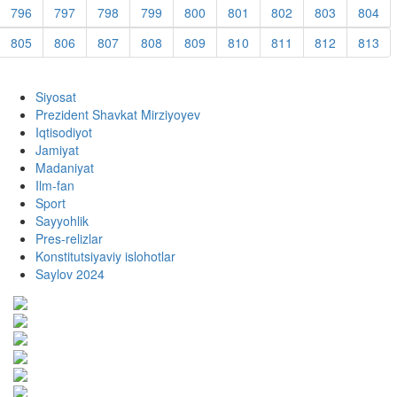
796
797
798
799
800
801
802
803
804
805
806
807
808
809
810
811
812
813
Siyosat
Prezident Shavkat Mirziyoyev
Iqtisodiyot
Jamiyat
Madaniyat
Ilm-fan
Sport
Sayyohlik
Pres-relizlar
Konstitutsiyaviy islohotlar
Saylov 2024