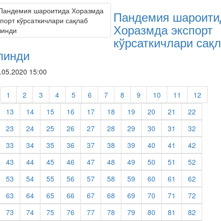
Пандемия шароити
Хоразмда экспорт
кўрсаткичлари сақ
линди
.05.2020 15:00
1
2
3
4
5
6
7
8
9
10
11
12
13
14
15
16
17
18
19
20
21
22
23
24
25
26
27
28
29
30
31
32
33
34
35
36
37
38
39
40
41
42
43
44
45
46
47
48
49
50
51
52
53
54
55
56
57
58
59
60
61
62
63
64
65
66
67
68
69
70
71
72
73
74
75
76
77
78
79
80
81
82