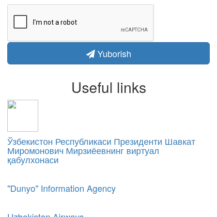
Yuborish
Useful links
Ўзбекистон Республикаси Президенти Шавкат
Миромонович Мирзиёевнинг виртуал
қабулхонаси
"Dunyo" Information Agency
Uzbekistan Airways