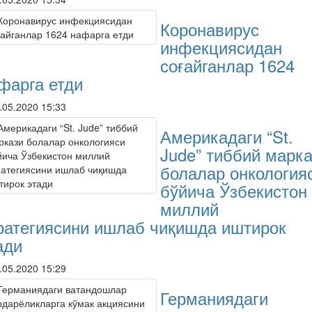
Коронавирус
инфекциясидан
соғайганлар 1624
фарга етди
.05.2020 15:33
Америкадаги “St.
Jude” тиббий марк
болалар онкология
бўйича Ўзбекистон
миллий
ратегиясини ишлаб чиқишда иштирок
ади
.05.2020 15:29
Германиядаги