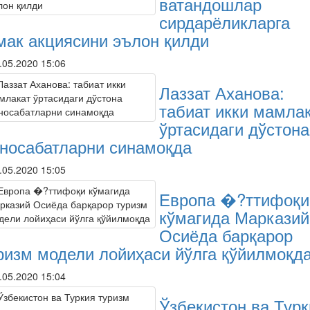
ватандошлар
сирдарёликларга
мак акциясини эълон қилди
.05.2020 15:06
Лаззат Аханова:
табиат икки мамла
ўртасидаги дўстона
носабатларни синамоқда
.05.2020 15:05
Европа �?ттифоқи
кўмагида Марказий
Осиёда барқарор
ризм модели лойиҳаси йўлга қўйилмоқд
.05.2020 15:04
Ўзбекистон ва Турк