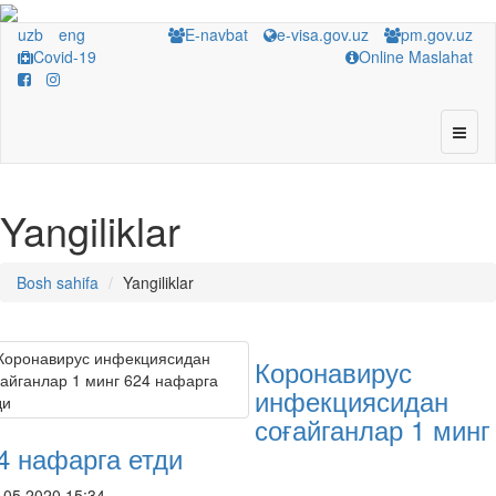
uzb
eng
E-navbat
e-visa.gov.uz
pm.gov.uz
Covid-19
Online Maslahat
Yangiliklar
Bosh sahifa
Yangiliklar
Коронавирус
инфекциясидан
соғайганлар 1 минг
4 нафарга етди
.05.2020 15:34