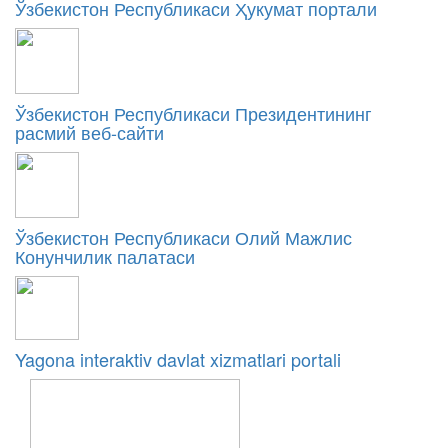
Ўзбекистон Республикаси Ҳукумат портали
Ўзбекистон Республикаси Президентининг
расмий веб-сайти
Ўзбекистон Республикаси Олий Мажлис
Конунчилик палатаси
Yagona interaktiv davlat xizmatlari portali