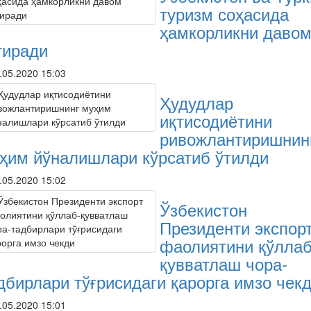
туризм соҳасида
ҳамкорликни даво
тиради
.05.2020 15:03
Ҳудудлар
иқтисодиётини
ривожлантиришнин
ҳим йўналишлари кўрсатиб ўтилди
.05.2020 15:02
Ўзбекистон
Президенти экспор
фаолиятини қўллаб
қувватлаш чора-
дбирлари тўғрисидаги қарорга имзо чек
.05.2020 15:01