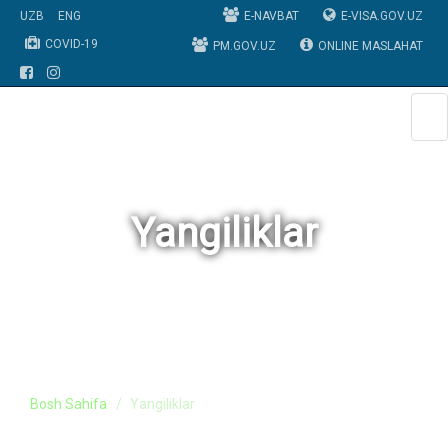
UZB
ENG
E-NAVBAT
E-VISA.GOV.UZ
COVID-19
PM.GOV.UZ
ONLINE MASLAHAT
Yangiliklar
Bosh Sahifa
Yangiliklar