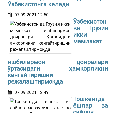
Ўзбекистонга келади
07.09.2021 12:50
Ўзбекистон
ва Грузия
икки
мамлакат
ишбилармон доиралари
ўртасидаги ҳамкорликни
кенгайтиришни
режалаштирмоқда
07.09.2021 12:49
Тошкентда
ёшлар ва
сайлов