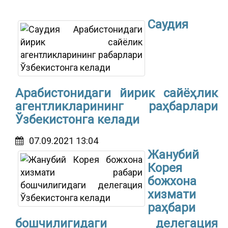
Саудия
Арабистонидаги йирик сайёҳлик
агентликларининг раҳбарлари
Ўзбекистонга келади
07.09.2021 13:04
Жанубий
Корея
божхона
хизмати
раҳбари
бошчилигидаги делегация