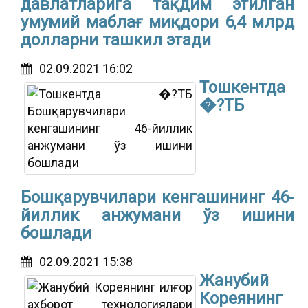
давлатларига тақдим этилган
умумий маблағ миқдори 6,4 млрд
долларни ташкил этади
02.09.2021 16:02
Тошкентда
�?ТБ
Бошқарувчилари кенгашининг 46-
йиллик анжумани ўз ишини
бошлади
02.09.2021 15:38
Жанубий
Кореянинг