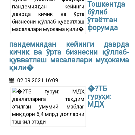
Тошкентда
бўлиб
ўтаётган
форумда
пандемиядан кейинги даврда
кичик ва ўрта бизнесни қўллаб-
қувватлаш масалалари муҳокама
қили�
02.09.2021 16:09
�?ТБ
гуруҳи:
МДҲ