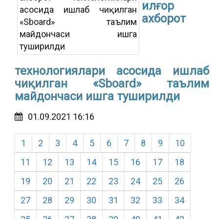
илғор
ахборот
технологиялари асосида ишлаб
чиқилган «Sboard» таълим
майдончаси ишга туширилди
01.09.2021 16:16
1
2
3
4
5
6
7
8
9
10
11
12
13
14
15
16
17
18
19
20
21
22
23
24
25
26
27
28
29
30
31
32
33
34