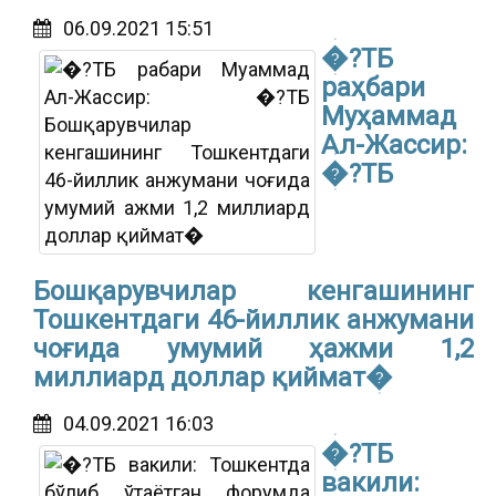
06.09.2021 15:51
�?ТБ
раҳбари
Муҳаммад
Ал-Жассир:
�?ТБ
Бошқарувчилар кенгашининг
Тошкентдаги 46-йиллик анжумани
чоғида умумий ҳажми 1,2
миллиард доллар қиймат�
04.09.2021 16:03
�?ТБ
вакили: