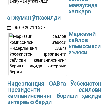
мавзусида
халқаро
анжуман ўтказилди
06.09.2021 15:53
Марказий
сайлов
комиссияси
аъзоси
Нидерландия ОАВга Ўзбекистон
Президенти сайлови
кампаниясининг бориши ҳақида
интервью берди