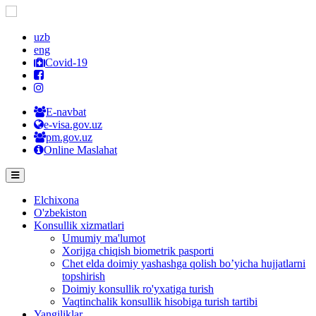
uzb
eng
Covid-19
E-navbat
e-visa.gov.uz
pm.gov.uz
Online Maslahat
Elchixona
O'zbekiston
Konsullik xizmatlari
Umumiy ma'lumot
Xorijga chiqish biometrik pasporti
Chet elda doimiy yashashga qolish bo’yicha hujjatlarni
topshirish
Doimiy konsullik ro'yxatiga turish
Vaqtinchalik konsullik hisobiga turish tartibi
Yangiliklar