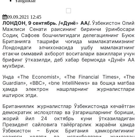
Yangiliklar
09.09.2021 12:45
ЛОНДОН, 9 сентябрь. /«Дунё
»
АА/.
Ўзбекистон Олий
Мажлиси Сенати раисининг биринчи ўринбосари
Содиқ Сафоев бошчилигидаги делегациянинг Буюк
Британияга ташрифи чоғида мамлакатимизнинг
Лондондаги элчихонасида ушбу мамлакатнинг
етакчи оммавий ахборот воситалари вакиллари учун
брифинг ўтказилди, деб хабар бермоқда «Дунё» АА
мухбири.
Унда «The Economist», «The Financial Times», «The
Guardian», «BBC», «bne IntelliNews» ва бошқа матбаа
ҳамда электрон нашрларнинг журналистлари
иштирок этди.
Британиялик журналистлар Ўзбекистонда кечаётган
демократик ислоҳотлар ва ўзгаришларнинг бориши,
жорий йил 24 октябрь куни ўтказиладиган
Президент сайловига тайёргарлик жараёни ҳамда
Ўзбекистон – Буюк Британия ҳамкорлигининг
ҳозирги ҳолати ва истиқболлари, жумладан