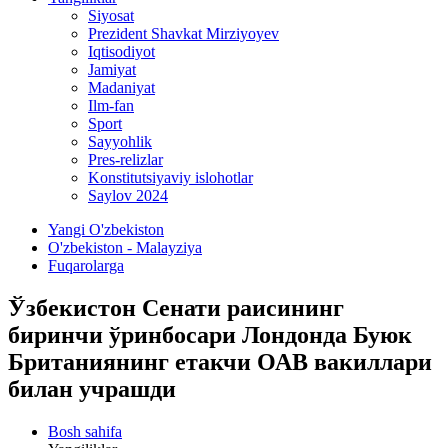
Siyosat
Prezident Shavkat Mirziyoyev
Iqtisodiyot
Jamiyat
Madaniyat
Ilm-fan
Sport
Sayyohlik
Pres-relizlar
Konstitutsiyaviy islohotlar
Saylov 2024
Yangi O'zbekiston
O'zbekiston - Malayziya
Fuqarolarga
Ўзбекистон Сенати раисининг
биринчи ўринбосари Лондонда Буюк
Британиянинг етакчи ОАВ вакиллари
билан учрашди
Bosh sahifa