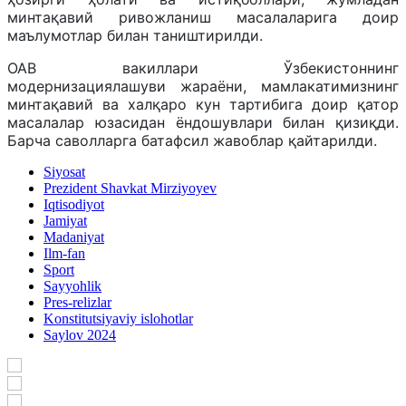
минтақавий ривожланиш масалаларига доир
маълумотлар билан таништирилди.
ОАВ вакиллари Ўзбекистоннинг
модернизациялашуви жараёни, мамлакатимизнинг
минтақавий ва халқаро кун тартибига доир қатор
масалалар юзасидан ёндошувлари билан қизиқди.
Барча саволларга батафсил жавоблар қайтарилди.
Siyosat
Prezident Shavkat Mirziyoyev
Iqtisodiyot
Jamiyat
Madaniyat
Ilm-fan
Sport
Sayyohlik
Pres-relizlar
Konstitutsiyaviy islohotlar
Saylov 2024