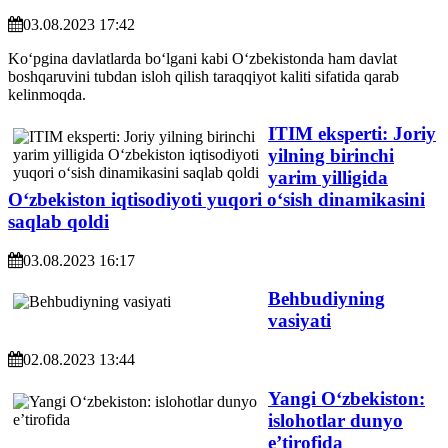
03.08.2023 17:42
Koʻpgina davlatlarda boʻlgani kabi Oʻzbekistonda ham davlat
boshqaruvini tubdan isloh qilish taraqqiyot kaliti sifatida qarab
kelinmoqda.
ITIM eksperti: Joriy
yilning birinchi
yarim yilligida
Oʻzbekiston iqtisodiyoti yuqori oʻsish dinamikasini
saqlab qoldi
03.08.2023 16:17
Behbudiyning
vasiyati
02.08.2023 13:44
Yangi Oʻzbekiston:
islohotlar dunyo
eʼtirofida