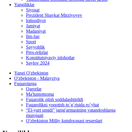
Yangiliklar
Siyosat
Prezident Shavkat Mirziyoyev
Iqtisodiyot
Jamiyat
Madaniyat
Ilm-fan
Sport
Sayyohlik
Pres-relizlar
Konstitutsiyaviy islohotlar
Saylov 2024
Yangi O'zbekiston
O'zbekiston - Malayziya
Fuqarolarga
Qarorlar
Ma'lumotnoma
Fuqarolik olish soddalashtirildi
Fuqarolikni yoqotish to`g`risida ro`yhat
“El-yurt umidi” jamg'armasining vatandoshlarga
murojaati
O'zbekiston Milliy kutubxonasi resurslari