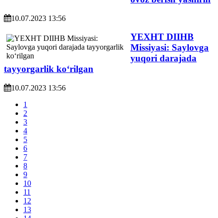
10.07.2023 13:56
YEXHT DIIHB
Missiyasi: Saylovga
yuqori darajada
tayyorgarlik koʻrilgan
10.07.2023 13:56
1
2
3
4
5
6
7
8
9
10
11
12
13