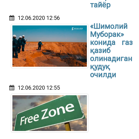
тайёр
12.06.2020 12:56
«Шимолий
Муборак»
конида газ
қазиб
олинадиган
қудуқ
очилди
12.06.2020 12:55