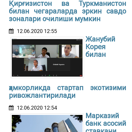
Қирғизистон ва Туркманистон
билан чегараларда эркин савдо
зоналари очилиши мумкин
12.06.2020 12:55
Жанубий
Корея
билан
ҳамкорликда стартап экотизими
ривожлантирилади
12.06.2020 12:54
Марказий
банк асосий
ставкани