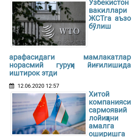
Ўзбекистон
вакиллари
ЖСТга аъзо
бўлиш
арафасидаги мамлакатлар
норасмий гуруҳи йиғилишида
иштирок этди
12.06.2020 12:57
Хитой
компанияси
сармоявий
лойиҳани
амалга
оширишга