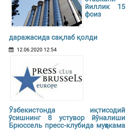
йиллик 15
фоиз
даражасида сақлаб қолди
12.06.2020 12:54
Ўзбекистонда иқтисодий
ўсишнинг 8 устувор йўналиши
Брюссель пресс-клубида муҳокама