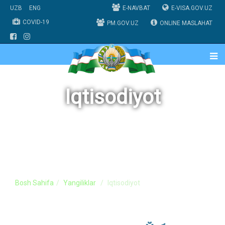
UZB
ENG
E-NAVBAT
E-VISA.GOV.UZ
COVID-19
PM.GOV.UZ
ONLINE MASLAHAT
Iqtisodiyot
Bosh Sahifa
Yangiliklar
Iqtisodiyot