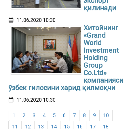
экспорт
қилинади
11.06.2020 10:30
Хитойнинг
«Grand
World
Investment
Holding
Group
Co.Ltd»
компанияси
ўзбек гилосини харид қилмоқчи
11.06.2020 10:30
1
2
3
4
5
6
7
8
9
10
11
12
13
14
15
16
17
18