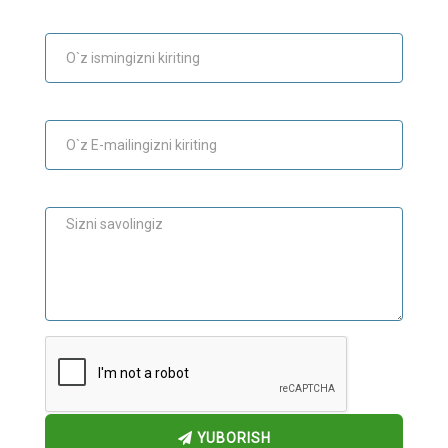
Ism
E-mail
Maslahat
YUBORISH