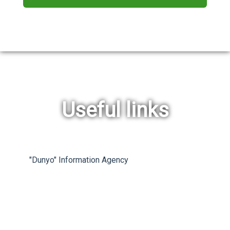
Useful links
rev
ne
"Dunyo" Information Agency