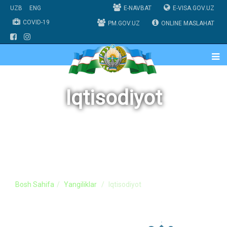
UZB
ENG
E-NAVBAT
E-VISA.GOV.UZ
COVID-19
PM.GOV.UZ
ONLINE MASLAHAT
Iqtisodiyot
Bosh Sahifa
Yangiliklar
Iqtisodiyot