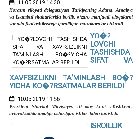
11.05.2019 14:30
Xorazm viloyati delegatsiyasi Turkiyaning Adana, Antaliya
va Istambul shaharlarida bo‘lib, o‘zaro manfaatli aloqalarni
yanada faollashtirishga qaratilgan muzokaralar o‘tkazdi.
YO�?
LOVCHI
TASHISHDA
SIFAT VA
XAVFSIZLIKNI TA’MINLASH BO�?
YICHA KO�?RSATMALAR BERILDI
10.05.2019 11:56
Prezident Shavkat Mirziyoyev 10 may kuni «Toshkent»
avtovokzalida amalga oshirilgan ishlar bilan tanishdi.
ISROILLIK