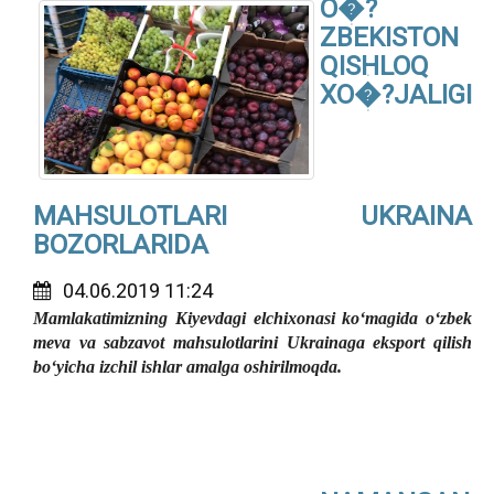
O�?
ZBEKISTON
QISHLOQ
XO�?JALIGI
MAHSULOTLARI UKRAINA
BOZORLARIDA
04.06.2019 11:24
Mamlakatimizning Kiyevdagi elchixonasi ko‘magida o‘zbek
meva va sabzavot mahsulotlarini Ukrainaga eksport qilish
bo‘yicha izchil ishlar amalga oshirilmoqda.