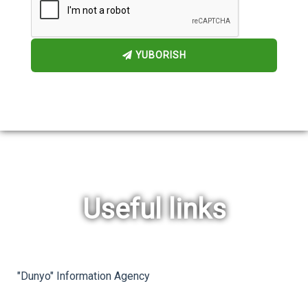
YUBORISH
Useful links
rev
ne
"Dunyo" Information Agency