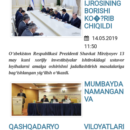
IJROSINING
BORISHI
KO�?RIB
CHIQILDI
14.05.2019
11:50
O‘zbekiston Respublikasi Prezidenti Shavkat Mirziyoyev 13
may kuni xorijiy investitsiyalar ishtirokidagi ustuvor
loyihalarni amalga oshirishni jadallashtirish masalalariga
bag‘ishlangan yig‘ilish o‘tkazdi.
MUMBAYDA
NAMANGAN
VA
QASHQADARYO VILOYATLARI