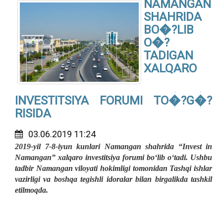
NAMANGAN
SHAHRIDA
BO�?LIB
O�?
TADIGAN
XALQARO
INVESTITSIYA FORUMI TO�?G�?
RISIDA
03.06.2019 11:24
2019-yil 7-8-iyun kunlari Namangan shahrida “Invest in
Namangan” xalqaro investitsiya forumi bo‘lib o‘tadi. Ushbu
tadbir Namangan viloyati hokimligi tomonidan Tashqi ishlar
vazirligi va boshqa tegishli idoralar bilan birgalikda tashkil
etilmoqda.