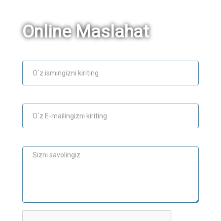
Online Maslahat
Ism
E-mail
Maslahat