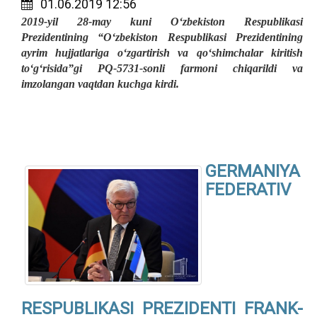
01.06.2019 12:56
2019-yil 28-may kuni O‘zbekiston Respublikasi
Prezidentining “O‘zbekiston Respublikasi Prezidentining
ayrim hujjatlariga o‘zgartirish va qo‘shimchalar kiritish
to‘g‘risida”gi PQ-5731-sonli farmoni chiqarildi va
imzolangan vaqtdan kuchga kirdi.
GERMANIYA
FEDERATIV
RESPUBLIKASI PREZIDENTI FRANK-