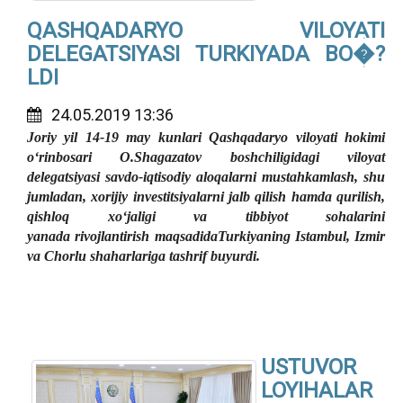
QASHQADARYO VILOYATI
DELEGATSIYASI TURKIYADA BO�?
LDI
24.05.2019 13:36
Joriy yil 14-19 may kunlari Qashqadaryo
viloyati
hokimi
o‘rinbosari O.Shagazatov boshchiligidagi viloyat
delegatsiyasi savdo-iqtisodiy aloqalarni
mustahkamlash
,
shu
jumladan, xorijiy investitsiyalarni jalb qilish hamda qurilish,
qishloq xo‘jaligi va tibbiyot sohalarini
yanada
rivojlantirish
maqsadida
Turkiyaning
Istambul, Izmir
va Chorlu shaharlariga
tashrif buyurdi
.
USTUVOR
LOYIHALAR