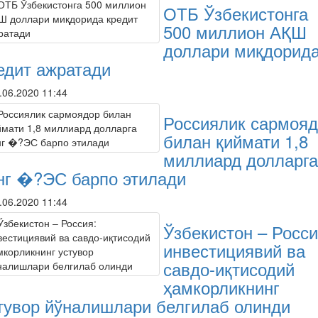
ОТБ Ўзбекистонга
500 миллион АҚШ
доллари миқдорид
едит ажратади
.06.2020 11:44
Россиялик сармоя
билан қиймати 1,8
миллиард долларга
нг �?ЭС барпо этилади
.06.2020 11:44
Ўзбекистон – Росси
инвестициявий ва
савдо-иқтисодий
ҳамкорликнинг
тувор йўналишлари белгилаб олинди