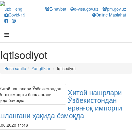
uzb
eng
E-navbat
e-visa.gov.uz
pm.gov.uz
Covid-19
Online Maslahat
Iqtisodiyot
Bosh sahifa
Yangiliklar
Iqtisodiyot
Хитой нашрлари
Ўзбекистондан
ерёнғоқ импорти
шлангани ҳақида ёзмоқда
.06.2020 11:46