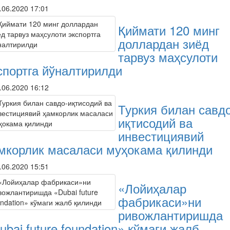
.06.2020 17:01
Қиймати 120 минг
доллардан зиёд
тарвуз маҳсулоти
спортга йўналтирилди
.06.2020 16:12
Туркия билан савдо
иқтисодий ва
инвестициявий
мкорлик масаласи муҳокама қилинди
.06.2020 15:51
«Лойиҳалар
фабрикаси»ни
ривожлантиришда
ubai future foundation» кўмаги жалб