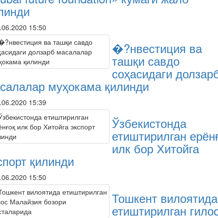
линди
.06.2020 15:50
�?нвестиция ва
ташқи савдо
соҳасидаги долзар
салалар муҳокама қилинди
.06.2020 15:39
Ўзбекистонда
етиштирилган ерён
илк бор Хитойга
спорт қилинди
.06.2020 15:50
Тошкент вилоятида
етиштирилган гило