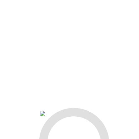
47
48
49
50
51
52
53
54
55
65
66
67
68
69
70
71
72
73
83
84
85
86
87
88
89
90
91
101
102
103
104
105
106
107
5
116
117
118
119
120
121
9
130
131
132
133
134
135
3
144
145
146
147
148
149
7
158
159
160