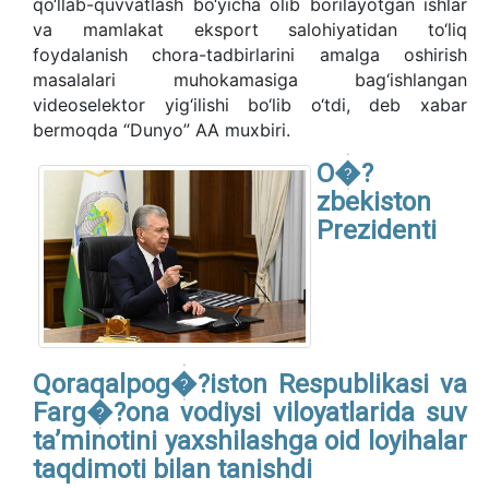
qo‘llab-quvvatlash bo‘yicha olib borilayotgan ishlar
va mamlakat eksport salohiyatidan to‘liq
foydalanish chora-tadbirlarini amalga oshirish
masalalari muhokamasiga bag‘ishlangan
videoselektor yig‘ilishi bo‘lib o‘tdi, deb xabar
bermoqda “Dunyo” AA muxbiri.
O�?
zbekiston
Prezidenti
Qoraqalpog�?iston Respublikasi va
Farg�?ona vodiysi viloyatlarida suv
taʼminotini yaxshilashga oid loyihalar
taqdimoti bilan tanishdi