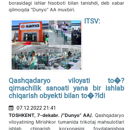
borasidagi ishlar hisoboti bilan tanishdi, deb xabar
qilmoqda “Dunyo” AA muxbiri.
ITSV:
Qashqadaryo viloyati to�?
qimachilik sanoati yana bir ishlab
chiqarish obyekti bilan to�?ldi
07.12.2022 21:41
TOSHKENT, 7-dekabr. /“Dunyo” AA/.
Qashqadaryo
viloyatining Mirishkor tumanida trikotaj mahsulotlari
ishlab chiqarish korxonasini foydalanishga