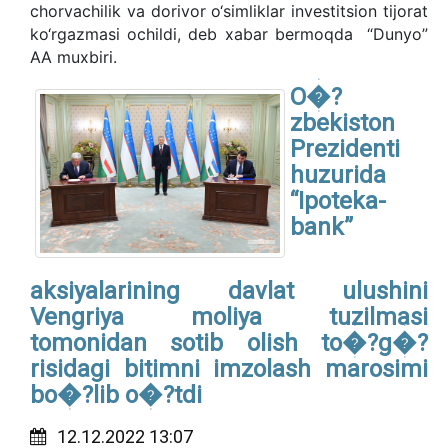
chorvachilik va dorivor o‘simliklar investitsion tijorat
ko‘rgazmasi ochildi, deb xabar bermoqda “Dunyo”
AA muxbiri.
O�?
zbekiston
Prezidenti
huzurida
“Ipoteka-
bank”
aksiyalarining davlat ulushini
Vengriya moliya tuzilmasi
tomonidan sotib olish to�?g�?
risidagi bitimni imzolash marosimi
bo�?lib o�?tdi
12.12.2022 13:07