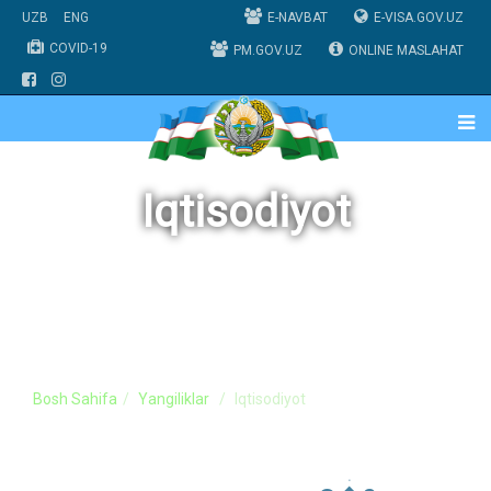
UZB
ENG
E-NAVBAT
E-VISA.GOV.UZ
COVID-19
PM.GOV.UZ
ONLINE MASLAHAT
Iqtisodiyot
Bosh Sahifa
Yangiliklar
Iqtisodiyot