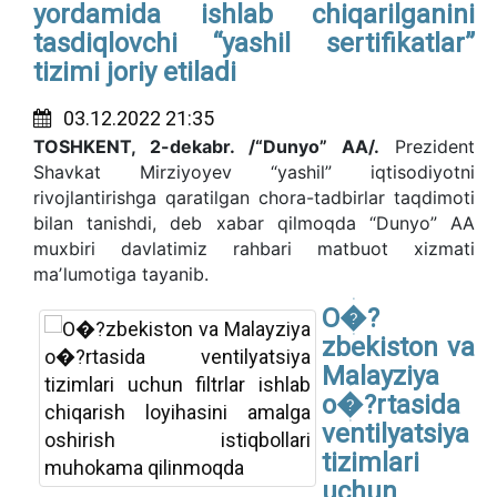
yordamida ishlab chiqarilganini
tasdiqlovchi “yashil sertifikatlar”
tizimi joriy etiladi
03.12.2022 21:35
TOSHKENT, 2-dekabr. /“Dunyo” AA/.
Prezident
Shavkat Mirziyoyev “yashil” iqtisodiyotni
rivojlantirishga qaratilgan chora-tadbirlar taqdimoti
bilan tanishdi, deb xabar qilmoqda “Dunyo” AA
muxbiri davlatimiz rahbari matbuot xizmati
maʼlumotiga tayanib.
O�?
zbekiston va
Malayziya
o�?rtasida
ventilyatsiya
tizimlari
uchun