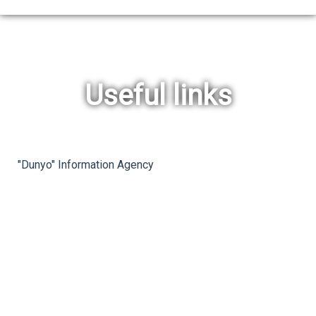
Useful links
rev
ne
"Dunyo" Information Agency