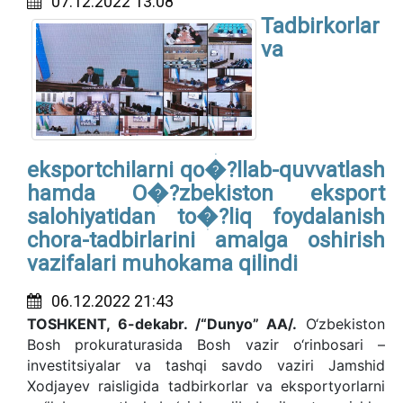
07.12.2022 13:08
Tadbirkorlar
va
eksportchilarni qo�?llab-quvvatlash
hamda O�?zbekiston eksport
salohiyatidan to�?liq foydalanish
chora-tadbirlarini amalga oshirish
vazifalari muhokama qilindi
06.12.2022 21:43
TOSHKENT, 6-dekabr. /“Dunyo” AA/.
O‘zbekiston
Bosh prokuraturasida Bosh vazir o‘rinbosari –
investitsiyalar va tashqi savdo vaziri Jamshid
Xodjayev raisligida tadbirkorlar va eksportyorlarni