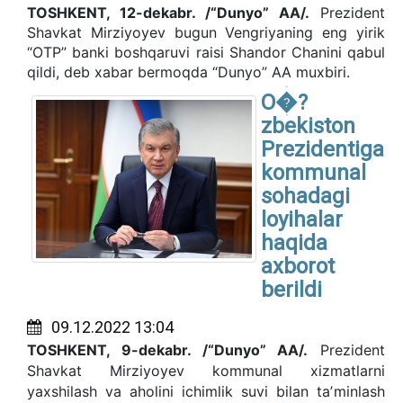
TOSHKENT, 12-dekabr. /“Dunyo” AA/.
Prezident
Shavkat Mirziyoyev bugun Vengriyaning eng yirik
“OTP” banki boshqaruvi raisi Shandor Chanini qabul
qildi, deb xabar bermoqda “Dunyo” AA muxbiri.
O�?
zbekiston
Prezidentiga
kommunal
sohadagi
loyihalar
haqida
axborot
berildi
09.12.2022 13:04
TOSHKENT, 9-dekabr. /“Dunyo” AA/.
Prezident
Shavkat Mirziyoyev kommunal xizmatlarni
yaxshilash va aholini ichimlik suvi bilan taʼminlash