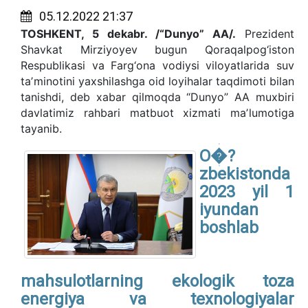
05.12.2022 21:37
TOSHKENT, 5 dekabr. /“Dunyo” AA/.
Prezident
Shavkat Mirziyoyev bugun Qoraqalpog‘iston
Respublikasi va Farg‘ona vodiysi viloyatlarida suv
taʼminotini yaxshilashga oid loyihalar taqdimoti bilan
tanishdi, deb xabar qilmoqda “Dunyo” AA muxbiri
davlatimiz rahbari matbuot xizmati maʼlumotiga
tayanib.
O�?
zbekistonda
2023 yil 1
iyundan
boshlab
mahsulotlarning ekologik toza
energiya va texnologiyalar