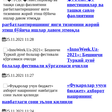
нвестициялар ва
ташқи савдо
фаолиятини
рағбатлантиришнинг янги тизимини жорий
этиш бўйича ишлар давом этмоқда
25.11.2021 11:28
«InnoWeek.Uz-
2021»: Бешинчи
Туркий дунё
болалар фестивали кўргазмаси очилди
25.11.2021 11:27
«Фуқаролар учун
бюджет» ахборот
нашрининг
навбатдаги сони эълон қилинди
25.11.2021 11:24