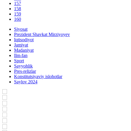
157
158
159
160
Siyosat
Prezident Shavkat Mirziyoyev
Iqtisodiyot
Jamiyat
Madaniyat
Ilm-fan
Sport
Sayyohlik
Pres-relizlar
Konstitutsiyaviy islohotlar
Saylov 2024