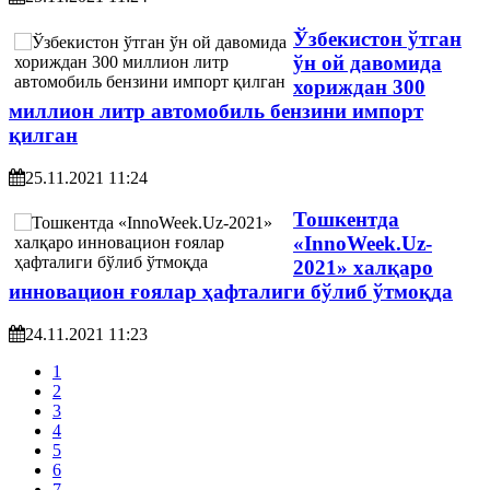
Ўзбекистон ўтган
ўн ой давомида
хориждан 300
миллион литр автомобиль бензини импорт
қилган
25.11.2021 11:24
Тошкентда
«InnoWeek.Uz-
2021» халқаро
инновацион ғоялар ҳафталиги бўлиб ўтмоқда
24.11.2021 11:23
1
2
3
4
5
6
7