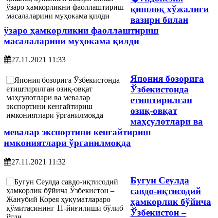
қишлоқ хўжалиги
вазири билан
ўзаро ҳамкорликни фаоллаштириш
масалаларини муҳокама қилди
27.11.2021 11:33
Япония бозорига
Ўзбекистонда
етиштирилган
озиқ-овқат
маҳсулотлари ва
мевалар экспортини кенгайтириш
имкониятлари ўрганилмоқда
27.11.2021 11:32
Бугун Сеулда
савдо-иқтисодий
ҳамкорлик бўйича
Ўзбекистон –