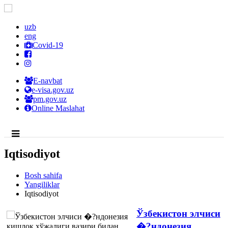
uzb
eng
Covid-19
E-navbat
e-visa.gov.uz
pm.gov.uz
Online Maslahat
Iqtisodiyot
Bosh sahifa
Yangiliklar
Iqtisodiyot
Ўзбекистон элчиси
�?ндонезия