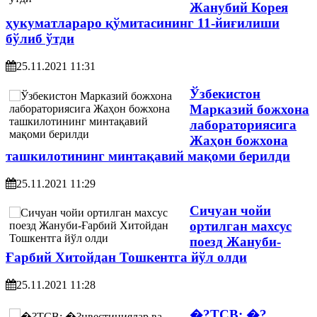
Жанубий Корея
ҳукуматлараро қўмитасининг 11-йиғилиши
бўлиб ўтди
25.11.2021 11:31
Ўзбекистон
Марказий божхона
лабораториясига
Жаҳон божхона
ташкилотининг минтақавий мақоми берилди
25.11.2021 11:29
Сичуан чойи
ортилган махсус
поезд Жануби-
Ғарбий Хитойдан Тошкентга йўл олди
25.11.2021 11:28
�?ТСВ: �?