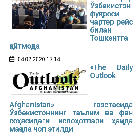
Ўзбекистон
фуқароси
чартер рейс
билан
Тошкентга
қайтмоқда
04.02.2020 17:14
«The Daily
Outlook
Afghanistan» газетасида
Ўзбекистоннинг таълим ва фан
соҳасидаги ислоҳотлари ҳақида
мақола чоп этилди