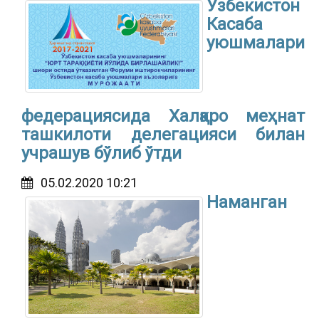
Ўзбекистон
Касаба
уюшмалари
федерациясида Халқаро меҳнат
ташкилоти делегацияси билан
учрашув бўлиб ўтди
05.02.2020 10:21
Наманган