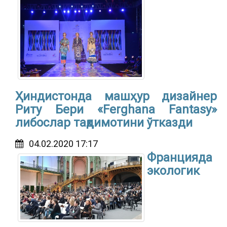
Ҳиндистонда машҳур дизайнер
Риту Бери «Ferghana Fantasy»
либослар тақдимотини ўтказди
04.02.2020 17:17
Францияда
экологик