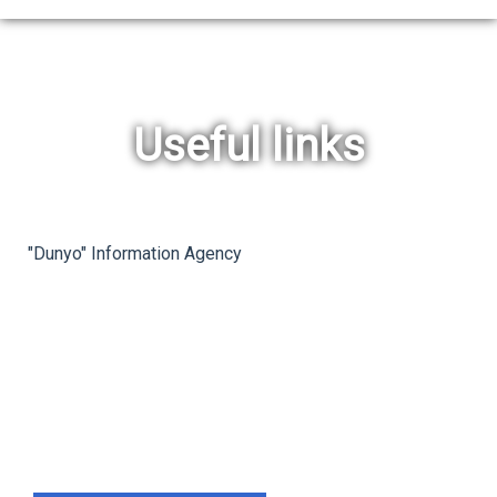
Useful links
rev
ne
"Dunyo" Information Agency