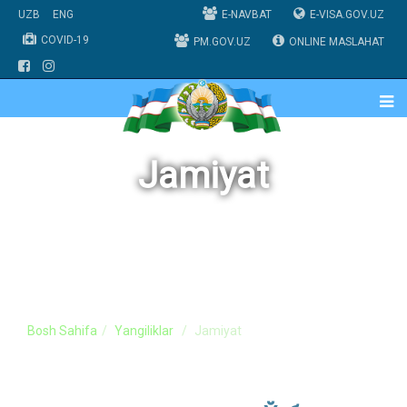
UZB
ENG
E-NAVBAT
E-VISA.GOV.UZ
COVID-19
PM.GOV.UZ
ONLINE MASLAHAT
Jamiyat
Bosh Sahifa
Yangiliklar
Jamiyat