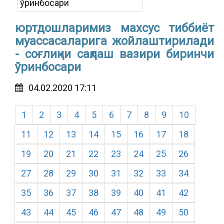
юртдошларимиз махсус тиббиёт
муассасаларига жойлаштирилади
- соғлиқни сақлаш вазири биринчи
ўринбосари
04.02.2020 17:11
1
2
3
4
5
6
7
8
9
10
11
12
13
14
15
16
17
18
19
20
21
22
23
24
25
26
27
28
29
30
31
32
33
34
35
36
37
38
39
40
41
42
43
44
45
46
47
48
49
50