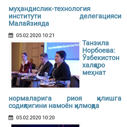
муҳандислик-технология
институти делегацияси
Малайзияда
05.02.2020 10:21
Танзила
Норбоева:
Ўзбекистон
халқаро
меҳнат
нормаларига риоя қилишга
содиқлигини намоён қилмоқда
05.02.2020 10:20