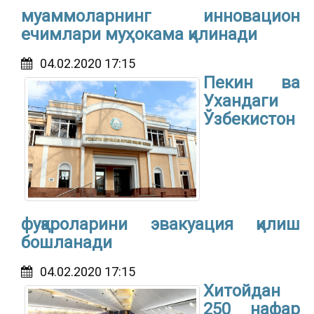
муаммоларнинг инновацион
ечимлари муҳокама қилинади
04.02.2020 17:15
Пекин ва
Ухандаги
Ўзбекистон
фуқароларини эвакуация қилиш
бошланади
04.02.2020 17:15
Хитойдан
250 нафар