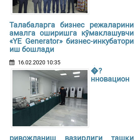
Талабаларга бизнес режаларини
амалга оширишга кўмаклашувчи
«YE Generator» бизнес-инкубатори
иш бошлади
16.02.2020 10:35
�?
нновацион
ривожланиш вазирлиги ташқи