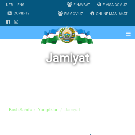
UZB
ENG
E-NAVBAT
E-VISA.GOV.UZ
COVID-19
PM.GOV.UZ
ONLINE MASLAHAT
Jamiyat
Bosh Sahifa
Yangiliklar
Jamiyat