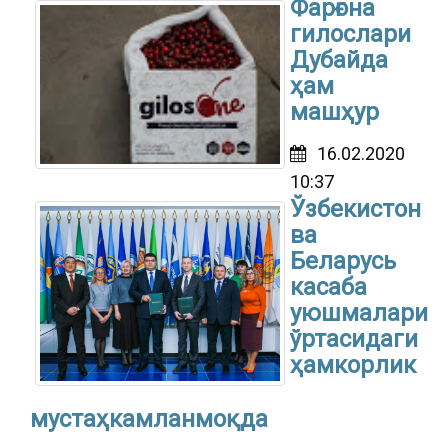
Фарғона
гилослари
Дубайда
ҳам
машҳур
16.02.2020
10:37
Ўзбекистон
ва
Беларусь
касаба
уюшмалари
ўртасидаги
ҳамкорлик
мустаҳкамланмоқда