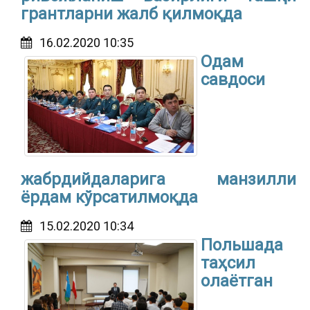
грантларни жалб қилмоқда
16.02.2020 10:35
Одам
савдоси
жабрдийдаларига манзилли
ёрдам кўрсатилмоқда
15.02.2020 10:34
Польшада
таҳсил
олаётган