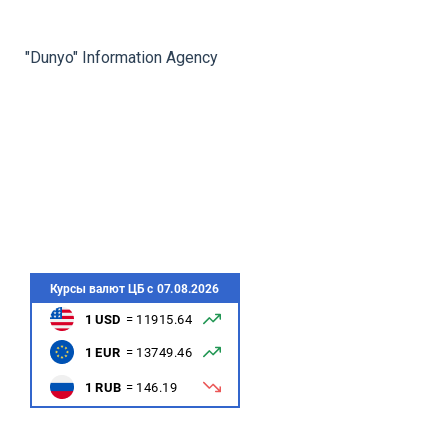
rev
ne
"Dunyo" Information Agency