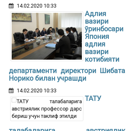
14.02.2020 10:33
Адлия
вазири
ўринбосари
Япония
адлия
вазири
котибияти
департаменти директори Шибата
Норико билан учрашди
14.02.2020 10:33
ТАТУ
талабаларига австриялик