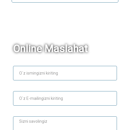
Online Maslahat
Ism
E-mail
Maslahat