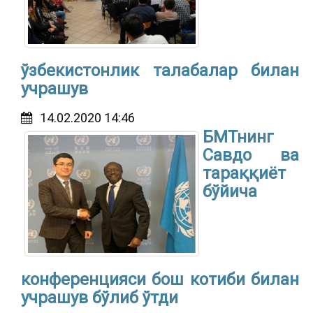
ўзбекистонлик талабалар билан
учрашув
14.02.2020 14:46
БМТнинг
Савдо ва
тараққиёт
бўйича
конференцияси бош котиби билан
учрашув бўлиб ўтди