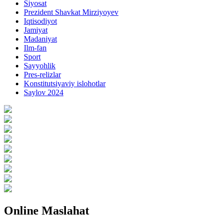
Siyosat
Prezident Shavkat Mirziyoyev
Iqtisodiyot
Jamiyat
Madaniyat
Ilm-fan
Sport
Sayyohlik
Pres-relizlar
Konstitutsiyaviy islohotlar
Saylov 2024
Online Maslahat