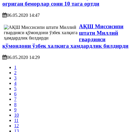
оғриган беморлар сони 10 тага ортди
06.05.2020 14:47
АҚШ Миссисипи
штати​ Миллий
гвардияси
қўмондони ўзбек халқига ҳамдардлик билдирди
06.05.2020 14:29
1
2
3
4
5
6
7
8
9
10
11
12
13