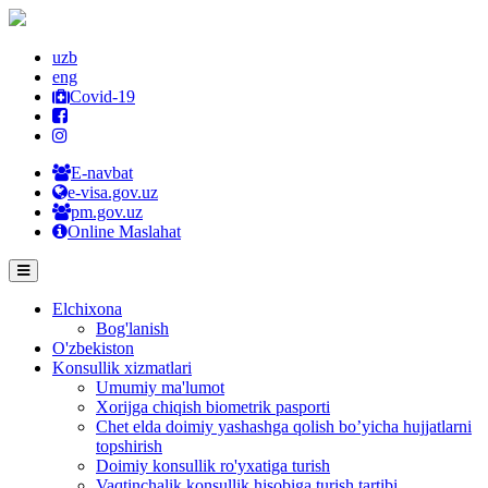
uzb
eng
Covid-19
E-navbat
e-visa.gov.uz
pm.gov.uz
Online Maslahat
Elchixona
Bog'lanish
O'zbekiston
Konsullik xizmatlari
Umumiy ma'lumot
Xorijga chiqish biometrik pasporti
Chet elda doimiy yashashga qolish bo’yicha hujjatlarni
topshirish
Doimiy konsullik ro'yxatiga turish
Vaqtinchalik konsullik hisobiga turish tartibi