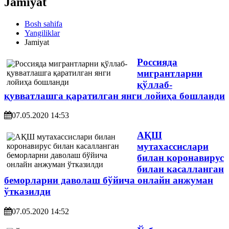
Jamiyat
Bosh sahifa
Yangiliklar
Jamiyat
Россияда
мигрантларни
қўллаб-
қувватлашга қаратилган янги лойиҳа бошланди
07.05.2020 14:53
АҚШ
мутахассислари
билан коронавирус
билан касалланган
беморларни даволаш бўйича онлайн анжуман
ўтказилди
07.05.2020 14:52