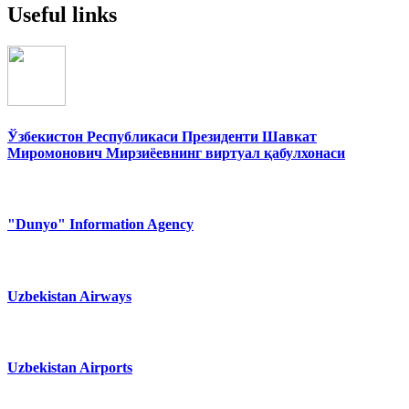
Useful links
Ўзбекистон Республикаси Президенти Шавкат
Миромонович Мирзиёевнинг виртуал қабулхонаси
"Dunyo" Information Agency
Uzbekistan Airways
Uzbekistan Airports