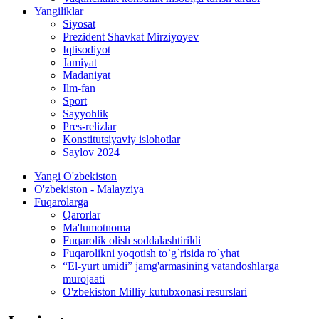
Yangiliklar
Siyosat
Prezident Shavkat Mirziyoyev
Iqtisodiyot
Jamiyat
Madaniyat
Ilm-fan
Sport
Sayyohlik
Pres-relizlar
Konstitutsiyaviy islohotlar
Saylov 2024
Yangi O'zbekiston
O'zbekiston - Malayziya
Fuqarolarga
Qarorlar
Ma'lumotnoma
Fuqarolik olish soddalashtirildi
Fuqarolikni yoqotish to`g`risida ro`yhat
“El-yurt umidi” jamg'armasining vatandoshlarga
murojaati
O'zbekiston Milliy kutubxonasi resurslari