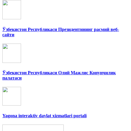
Ўзбекистон Республикаси Президентининг расмий веб-
сайти
Ўзбекистон Республикаси Олий Мажлис Конунчилик
палатаси
Yagona interaktiv davlat xizmatlari portali