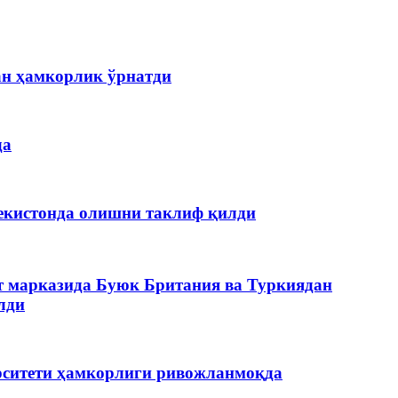
ан ҳамкорлик ўрнатди
да
кистонда олишни таклиф қилди
 марказида Буюк Британия ва Туркиядан
лди
рситети ҳамкорлиги ривожланмоқда