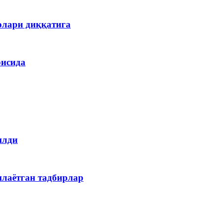
олари диққатига
рисида
илди
илаётган тадбирлар