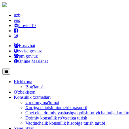
uzb
eng
Covid-19
E-navbat
e-visa.gov.uz
pm.gov.uz
Online Maslahat
Elchixona
Bog'lanish
O'zbekiston
Konsullik xizmatlari
Umumiy ma'lumot
Xorijga chiqish biometrik pasporti
Chet elda doimiy yashashga qolish bo’yicha hujjatlarni to
Doimiy konsullik ro'yxatiga turish
Vaqtinchalik konsullik hisobiga turish tartibi
Yangiliklar