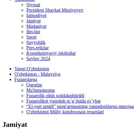
Siyosat
Prezident Shavkat Mirziyoyev
Iqtisodiyot
Jamiyat
Madaniyat
Ilm-fan
Sport
Sayyohlik
Pres-relizlar
Konstitutsiyaviy islohotlar
Saylov 2024
Yangi O'zbekiston
O'zbekiston - Malayziya
Fuqarolarga
Qarorlar
Ma'lumotnoma
Fuqarolik olish soddalashtirildi
Fuqarolikni yoqotish to`g`risida ro`yhat
“El-yurt umidi” jamg'armasining vatandoshlarga murojaa
O'zbekiston Milliy kutubxonasi resurslari
Jamiyat