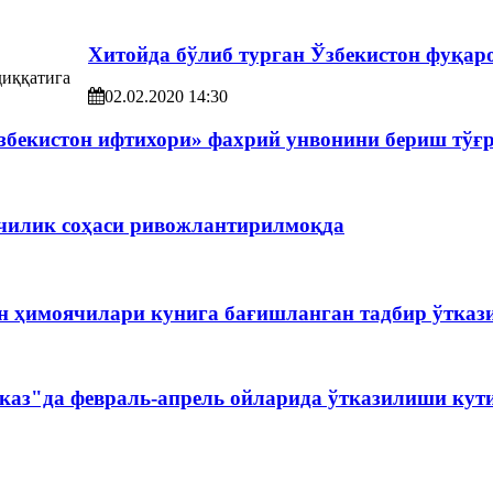
Хитойда бўлиб турган Ўзбекистон фуқар
02.02.2020 14:30
бекистон ифтихори» фахрий унвонини бериш тўғ
ачилик соҳаси ривожлантирилмоқда
н ҳимоячилари кунига бағишланган тадбир ўтказ
каз"да февраль-апрель ойларида ўтказилиши кут