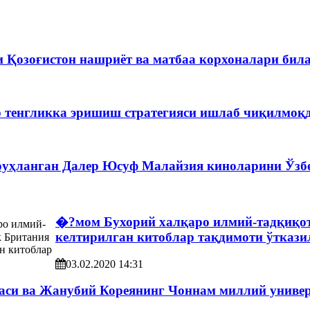
 Қозоғистон нашриёт ва матбаа корхоналари бил
р тенгликка эришиш стратегияси ишлаб чиқилмоқ
уҳланган Далер Юсуф Малайзия киноларини Ўзбе
�?мом Бухорий халқаро илмий-тадқиқот
келтирилган китоблар тақдимоти ўткази
03.02.2020 14:31
таси ва Жанубий Кореянинг Чоннам миллий униве