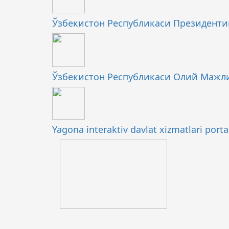
Ўзбекистон Республикаси Президенти
Ўзбекистон Республикаси Олий Мажл
Yagona interaktiv davlat xizmatlari porta