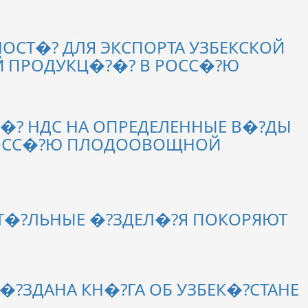
СТ�? ДЛЯ ЭКСПОРТА УЗБЕКСКОЙ
ПРОДУКЦ�?�? В РОСС�?Ю
�? НДС НА ОПРЕДЕЛЕННЫЕ В�?ДЫ
РОСС�?Ю ПЛОДООВОЩНОЙ
СТ�?ЛЬНЫЕ �?ЗДЕЛ�?Я ПОКОРЯЮТ
�?ЗДАНА КН�?ГА ОБ УЗБЕК�?СТАНЕ