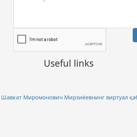
Useful links
и Шавкат Миромонович Мирзиёевнинг виртуал қа