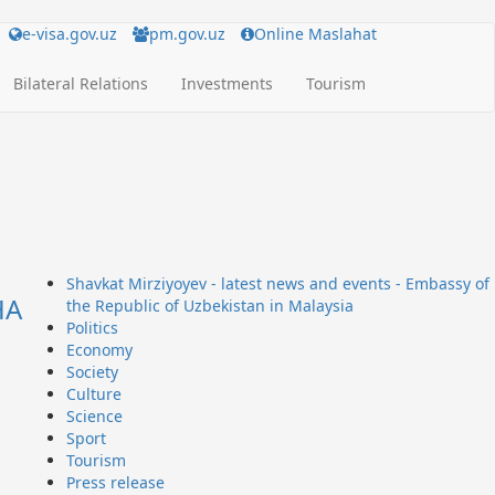
e-visa.gov.uz
pm.gov.uz
Online Maslahat
Bilateral Relations
Investments
Tourism
Shavkat Mirziyoyev - latest news and events - Embassy of
НА
the Republic of Uzbekistan in Malaysia
Politics
Economy
Society
Culture
Science
Sport
Tourism
Press release