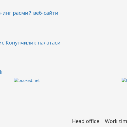
нинг расмий веб-сайти
ис Конунчилик палатаси
li
Head office | Work ti