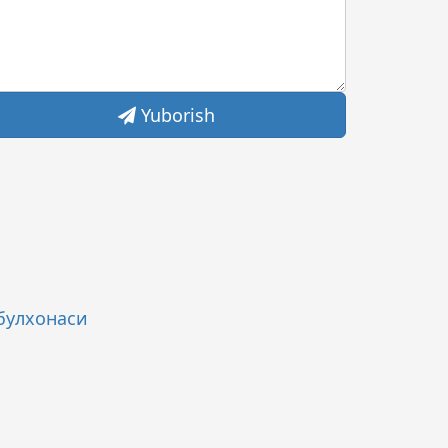
Yuborish
булхонаси