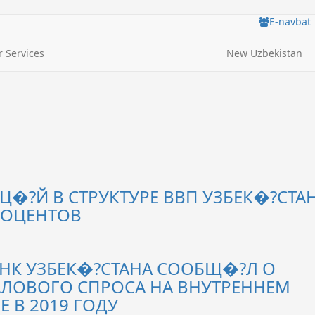
E-navbat
 Services
New Uzbekistan
Ц�?Й В СТРУКТУРЕ ВВП УЗБЕК�?СТА
РОЦЕНТОВ
НК УЗБЕК�?СТАНА СООБЩ�?Л О
АЛОВОГО СПРОСА НА ВНУТРЕННЕМ
 В 2019 ГОДУ