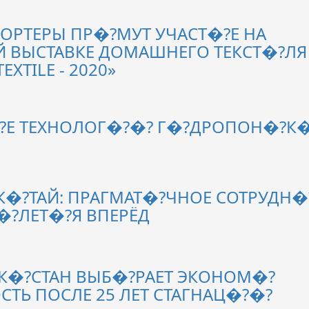
ПОРТЕРЫ ПР�?МУТ УЧАСТ�?Е НА
 ВЫСТАВКЕ ДОМАШНЕГО ТЕКСТ�?ЛЯ
EXTILE - 2020»
?Е ТЕХНОЛОГ�?�? Г�?ДРОПОН�?К
 К�?ТАЙ: ПРАГМАТ�?ЧНОЕ СОТРУДН�
�?ЛЕТ�?Я ВПЕРЁД
БЕК�?СТАН ВЫБ�?РАЕТ ЭКОНОМ�?
СТЬ ПОСЛЕ 25 ЛЕТ СТАГНАЦ�?�?