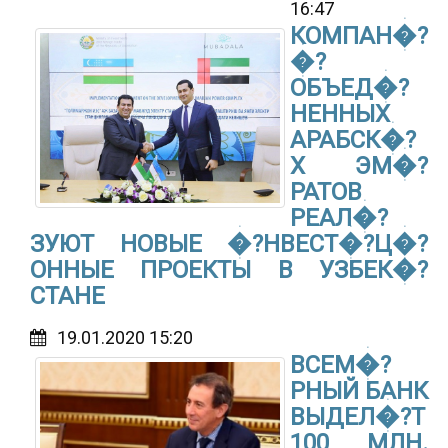
16:47
КОМПАН�?
�?
ОБЪЕД�?
НЕННЫХ
АРАБСК�?
Х ЭМ�?
РАТОВ
РЕАЛ�?
ЗУЮТ НОВЫЕ �?НВЕСТ�?Ц�?
ОННЫЕ ПРОЕКТЫ В УЗБЕК�?
СТАНЕ
19.01.2020 15:20
ВСЕМ�?
РНЫЙ БАНК
ВЫДЕЛ�?Т
100 МЛН.