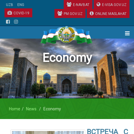
UZB
ENG
E-NAVBAT
E-VISA.GOV.UZ
COVID-19
PM.GOV.UZ
ONLINE MASLAHAT
Economy
Home
News
Economy
ВСТРЕЧА С