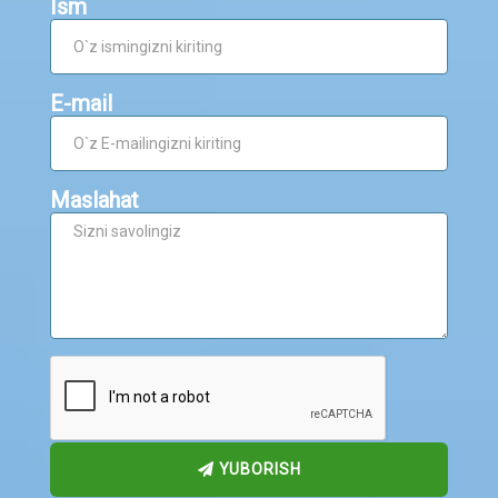
Ism
E-mail
Maslahat
YUBORISH