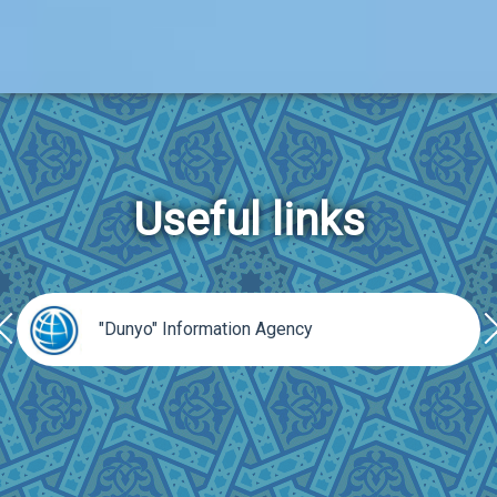
Useful links
rev
ne
"Dunyo" Information Agency