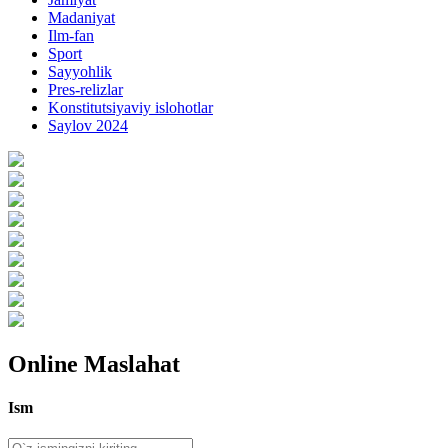
Madaniyat
Ilm-fan
Sport
Sayyohlik
Pres-relizlar
Konstitutsiyaviy islohotlar
Saylov 2024
Online Maslahat
Ism