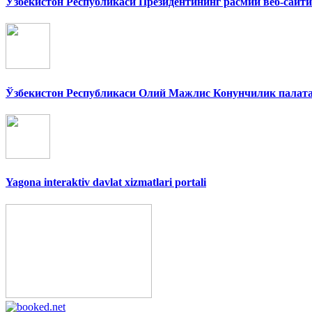
Ўзбекистон Республикаси Президентининг расмий веб-сайти
Ўзбекистон Республикаси Олий Мажлис Конунчилик палат
Yagona interaktiv davlat xizmatlari portali