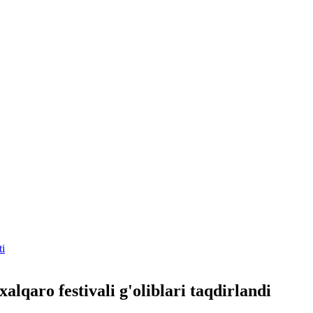
ti
alqaro festivali g'oliblari taqdirlandi