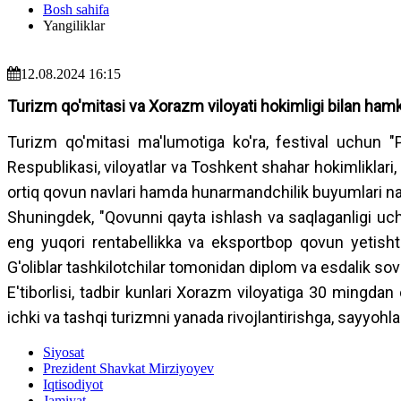
Bosh sahifa
Yangiliklar
12.08.2024 16:15
Turizm qo'mitasi va Xorazm viloyati hokimligi bilan hamko
Turizm qo'mitasi ma'lumotiga ko'ra, festival uchun "P
Respublikasi, viloyatlar va Toshkent shahar hokimliklari
ortiq qovun navlari hamda hunarmandchilik buyumlari na
Shuningdek, "Qovunni qayta ishlash va saqlaganligi uchu
eng yuqori rentabellikka va eksportbop qovun yetishtirg
G'oliblar tashkilotchilar tomonidan diplom va esdalik sovg'
E'tiborlisi, tadbir kunlari Xorazm viloyatiga 30 mingdan
ichki va tashqi turizmni yanada rivojlantirishga, sayyohla
Siyosat
Prezident Shavkat Mirziyoyev
Iqtisodiyot
Jamiyat