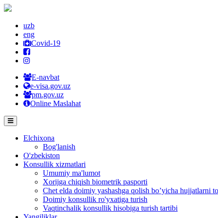
uzb
eng
Covid-19
E-navbat
e-visa.gov.uz
pm.gov.uz
Online Maslahat
Elchixona
Bog'lanish
O'zbekiston
Konsullik xizmatlari
Umumiy ma'lumot
Xorijga chiqish biometrik pasporti
Chet elda doimiy yashashga qolish bo’yicha hujjatlarni to
Doimiy konsullik ro'yxatiga turish
Vaqtinchalik konsullik hisobiga turish tartibi
Yangiliklar