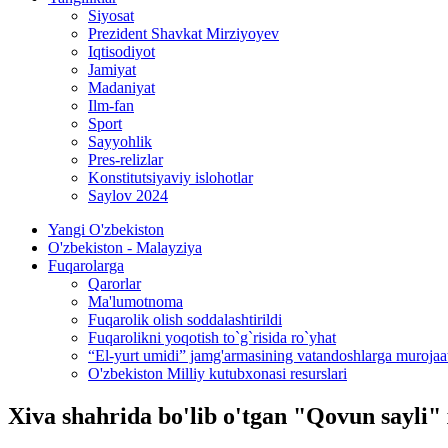
Siyosat
Prezident Shavkat Mirziyoyev
Iqtisodiyot
Jamiyat
Madaniyat
Ilm-fan
Sport
Sayyohlik
Pres-relizlar
Konstitutsiyaviy islohotlar
Saylov 2024
Yangi O'zbekiston
O'zbekiston - Malayziya
Fuqarolarga
Qarorlar
Ma'lumotnoma
Fuqarolik olish soddalashtirildi
Fuqarolikni yoqotish to`g`risida ro`yhat
“El-yurt umidi” jamg'armasining vatandoshlarga murojaa
O'zbekiston Milliy kutubxonasi resurslari
Xiva shahrida bo'lib o'tgan "Qovun sayli" x