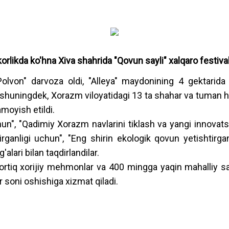
rlikda ko'hna Xiva shahrida "Qovun sayli" xalqaro festival
olvon" darvoza oldi, "Alleya" maydonining 4 gektarida 6
, shuningdek, Xorazm viloyatidagi 13 ta shahar va tuman ho
moyish etildi.
n", "Qadimiy Xorazm navlarini tiklash va yangi innovatsio
anligi uchun", "Eng shirin ekologik qovun yetishtirganli
alari bilan taqdirlandilar.
 ortiq xorijiy mehmonlar va 400 mingga yaqin mahalliy sayy
r soni oshishiga xizmat qiladi.