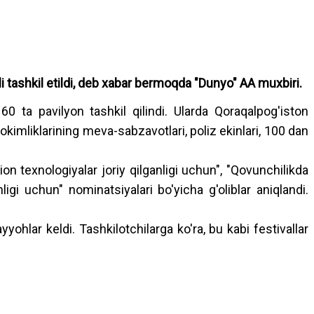
i tashkil etildi, deb xabar bermoqda "Dunyo" AA muxbiri.
0 ta pavilyon tashkil qilindi. Ularda Qoraqalpog'iston
kimliklarining meva-sabzavotlari, poliz ekinlari, 100 dan
n texnologiyalar joriy qilganligi uchun", "Qovunchilikda
gi uchun" nominatsiyalari bo'yicha g'oliblar aniqlandi.
ohlar keldi. Tashkilotchilarga ko'ra, bu kabi festivallar