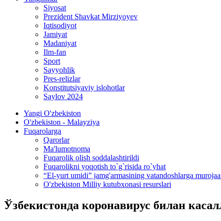
Siyosat
Prezident Shavkat Mirziyoyev
Iqtisodiyot
Jamiyat
Madaniyat
Ilm-fan
Sport
Sayyohlik
Pres-relizlar
Konstitutsiyaviy islohotlar
Saylov 2024
Yangi O'zbekiston
O'zbekiston - Malayziya
Fuqarolarga
Qarorlar
Ma'lumotnoma
Fuqarolik olish soddalashtirildi
Fuqarolikni yoqotish to`g`risida ro`yhat
“El-yurt umidi” jamg'armasining vatandoshlarga murojaa
O'zbekiston Milliy kutubxonasi resurslari
Ўзбекистонда коронавирус билан касалл