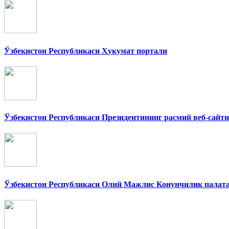
Ўзбекистон Республикаси Ҳукумат портали
Ўзбекистон Республикаси Президентининг расмий веб-сайти
Ўзбекистон Республикаси Олий Мажлис Конунчилик палат