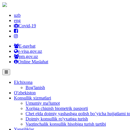
uzb
eng
Covid-19
E-navbat
e-visa.gov.uz
pm.gov.uz
Online Maslahat
Elchixona
Bog'lanish
O'zbekiston
Konsullik xizmatlari
Umumiy ma'lumot
Xorijga chiqish biometrik pasporti
Chet elda doimiy yashashga qolish bo’yicha hujjatlarni to
Doimiy konsullik ro'yxatiga turish
Vaqtinchalik konsullik hisobiga turish tartibi
Yangiliklar