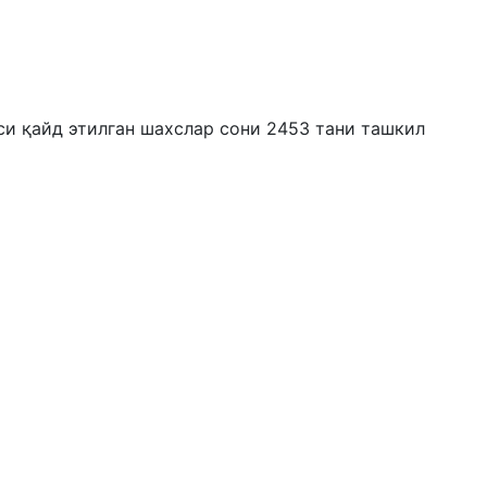
яси қайд этилган шахслар сони 2453 тани ташкил