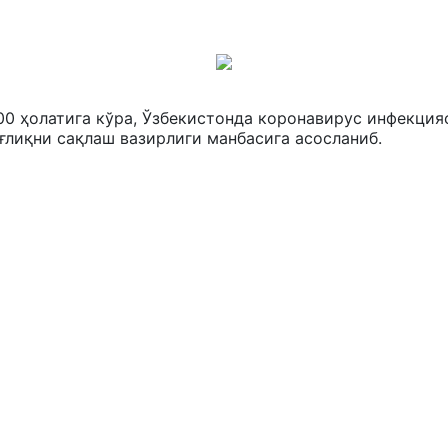
0:00 ҳолатига кўра, Ўзбекистонда коронавирус инфекци
ғлиқни сақлаш вазирлиги манбасига асосланиб.