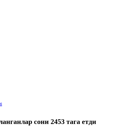
ti
анганлар сони 2453 тага етди