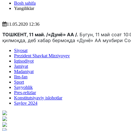
Bosh sahifa
Yangiliklar
11.05.2020 12:36
ТОШКЕНТ, 11 май. /«Дунё» АА /.
Бугун, 11 май соат 1
қилмоқда, деб хабар бермоқда «Дунё» АА мухбири Со
Siyosat
Prezident Shavkat Mirziyoyev
Iqtisodiyot
Jamiyat
Madaniyat
Ilm-fan
Sport
Sayyohlik
Pres-relizlar
Konstitutsiyaviy islohotlar
Saylov 2024