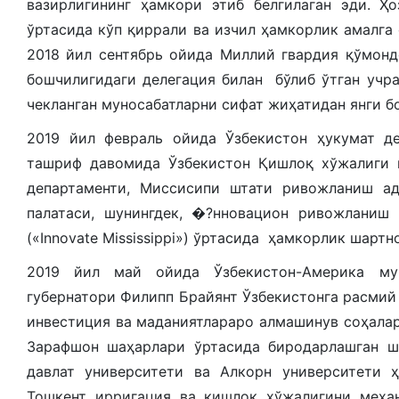
вазирлигининг ҳамкори этиб белгилаган эди. Ҳ
ўртасида кўп қиррали ва изчил ҳамкорлик амалг
2018 йил сентябрь ойида Миллий гвардия қўмонд
бошчилигидаги делегация билан бўлиб ўтган учр
чекланган муносабатларни сифат жиҳатидан янги б
2019 йил февраль ойида Ўзбекистон ҳукумат д
ташриф давомида Ўзбекистон Қишлоқ хўжалиги 
департаменти, Миссисипи штати ривожланиш а
палатаси, шунингдек, �?нновацион ривожланиш
(«Innovate Mississippi») ўртасида ҳамкорлик шарт
2019 йил май ойида Ўзбекистон-Америка му
губернатори Филипп Брайянт Ўзбекистонга расмий
инвестиция ва маданиятлараро алмашинув соҳала
Зарафшон шаҳарлари ўртасида биродарлашган ш
давлат университети ва Алкорн университети 
Тошкент ирригация ва қишлоқ хўжалигини меха