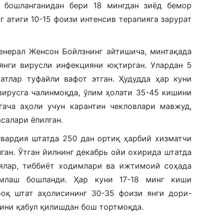
я бошланганидан бери 18 мингдан зиёд бемор
г атиги 10-15 фоизи интенсив терапияга зарурат
енерал Женсон Бойлзнинг айтишича, минтақада
янги вирусли инфекцияни юқтирган. Улардан 5
атлар туфайли вафот этган. Ҳудудда ҳар куни
вирусга чалинмоқда, ўлим ҳолати 35-45 кишини
гача аҳоли учун карантин чекловлари мавжуд,
салари ёпилган.
гвардия штатда 250 дан ортиқ ҳарбий хизматчи
ган. Ўтган йилнинг декабрь ойи охирида штатда
иялар, тиббиёт ходимлари ва ижтимоий соҳада
эмлаш бошланди. Ҳар куни 17-18 минг киши
роқ штат аҳолисининг 30-35 фоизи янги дори-
ини қабул қилишдан бош тортмоқда.