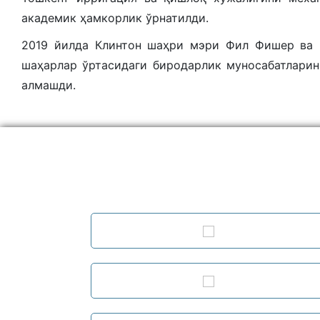
академик ҳамкорлик ўрнатилди.
2019 йилда Клинтон шаҳри мэри Фил Фишер ва
шаҳарлар ўртасидаги биродарлик муносабатлари
алмашди.