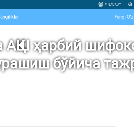
E-NAVBAT
angiliklar
Yangi O'
а АҚШ ҳарбий шифок
урашиш бўйича та