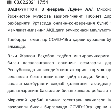
03.02.2021 17:54
ВАШ�?НГТОН, 3 февраль. /Дунё» АА/.
Миссис
Ўзбекистон Мудофаа вазирлигининг Тиббиёт ди
раҳбарияти ўртасида онлайн-конференция бўлиб
мамлакатимизнинг АҚШдаги элчихонаси маълумоти
Тадбирда томонлар COVID-19га қарши курашиш бў
алмашди.
Элчи Жавлон Ваҳобов тадбир иштирокчиларига
билан касалланганлар сонининг сезиларли д
Республикада иқтисодиётнинг аксарият тармоқлар
чекловлар бекор қилингани қайд этилди. Биро
сақлаш мажбурияти сақлаб қолингани таъкидлан
давлатларининг баъзилари билан халқаро рейслар 
Марказий ҳарбий клиник госпиталь вакиллари 
вазирлиги билан биргаликда COVID-19га қарши