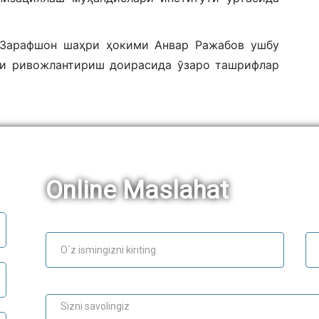
 Зарафшон шаҳри ҳокими Анвар Ражабов ушбу
ни ривожлантириш доирасида ўзаро ташрифлар
Online Maslahat
Ism
E-
Maslahat