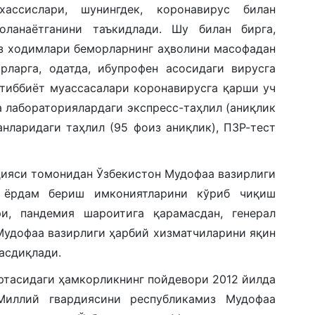
ассислари, шунингдек, коронавирус билан
оланаётганини таъкидлади. Шу билан бирга,
аз ходимлари беморларнинг аҳволини масофадан
рларга, одатда, ибупрофен асосидаги вирусга
тиббиёт муассасалари коронавирусга қарши уч
а лабораториялардаги экспресс-таҳлил (аниқлик
анларидаги таҳлил (95 фоиз аниқлик), ПЗР-тест
ияси томонидан Ўзбекистон Мудофаа вазирлиги
й ёрдам бериш имкониятларини кўриб чиқиш
и, пандемия шароитига қарамасдан, генерал
удофаа вазирлиги ҳарбий хизматчиларини яқин
асдиқлади.
ўртасидаги ҳамкорликнинг пойдевори 2012 йилда
Миллий гвардиясини республикамиз Мудофаа