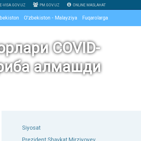
E-VISA.GOV.UZ
PM.GOV.UZ
ONLINE MASLAHAT
zbekiston
O'zbekiston - Malayziya
Fuqarolarga
орлари COVID-
жриба алмашди
Siyosat
Prezident Shavkat Mirziyoyev