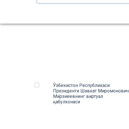
Ўзбекистон Республикаси
atlari
prev
Президенти Шавкат Миромонович
Мирзиёевнинг виртуал
қабулхонаси