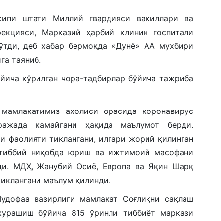
ипи штати Миллий гвардияси вакиллари ва
рекцияси, Марказий ҳарбий клиник госпитали
 ўтди, деб хабар бермоқда «Дунё» АА мухбири
га таяниб.
йича кўрилган чора-тадбирлар бўйича тажриба
 мамлакатимиз аҳолиси орасида коронавирус
аражада камайгани ҳақида маълумот берди.
и фаолияти тиклангани, илгари жорий қилинган
қ тиббий ниқобда юриш ва ижтимоий масофани
ди. МДҲ, Жанубий Осиё, Европа ва Яқин Шарқ
тиклангани маълум қилинди.
Мудофаа вазирлиги мамлакат Соғлиқни сақлаш
 курашиш бўйича 815 ўринли тиббиёт маркази