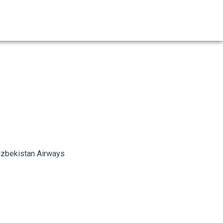
next
zbekistan Airways
Uzbekistan