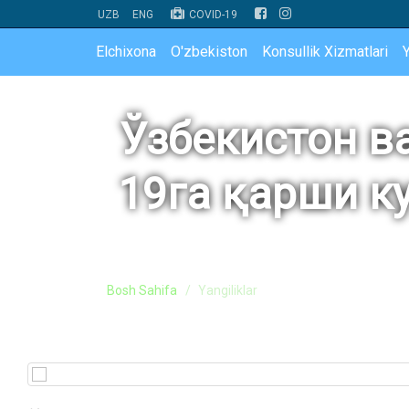
UZB
ENG
COVID-19
Elchixona
O'zbekiston
Konsullik Xizmatlari
Y
Ўзбекистон в
19га қарши к
Bosh Sahifa
Yangiliklar