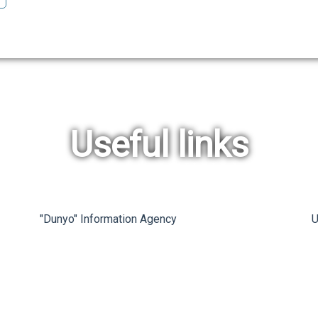
Useful links
"Dunyo" Information Agency
U