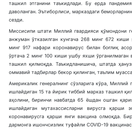
ташкил этганини таъкидлади. Бу ерда пандеми
даволанган. Эътиборлиси, марказдаги беморларнин
сезди.
Миссисипи штати Миллий гвардияси қўмондони г
анжуман ўтказилган кунгача 268 минг 672 киши 
минг 917 нафари коронавирус билан боғлиқ асор
ўртача 2 минг 100 киши ушбу яхши ўрганилмаган 
ташкил қилмоқда. Таъкидланишича, штатда ҳануз
оммавий тадбирлар бекор қилинган, таълим муасса
Америкалик генералнинг сўзларига кўра, Миллий 
ишлайдиган 15 та йирик тиббий марказ ташкил қил
аҳолини, биринчи навбатда 65 ёшдан ошган қар
ишлайдиган мутахассисларни вирусга қарши 
коронавирусга қарши янги вакцина олмоқда. Би
дармонга ишончсизлик туфайли COVID-19 вакцинас