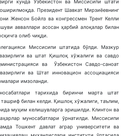
озирги кунда Ўзбекистон ва Миссисипи штати
а оширилмоқда. Президент Шавкат Мирзиёевнинг
они Женсон Бойлз ва конгрессмен Трент Келли
ашуви авваллари асосан ҳарбий алоқалар билан
осқичга олиб чиқди.
елегацияси Миссисипи штатида бўлди. Мазкур
вазирлиги ва штат Қишлоқ хўжалиги ва савдо
дминистрацияси ва Ўзбекистон Савдо-саноат
 вазирлиги ва Штат инновацион ассоциацияси
номалари имзоланди.
носабатлари тарихида биринчи марта штат
 ташриф билан келди. Қишлоқ хўжалиги, таълим,
рида муҳим келишувларга эришилди. Клинтон ва
аҳарлар муносабатлари ўрнатилди. Миссисипи
ҳамда Тошкент давлат аграр университети ва
низациялаш муҳандислари институти ўртасида