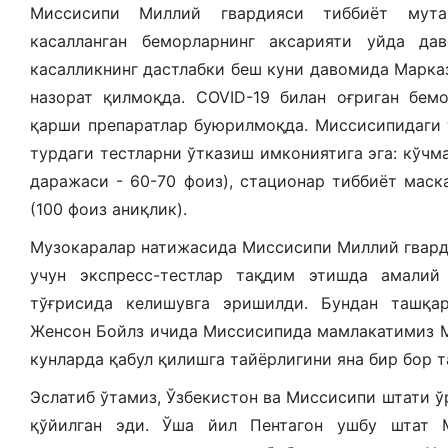
Миссисипи Миллий гвардияси тиббиёт мутах
касалланган беморларнинг аксарияти уйда дав
касалликнинг дастлабки беш куни давомида Марк
назорат қилмоқда. COVID-19 билан оғриган бемо
қарши препаратлар буюрилмоқда. Миссисипидаги 
турдаги тестларни ўтказиш имкониятига эга: кўчм
даражаси - 60-70 фоиз), стационар тиббиёт маск
(100 фоиз аниқлик).
Музокаралар натижасида Миссисипи Миллий гвард
учун экспресс-тестлар тақдим этишда амали
тўғрисида келишувга эришилди. Бундан ташқар
Женсон Бойлз ичида Миссисипида мамлакатимиз М
кунларда қабул қилишга тайёрлигини яна бир бор т
Эслатиб ўтамиз, Ўзбекистон ва Миссисипи штати 
қўйилган эди. Ўша йил Пентагон ушбу штат 