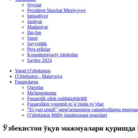
Siyosat
Prezident Shavkat Mirziyoyev
Iqtisodiyot
Jamiyat
Madaniyat
Ilm-fan
Sport
Sayyohlik
Pres-relizlar
Konstitutsiyaviy islohotlar
Saylov 2024
Yangi O'zbekiston
O'zbekiston - Malayziya
Fuqarolarga
Qarorlar
Ma'lumotnoma
Fuqarolik olish soddalashtirildi
Fuqarolikni yoqotish to`g`risida ro`yhat
“El-yurt umidi” jamg'armasining vatandoshlarga murojaa
O'zbekiston Milliy kutubxonasi resurslari
Ўзбекистон ўқув мажмуалари қуришда