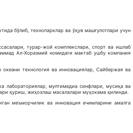
тида бўлиб, технопарклар ва ўқув машғулотлари учун
ссасалари, турар-жой комплекслари, спорт ва ишлаб
ҳаммад Aл-Хоразмий номидаги мактаб ушбу компания
ч океани технология ва инновациялар, Сайбержая ва
ка лабораториялар, мултимедиа синфлари, мусиқа ва
лари қуриш, жиҳозлаш масалалари муҳокама қилинди.
иган меъморчилик ва инновация ечимларини амалга