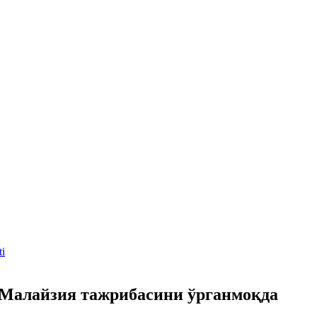
ti
 Малайзия тажрибасини ўрганмоқда