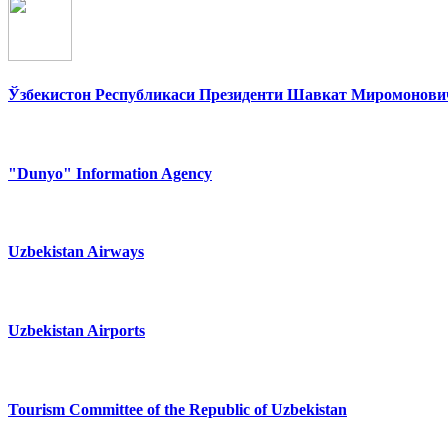
Ўзбекистон Республикаси Президенти Шавкат Миромонович
"Dunyo" Information Agency
Uzbekistan Airways
Uzbekistan Airports
Tourism Committee of the Republic of Uzbekistan