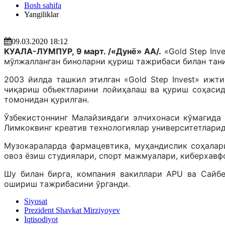
Bosh sahifa
Yangiliklar
09.03.2020 18:12
КУАЛА-ЛУМПУР, 9 март. /«Дунё» АА/.
«Gold Step Inv
мўлжалланган биноларни қуриш тажрибаси билан тани
2003 йилда ташкил этилган «Gold Step Invest» ижт
чиқариш объектларини лойиҳалаш ва қуриш соҳасид
томонидан қурилган.
Ўзбекистоннинг Малайзиядаги элчихонаси кўмагида 
Лимкоквинг креатив технологиялар университетларид
Музокараларда фармацевтика, муҳандислик соҳалари
овоз ёзиш студиялари, спорт мажмуалари, киберхав
Шу билан бирга, компания вакиллари APU ва Сайб
ошириш тажрибасини ўрганди.
Siyosat
Prezident Shavkat Mirziyoyev
Iqtisodiyot