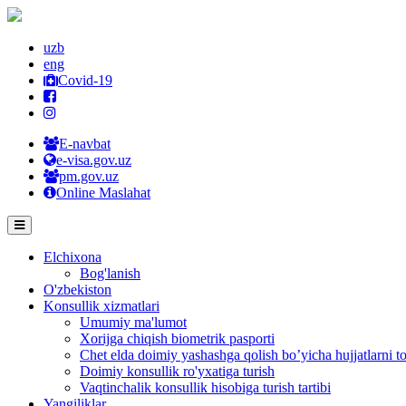
uzb
eng
Covid-19
E-navbat
e-visa.gov.uz
pm.gov.uz
Online Maslahat
Elchixona
Bog'lanish
O'zbekiston
Konsullik xizmatlari
Umumiy ma'lumot
Xorijga chiqish biometrik pasporti
Chet elda doimiy yashashga qolish bo’yicha hujjatlarni to
Doimiy konsullik ro'yxatiga turish
Vaqtinchalik konsullik hisobiga turish tartibi
Yangiliklar