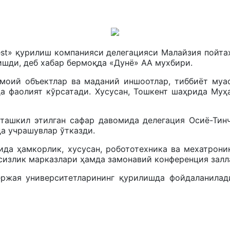
est» қурилиш компанияси делегацияси Малайзия пойтах
шди, деб хабар бермоқда «Дунё» АА мухбири.
имоий объектлар ва маданий иншоотлар, тиббиёт муа
а фаолият кўрсатади. Хусусан, Тошкент шаҳрида Му
ташкил этилган сафар давомида делегация Осиё-Тин
а учрашувлар ўтказди.
да ҳамкорлик, хусусан, робототехника ва мехатрони
фсизлик марказлари ҳамда замонавий конференция зал
ержая университетларининг қурилишда фойдаланилад