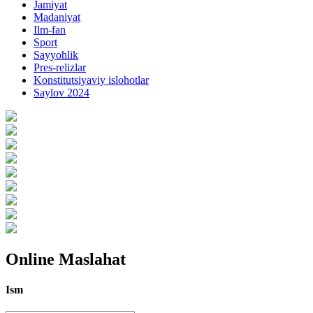
Jamiyat
Madaniyat
Ilm-fan
Sport
Sayyohlik
Pres-relizlar
Konstitutsiyaviy islohotlar
Saylov 2024
Online Maslahat
Ism