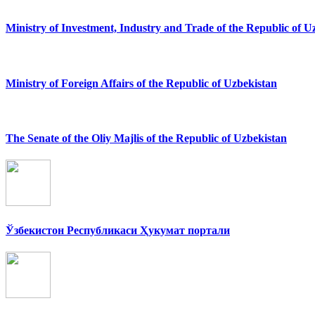
Ministry of Investment, Industry and Trade of the Republic of U
Ministry of Foreign Affairs of the Republic of Uzbekistan
The Senate of the Oliy Majlis of the Republic of Uzbekistan
Ўзбекистон Республикаси Ҳукумат портали