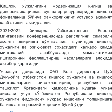
Қишлоқ хўжалигини модернизация қилиш ва
диверсификациялаш, сув ва ер ресурсларидан оқилона
фойдаланиш бўйича ҳамкорликнинг устувор аҳамият
касб этиши таъкидланди.
2021-2022 йилларда Ўзбекистоннинг Европа
минтақавий конференциясида раислигини самарали
амалга оширишга кўмаклашиш, шунингдек қишлоқ
хўжалиги ва озиқ-овқат соҳасидаги халқаро ҳамда
минтақавий ташаббусларда мамлакатимиз
иштирокини фаоллаштириш масалаларига алоҳида
эътибор қаратилди.
Учрашув доирасида ФАО Бош директори Цуй
Дунъюйга Ўзбекистон қишлоқ хўжалиги ва қишлоқ
минтақаларини ривожлантириш, республика ва
ташкилот ўртасидаги ҳамкорликка қўшган улкан
ҳиссаси учун «Ўзбекистон Республикаси қишлоқ
хўжалиги фидойиси» кўкрак нишонини топширишга
бағишланган расмий маросим бўлиб ўтди.