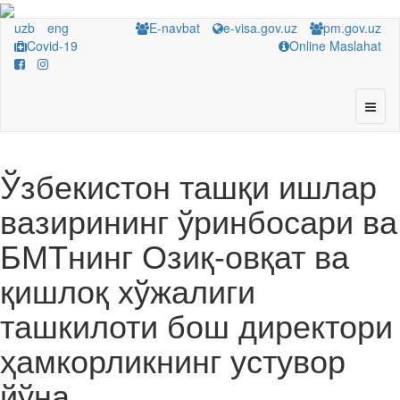
uzb
eng
E-navbat
e-visa.gov.uz
pm.gov.uz
Covid-19
Online Maslahat
Ўзбекистон ташқи ишлар
вазирининг ўринбосари ва
БМТнинг Озиқ-овқат ва
қишлоқ хўжалиги
ташкилоти бош директори
ҳамкорликнинг устувор
йўна