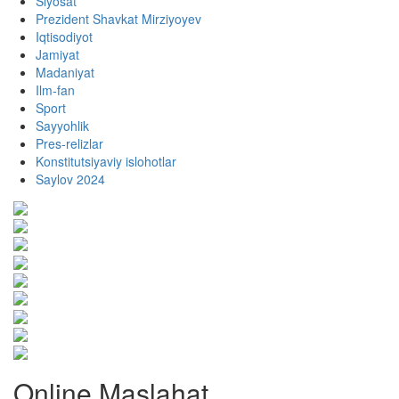
Siyosat
Prezident Shavkat Mirziyoyev
Iqtisodiyot
Jamiyat
Madaniyat
Ilm-fan
Sport
Sayyohlik
Pres-relizlar
Konstitutsiyaviy islohotlar
Saylov 2024
Online Maslahat