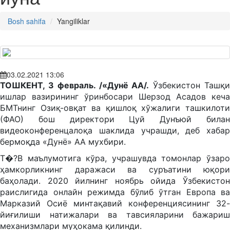
Bosh sahifa
Yangiliklar
03.02.2021 13:06
ТОШКЕНТ, 3 февраль. /«Дунё АА/.
Ўзбекистон Ташқ
ишлар вазирининг ўринбосари Шерзод Асадов кеча
БМТнинг Озиқ-овқат ва қишлоқ хўжалиги ташкилоти
(ФАО) бош директори Цуй Дунъюй билан
видеоконференцалоқа шаклида учрашди, деб хабар
бермоқда «Дунё» АА мухбири.
Т�?В маълумотига кўра, учрашувда томонлар ўзаро
ҳамкорликнинг даражаси ва суръатини юқори
баҳолади. 2020 йилнинг ноябрь ойида Ўзбекистон
раислигида онлайн режимда бўлиб ўтган Европа ва
Марказий Осиё минтақавий конференциясининг 32-
йиғилиши натижалари ва тавсияларини бажариш
механизмлари муҳокама қилинди.