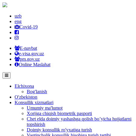
uzb
eng
Covid-19
E-navbat
e-visa.gov.uz
pm.gov.uz
Online Maslahat
Elchixona
Bog'lanish
O'zbekiston
Konsullik xizmatlari
Umumiy ma'lumot
Xorijga chiqish biometrik pasporti
Chet elda doimiy yashashga qolish bo’yicha hujjatlarni
topshirish
Doimiy konsullik ro'yxatiga turish
Vaqtinchalik konsullik hisobiga turish tartibi