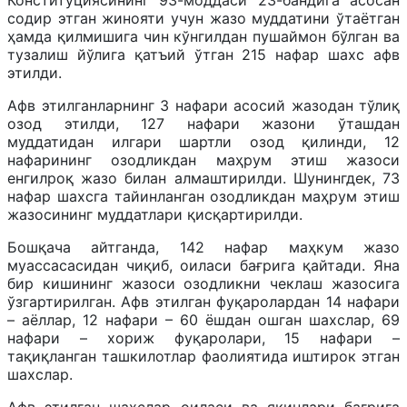
содир этган жинояти учун жазо муддатини ўтаётган
ҳамда қилмишига чин кўнгилдан пушаймон бўлган ва
тузалиш йўлига қатъий ўтган 215 нафар шахс афв
этилди.
Афв этилганларнинг 3 нафари асосий жазодан тўлиқ
озод этилди, 127 нафари жазони ўташдан
муддатидан илгари шартли озод қилинди, 12
нафарининг озодликдан маҳрум этиш жазоси
енгилроқ жазо билан алмаштирилди. Шунингдек, 73
нафар шахсга тайинланган озодликдан маҳрум этиш
жазосининг муддатлари қисқартирилди.
Бошқача айтганда, 142 нафар маҳкум жазо
муассасасидан чиқиб, оиласи бағрига қайтади. Яна
бир кишининг жазоси озодликни чеклаш жазосига
ўзгартирилган. Афв этилган фуқаролардан 14 нафари
– аёллар, 12 нафари – 60 ёшдан ошган шахслар, 69
нафари – хориж фуқаролари, 15 нафари –
тақиқланган ташкилотлар фаолиятида иштирок этган
шахслар.
Афв этилган шахслар оиласи ва яқинлари бағрига