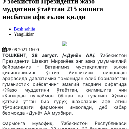
Ўзбекистон Президенти жазо
муддатини ўтаётган 215 кишига
нисбатан афв эълон қилди
Bosh sahifa
Yangiliklar
28.08.2021 16:09
ТОШКЕНТ, 28 август. /«Дунё» АА/.
Ўзбекистон
Президенти Шавкат Мирзиёев энг азиз умуммиллий
байрамимиз – Ватанимиз мустақиллиги эълон
қилинганининг ўттиз йиллигини нишонлаш
арафасида давлатимиз томонидан олиб борилаётган
гуманистик сиёсатнинг амалий тасдиғи сифатида
«Жазо муддатини ўтаётган, қилмишига чин
кўнгилдан пушаймон бўлган ва тузалиш йўлига
қатъий ўтган бир гуруҳ шахсларни афв этиш
тўғрисида»ги фармонни имзолади, деб хабар
бермоқда «Дунё» АА мухбири.
Фармонга мувофиқ, Ўзбекистон Республикаси
Конституциясининг 93-моддаси 23-бандига асосан