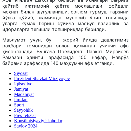
қайтиб, ижтимоий ҳаётга мослашиши, фойдали
меҳнат билан шуғулланиши, соғлом турмуш тарзини
йўлга қўйиб, жамиятда муносиб ўрин топишида
уларга кўмак бериш бўйича масъул вазирлик ва
идораларга тегишли топшириқлар берилди.
Маълумот учун, бу – жорий йилда давлатимиз
раҳбари томонидан эълон қилинган учинчи афв
ҳисобланади. Бунгача Президент Шавкат Мирзиёев
Рамазон ҳайити арафасида 100 нафар, Наврўз
байрами арафасида 140 маҳкумни афв этганди.
Siyosat
Prezident Shavkat Mirziyoyev
Iqtisodiyot
Jamiyat
Madaniyat
Ilm-fan
Sport
Sayyohlik
Pres-relizlar
Konstitutsiyaviy islohotlar
Saylov 2024