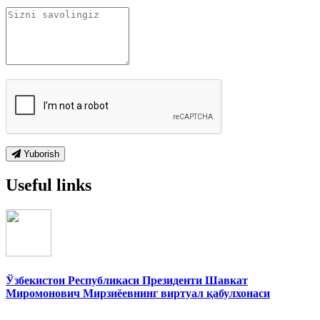
Yuborish
Useful links
Ўзбекистон Республикаси Президенти Шавкат
Миромонович Мирзиёевнинг виртуал қабулхонаси