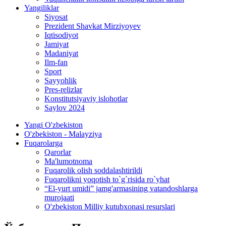
Yangiliklar
Siyosat
Prezident Shavkat Mirziyoyev
Iqtisodiyot
Jamiyat
Madaniyat
Ilm-fan
Sport
Sayyohlik
Pres-relizlar
Konstitutsiyaviy islohotlar
Saylov 2024
Yangi O'zbekiston
O'zbekiston - Malayziya
Fuqarolarga
Qarorlar
Ma'lumotnoma
Fuqarolik olish soddalashtirildi
Fuqarolikni yoqotish to`g`risida ro`yhat
“El-yurt umidi” jamg'armasining vatandoshlarga
murojaati
O'zbekiston Milliy kutubxonasi resurslari