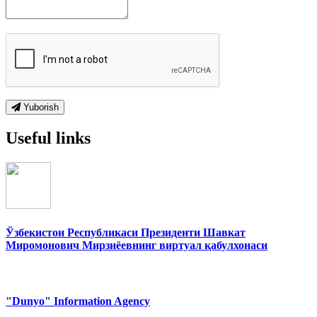
Yuborish
Useful links
Ўзбекистон Республикаси Президенти Шавкат
Миромонович Мирзиёевнинг виртуал қабулхонаси
"Dunyo" Information Agency