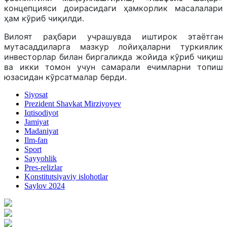
концепцияси доирасидаги ҳамкорлик масалалари
ҳам кўриб чиқилди.
Вилоят раҳбари учрашувда иштирок этаётган
мутасаддиларга мазкур лойиҳаларни туркиялик
инвесторлар билан биргаликда жойида кўриб чиқиш
ва икки томон учун самарали ечимларни топиш
юзасидан кўрсатмалар берди.
Siyosat
Prezident Shavkat Mirziyoyev
Iqtisodiyot
Jamiyat
Madaniyat
Ilm-fan
Sport
Sayyohlik
Pres-relizlar
Konstitutsiyaviy islohotlar
Saylov 2024