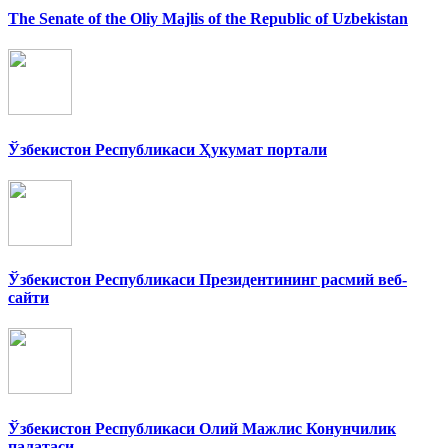
The Senate of the Oliy Majlis of the Republic of Uzbekistan
Ўзбекистон Республикаси Ҳукумат портали
Ўзбекистон Республикаси Президентининг расмий веб-
сайти
Ўзбекистон Республикаси Олий Мажлис Конунчилик
палатаси