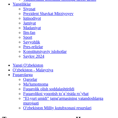
Yangiliklar
Siyosat
Prezident Shavkat Mirziyoyev
Iqtisodiyot
Jamiyat
Madaniyat
Ilm-fan
Sport
Sayyohlik
Pres-relizlar
Konstitutsiyaviy islohotlar
Saylov 2024
Yangi O'zbekiston
O'zbekiston - Malayziya
Fuqarolarga
Qarorlar
Ma'lumotnoma
Fuqarolik olish soddalashtirildi
Fuqarolikni yoqotish to`g`risida ro`yhat
“El-yurt umidi” jamg'armasining vatandoshlarga
murojaati
O'zbekiston Milliy kutubxonasi resurslari