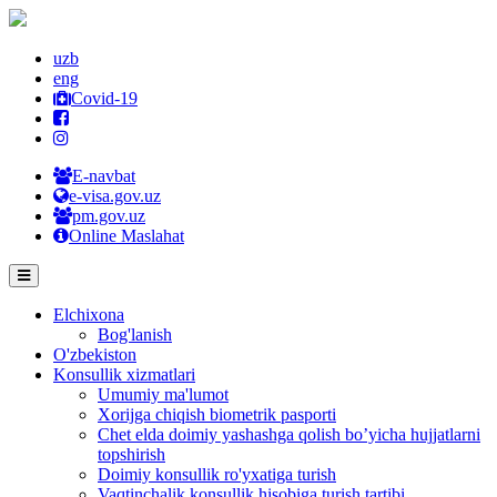
uzb
eng
Covid-19
E-navbat
e-visa.gov.uz
pm.gov.uz
Online Maslahat
Elchixona
Bog'lanish
O'zbekiston
Konsullik xizmatlari
Umumiy ma'lumot
Xorijga chiqish biometrik pasporti
Chet elda doimiy yashashga qolish bo’yicha hujjatlarni
topshirish
Doimiy konsullik ro'yxatiga turish
Vaqtinchalik konsullik hisobiga turish tartibi