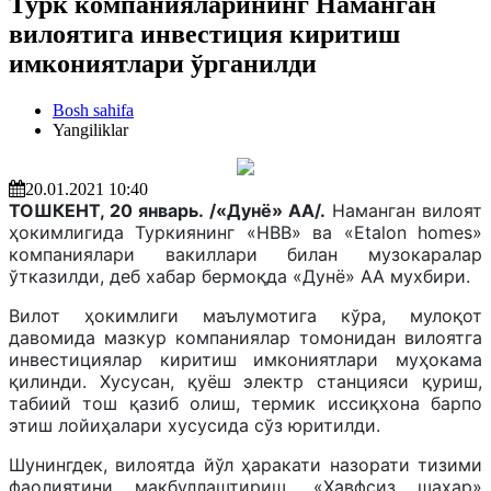
Турк компанияларининг Наманган
вилоятига инвестиция киритиш
имкониятлари ўрганилди
Bosh sahifa
Yangiliklar
20.01.2021 10:40
ТОШКЕНТ, 20 январь. /«Дунё» АА/.
Наманган вилоят
ҳокимлигида Туркиянинг «HBB» ва «Etalon homes»
компаниялари вакиллари билан музокаралар
ўтказилди, деб хабар бермоқда «Дунё» АА мухбири.
Вилот ҳокимлиги маълумотига кўра, мулоқот
давомида мазкур компаниялар томонидан вилоятга
инвестициялар киритиш имкониятлари муҳокама
қилинди. Хусусан, қуёш электр станцияси қуриш,
табиий тош қазиб олиш, термик иссиқхона барпо
этиш лойиҳалари хусусида сўз юритилди.
Шунингдек, вилоятда йўл ҳаракати назорати тизими
фаолиятини мақбуллаштириш, «Хавфсиз шаҳар»