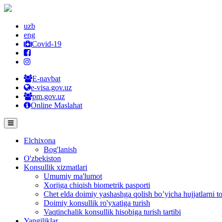
uzb
eng
Covid-19
E-navbat
e-visa.gov.uz
pm.gov.uz
Online Maslahat
Elchixona
Bog'lanish
O'zbekiston
Konsullik xizmatlari
Umumiy ma'lumot
Xorijga chiqish biometrik pasporti
Chet elda doimiy yashashga qolish bo’yicha hujjatlarni to
Doimiy konsullik ro'yxatiga turish
Vaqtinchalik konsullik hisobiga turish tartibi
Yangiliklar