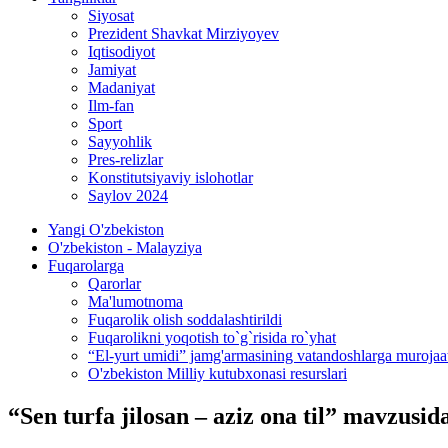
Siyosat
Prezident Shavkat Mirziyoyev
Iqtisodiyot
Jamiyat
Madaniyat
Ilm-fan
Sport
Sayyohlik
Pres-relizlar
Konstitutsiyaviy islohotlar
Saylov 2024
Yangi O'zbekiston
O'zbekiston - Malayziya
Fuqarolarga
Qarorlar
Ma'lumotnoma
Fuqarolik olish soddalashtirildi
Fuqarolikni yoqotish to`g`risida ro`yhat
“El-yurt umidi” jamg'armasining vatandoshlarga murojaa
O'zbekiston Milliy kutubxonasi resurslari
“Sen turfa jilosan – aziz ona til” mavzusida