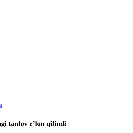
ti
gi tanlov eʼlon qilindi