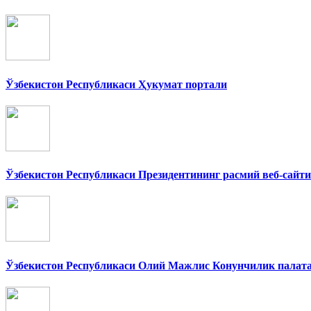
Ўзбекистон Республикаси Ҳукумат портали
Ўзбекистон Республикаси Президентининг расмий веб-сайти
Ўзбекистон Республикаси Олий Мажлис Конунчилик палат