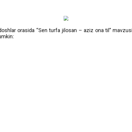
shlar orasida “Sen turfa jilosan – aziz ona til” mavzusida
mumkin: