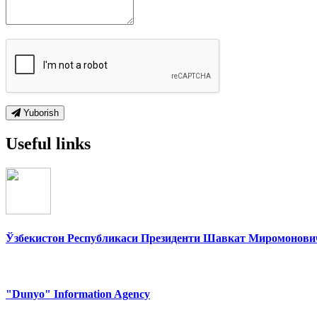
Yuborish
Useful links
Ўзбекистон Республикаси Президенти Шавкат Миромонович
"Dunyo" Information Agency