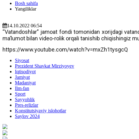
Bosh sahifa
Yangiliklar
14.10.2022 06:54
“Vatandoshlar” jamoat fondi tomonidan xorijdagi vatando
maʼlumot bilan video-rolik orqali tanishib chiqishingiz 
https://www.youtube.com/watch?v=mxZh1tysgcQ
Siyosat
Prezident Shavkat Mirziyoyev
Iqtisodiyot
Jamiyat
Madaniyat
Ilm-fan
Sport
Sayyohlik
Pres-relizlar
Konstitutsiyaviy islohotlar
Saylov 2024