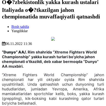
O�?zbekistonlik yakka kurash ustalari
Italiyada o�?tkazilgan jahon
chempionatida muvaffaqiyatli qatnashdi
Bosh sahifa
Yangiliklar
06.11.2022 11:36
“Dunyo” AA/.
Rim shahrida “Xtreme Fighters World
Championship” yakka kurash turlari bo‘yicha jahon
chempionati o‘tkazildi, deb xabar bermoqda “Dunyo”
AA muxbiri.
“Xtreme Fighters World Championship” jahon
chempionati har yili oktyabr oyida Rim shahrida
uyushtiriladi. Unda qatnashish uchun dunyoning turli
hududlaridan, jumladan Yevropa, Amerika, Afrika
mamlakatlaridan sportchilar kelib, boks, yakka kurash
(greppling), kik-boksing kabi kurashning qator turlari
bo‘yicha bellashadi.