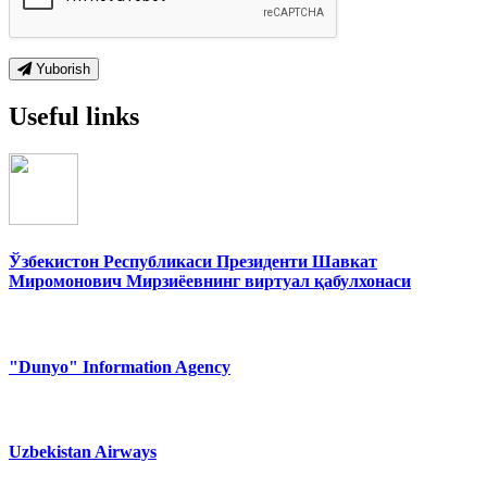
Yuborish
Useful links
Ўзбекистон Республикаси Президенти Шавкат
Миромонович Мирзиёевнинг виртуал қабулхонаси
"Dunyo" Information Agency
Uzbekistan Airways