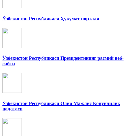
Ўзбекистон Республикаси Ҳукумат портали
Ўзбекистон Республикаси Президентининг расмий веб-
сайти
Ўзбекистон Республикаси Олий Мажлис Конунчилик
палатаси