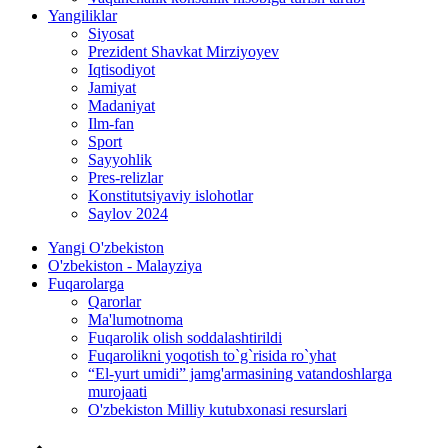
Yangiliklar
Siyosat
Prezident Shavkat Mirziyoyev
Iqtisodiyot
Jamiyat
Madaniyat
Ilm-fan
Sport
Sayyohlik
Pres-relizlar
Konstitutsiyaviy islohotlar
Saylov 2024
Yangi O'zbekiston
O'zbekiston - Malayziya
Fuqarolarga
Qarorlar
Ma'lumotnoma
Fuqarolik olish soddalashtirildi
Fuqarolikni yoqotish to`g`risida ro`yhat
“El-yurt umidi” jamg'armasining vatandoshlarga
murojaati
O'zbekiston Milliy kutubxonasi resurslari