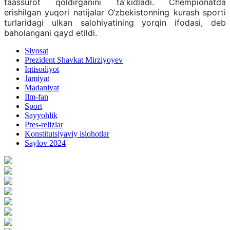
taassurot qoldirganini taʼkidladi. Chempionatda
erishilgan yuqori natijalar O‘zbekistonning kurash sporti
turlaridagi ulkan salohiyatining yorqin ifodasi, deb
baholangani qayd etildi.
Siyosat
Prezident Shavkat Mirziyoyev
Iqtisodiyot
Jamiyat
Madaniyat
Ilm-fan
Sport
Sayyohlik
Pres-relizlar
Konstitutsiyaviy islohotlar
Saylov 2024