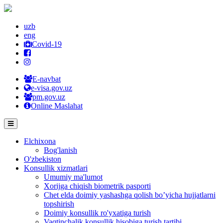
uzb
eng
Covid-19
E-navbat
e-visa.gov.uz
pm.gov.uz
Online Maslahat
Elchixona
Bog'lanish
O'zbekiston
Konsullik xizmatlari
Umumiy ma'lumot
Xorijga chiqish biometrik pasporti
Chet elda doimiy yashashga qolish bo’yicha hujjatlarni
topshirish
Doimiy konsullik ro'yxatiga turish
Vaqtinchalik konsullik hisobiga turish tartibi