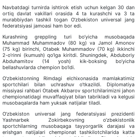
Navbatdagi turnirda ishtirok etish uchun kelgan 30 dan
ortiq davlat vakillari orasida 4 ta kurashchi va 3 ta
murabbiydan tashkil togan O‘zbekiston universal jang
federatsiyasi jamoasi ham bor edi.
Kurashning greppling turi bo‘yicha musobaqada
Muhammad Muhammadov (80 kg) va Jamol Amonov
(75 kg) birinchi, Otabek Muhammadov (70 kg) ikkinchi
2-o‘rinni (kumush) qo‘lga kiritdi. Shuningdek, Abduboriy
Abduhamitov (14 yosh) kik-boksing bo‘yicha
bellashuvlarda chempion bo‘ldi.
O‘zbekistonning Rimdagi elchixonasida mamlakatimiz
sportchilari bilan uchrashuv o‘tkazildi. Diplomatiya
missiyasi rahbari Otabek Akbarov sportchilarimizni jahon
chempionatidagi muvaffaqiyat bilan tabrikladi va kelgusi
musobaqalarda ham yuksak natijalar tiladi.
O‘zbekiston universal jang federatsiyasi prezidenti
Yashnarbek Zokirbekovning o‘zbekistonlik
sportchilarning musobaqaga tayyorgarlik darajasi va
erishgan natijalari chempionat tashkilotchilarida katta