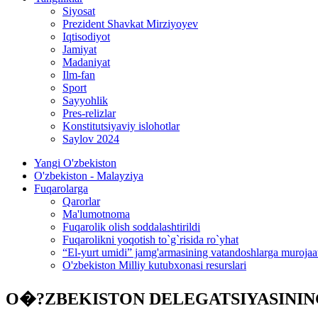
Siyosat
Prezident Shavkat Mirziyoyev
Iqtisodiyot
Jamiyat
Madaniyat
Ilm-fan
Sport
Sayyohlik
Pres-relizlar
Konstitutsiyaviy islohotlar
Saylov 2024
Yangi O'zbekiston
O'zbekiston - Malayziya
Fuqarolarga
Qarorlar
Ma'lumotnoma
Fuqarolik olish soddalashtirildi
Fuqarolikni yoqotish to`g`risida ro`yhat
“El-yurt umidi” jamg'armasining vatandoshlarga murojaa
O'zbekiston Milliy kutubxonasi resurslari
O�?ZBEKISTON DELEGATSIYASININ