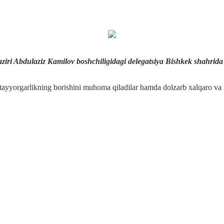
ziri Abdulaziz Kamilov boshchiligidagi delegatsiya Bishkek shahrida
a tayyorgarlikning borishini muhoma qiladilar hamda dolzarb xalqaro va 