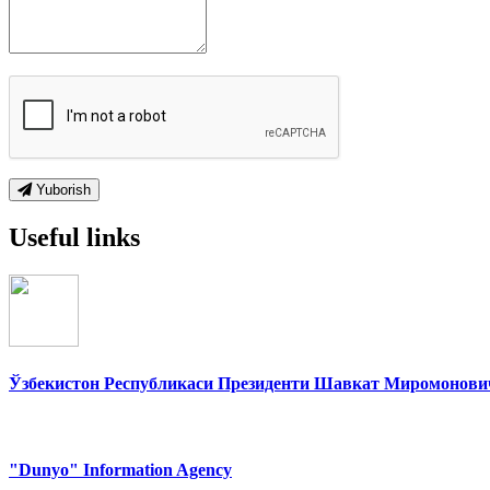
Yuborish
Useful links
Ўзбекистон Республикаси Президенти Шавкат Миромонович
"Dunyo" Information Agency