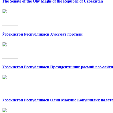
The Senate of the Oliy Majlis of the Republic of Uzbekistan
Ўзбекистон Республикаси Ҳукумат портали
Ўзбекистон Республикаси Президентининг расмий веб-сайти
Ўзбекистон Республикаси Олий Мажлис Конунчилик палат