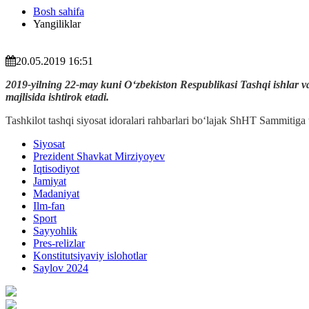
Bosh sahifa
Yangiliklar
20.05.2019 16:51
2019-yilning 22-may kuni O‘zbekiston Respublikasi Tashqi ishlar va
majlisida ishtirok etadi.
Tashkilot tashqi siyosat idoralari rahbarlari bo‘lajak ShHT Sammitig
Siyosat
Prezident Shavkat Mirziyoyev
Iqtisodiyot
Jamiyat
Madaniyat
Ilm-fan
Sport
Sayyohlik
Pres-relizlar
Konstitutsiyaviy islohotlar
Saylov 2024