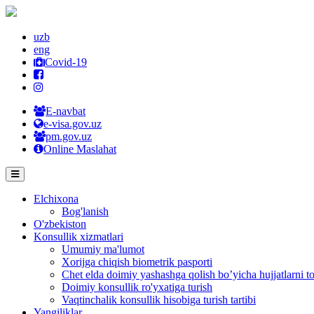
uzb
eng
Covid-19
E-navbat
e-visa.gov.uz
pm.gov.uz
Online Maslahat
Elchixona
Bog'lanish
O'zbekiston
Konsullik xizmatlari
Umumiy ma'lumot
Xorijga chiqish biometrik pasporti
Chet elda doimiy yashashga qolish bo’yicha hujjatlarni to
Doimiy konsullik ro'yxatiga turish
Vaqtinchalik konsullik hisobiga turish tartibi
Yangiliklar