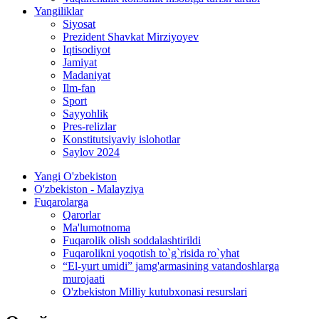
Yangiliklar
Siyosat
Prezident Shavkat Mirziyoyev
Iqtisodiyot
Jamiyat
Madaniyat
Ilm-fan
Sport
Sayyohlik
Pres-relizlar
Konstitutsiyaviy islohotlar
Saylov 2024
Yangi O'zbekiston
O'zbekiston - Malayziya
Fuqarolarga
Qarorlar
Ma'lumotnoma
Fuqarolik olish soddalashtirildi
Fuqarolikni yoqotish to`g`risida ro`yhat
“El-yurt umidi” jamg'armasining vatandoshlarga
murojaati
O'zbekiston Milliy kutubxonasi resurslari