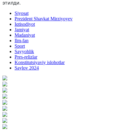
этилди.
Siyosat
Prezident Shavkat Mirziyoyev
Iqtisodiyot
Jamiyat
Madaniyat
Ilm-fan
Sport
Sayyohlik
Pres-relizlar
Konstitutsiyaviy islohotlar
Saylov 2024