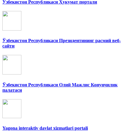
Ўзбекистон Республикаси Ҳукумат портали
Ўзбекистон Республикаси Президентининг расмий веб-
сайти
Ўзбекистон Республикаси Олий Мажлис Конунчилик
палатаси
Yagona interaktiv davlat xizmatlari portali