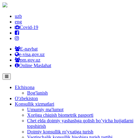
uzb
eng
Covid-19
E-navbat
e-visa.gov.uz
pm.gov.uz
Online Maslahat
Elchixona
Bog'lanish
O'zbekiston
Konsullik xizmatlari
Umumiy ma'lumot
Xorijga chiqish biometrik pasporti
Chet elda doimiy yashashga qolish bo’yicha hujjatlarni
topshirish
Doimiy konsullik ro'yxatiga turish
Vaqtinchalik konsullik hisobiga turish tartibi