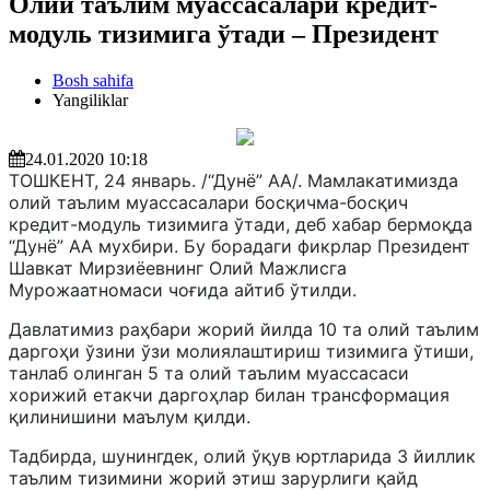
Олий таълим муассасалари кредит-
модуль тизимига ўтади – Президент
Bosh sahifa
Yangiliklar
24.01.2020 10:18
ТОШКЕНТ, 24 январь. /“Дунё” АА/. Мамлакатимизда
олий таълим муассасалари босқичма-босқич
кредит-модуль тизимига ўтади, деб хабар бермоқда
“Дунё” АА мухбири. Бу борадаги фикрлар Президент
Шавкат Мирзиёевнинг Олий Мажлисга
Мурожаатномаси чоғида айтиб ўтилди.
Давлатимиз раҳбари жорий йилда 10 та олий таълим
даргоҳи ўзини ўзи молиялаштириш тизимига ўтиши,
танлаб олинган 5 та олий таълим муассасаси
хорижий етакчи даргоҳлар билан трансформация
қилинишини маълум қилди.
Тадбирда, шунингдек, олий ўқув юртларида 3 йиллик
таълим тизимини жорий этиш зарурлиги қайд