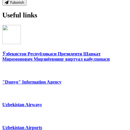
Yuborish
Useful links
Ўзбекистон Республикаси Президенти Шавкат
Миромонович Мирзиёевнинг виртуал қабулхонаси
"Dunyo" Information Agency
Uzbekistan Airways
Uzbekistan Airports