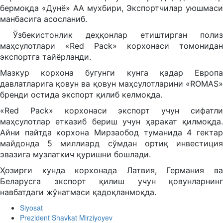
бермоқда «Дунё» АА мухбири, Экспортчилар уюшмаси
манбасига асосланиб.
Ўзбекистонлик деҳқонлар етиштирган полиз
маҳсулотлари «Red Pack» корхонаси томонидан
экспортга тайёрланди.
Мазкур корхона бугунги кунга қадар Европа
давлатларига қовун ва қовун маҳсулотларини «ROMAS»
бренди остида экспорт қилиб келмоқда.
«Red Pack» корхонаси экспорт учун сифатли
маҳсулотлар етказиб бериш учун ҳаракат қилмоқда.
Айни пайтда корхона Мирзаобод туманида 4 гектар
майдонда 5 миллиард сўмдан ортиқ инвестиция
эвазига музлаткич қуришни бошлади.
Ҳозирги кунда корхонада Латвия, Германия ва
Беларусга экспорт қилиш учун қовунларнинг
навбатдаги жўнатмаси қадоқланмоқда.
Siyosat
Prezident Shavkat Mirziyoyev