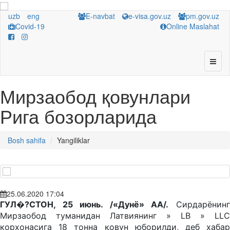
uzb
eng
E-navbat
e-visa.gov.uz
pm.gov.uz
Covid-19
Online Maslahat
Мирзаобод қовунлари
Рига бозорларида
Bosh sahifa
Yangiliklar
25.06.2020 17:04
ГУЛ�?СТОН, 25 июнь. /«Дунё» АА/.
Сирдарёнин
Мирзаобод туманидан Латвиянинг » LB » LLC
корхонасига 18 тонна қовун юборилди, деб хабар