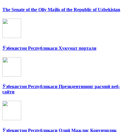
The Senate of the Oliy Majlis of the Republic of Uzbekistan
Ўзбекистон Республикаси Ҳукумат портали
Ўзбекистон Республикаси Президентининг расмий веб-
сайти
Ўзбекистон Республикаси Олий Мажлис Конунчилик