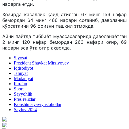
нафарга етди.
Ҳозирда касаллик қайд этилган 67 минг 156 нафар
бемордан 64 минг 466 нафари соғайиб, даволаниш
кўрсаткичи 96 фоизни ташкил этмоқда.
Айни пайтда тиббиёт муассасаларида даволанаётган
2 минг 120 нафар бемордан 263 нафари оғир, 69
нафари эса ўта оғир аҳволда.
Siyosat
Prezident Shavkat Mirziyoyev
Iqtisodiyot
Jamiyat
Madaniyat
Ilm-fan
Sport
Sayyohlik
Pres-relizlar
Konstitutsiyaviy islohotlar
Saylov 2024