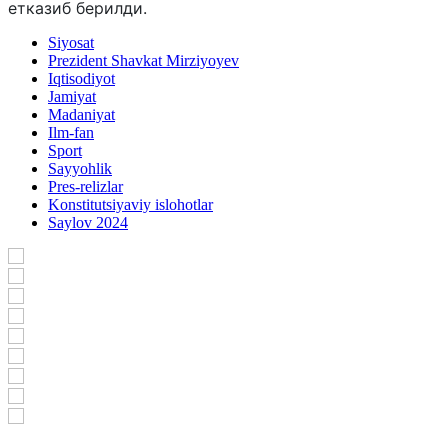
етказиб берилди.
Siyosat
Prezident Shavkat Mirziyoyev
Iqtisodiyot
Jamiyat
Madaniyat
Ilm-fan
Sport
Sayyohlik
Pres-relizlar
Konstitutsiyaviy islohotlar
Saylov 2024