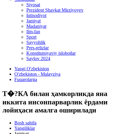
Siyosat
Prezident Shavkat Mirziyoyev
Iqtisodiyot
Jamiyat
Madaniyat
Ilm-fan
Sport
Sayyohlik
Pres-relizlar
Konstitutsiyaviy islohotlar
Saylov 2024
Yangi O'zbekiston
O'zbekiston - Malayziya
Fuqarolarga
Т�?КА билан ҳамкорликда яна
иккита инсонпарварлик ёрдами
лойиҳаси амалга оширилади
Bosh sahifa
Yangiliklar
Jamiyat