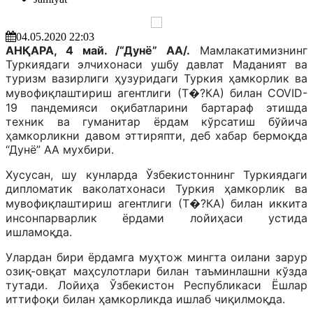
04.05.2020 22:03
АНҚАРА, 4 май. /“Дунё” АА/.
Мамлакатимизнинг
Туркиядаги элчихонаси ушбу давлат Маданият ва
туризм вазирлиги ҳузуридаги Туркия ҳамкорлик ва
мувофиқлаштириш агентлиги (Т�?КА) билан COVID-
19 пандемияси оқибатларини бартараф этишда
техник ва гуманитар ёрдам кўрсатиш бўйича
ҳамкорликни давом эттиряпти, деб хабар бермоқда
“Дунё” АА мухбири.
Хусусан, шу кунларда Ўзбекистоннинг Туркиядаги
дипломатик ваколатхонаси Туркия ҳамкорлик ва
мувофиқлаштириш агентлиги (Т�?КА) билан иккита
инсонпарварлик ёрдами лойиҳаси устида
ишламоқда.
Улардан бири ёрдамга муҳтож мингта оилани зарур
озиқ-овқат маҳсулотлари билан таъминлашни кўзда
тутади. Лойиҳа Ўзбекистон Республикаси Ёшлар
иттифоқи билан ҳамкорликда ишлаб чиқилмоқда.