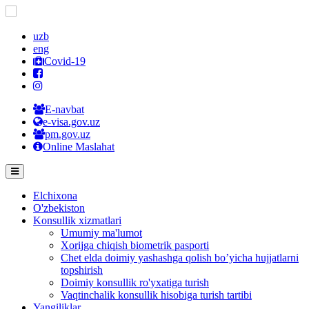
uzb
eng
Covid-19
E-navbat
e-visa.gov.uz
pm.gov.uz
Online Maslahat
Elchixona
O'zbekiston
Konsullik xizmatlari
Umumiy ma'lumot
Xorijga chiqish biometrik pasporti
Chet elda doimiy yashashga qolish bo’yicha hujjatlarni
topshirish
Doimiy konsullik ro'yxatiga turish
Vaqtinchalik konsullik hisobiga turish tartibi
Yangiliklar