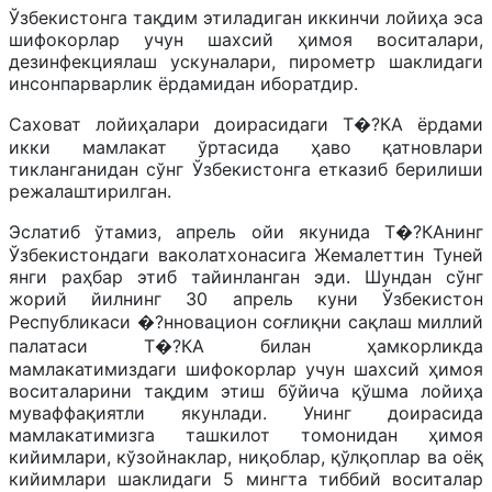
Ўзбекистонга тақдим этиладиган иккинчи лойиҳа эса
шифокорлар учун шахсий ҳимоя воситалари,
дезинфекциялаш ускуналари, пирометр шаклидаги
инсонпарварлик ёрдамидан иборатдир.
Саховат лойиҳалари доирасидаги Т�?КА ёрдами
икки мамлакат ўртасида ҳаво қатновлари
тикланганидан сўнг Ўзбекистонга етказиб берилиши
режалаштирилган.
Эслатиб ўтамиз, апрель ойи якунида Т�?КАнинг
Ўзбекистондаги ваколатхонасига Жемалеттин Туней
янги раҳбар этиб тайинланган эди. Шундан сўнг
жорий йилнинг 30 апрель куни Ўзбекистон
Республикаси �?нновацион соғлиқни сақлаш миллий
палатаси Т�?КА билан ҳамкорликда
мамлакатимиздаги шифокорлар учун шахсий ҳимоя
воситаларини тақдим этиш бўйича қўшма лойиҳа
муваффақиятли якунлади. Унинг доирасида
мамлакатимизга ташкилот томонидан ҳимоя
кийимлари, кўзойнаклар, ниқоблар, қўлқоплар ва оёқ
кийимлари шаклидаги 5 мингта тиббий воситалар