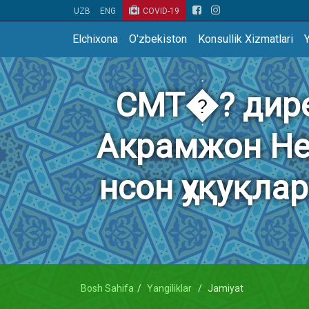
UZB
ENG
COVID-19
Elchixona
O'zbekiston
Konsullik Xizmatlari
Y
СМТ�? дире
Акрамжон Не
нсон ҳуқуқла
Bosh Sahifa
Yangiliklar
Jamiyat