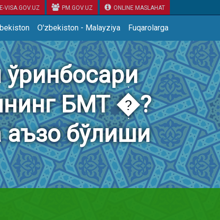
E-VISA.GOV.UZ
PM.GOV.UZ
ONLINE MASLAHAT
zbekiston
O'zbekiston - Malayziya
Fuqarolarga
 ўринбосари
ннинг БМТ �?
а аъзо бўлиши