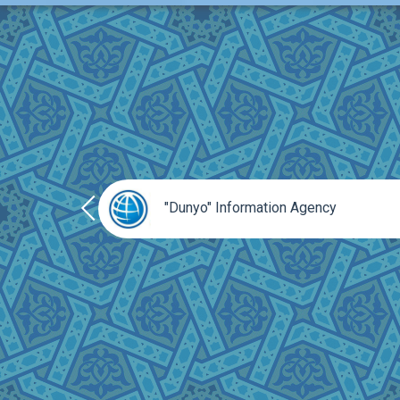
prev
"Dunyo" Information Agency
монович