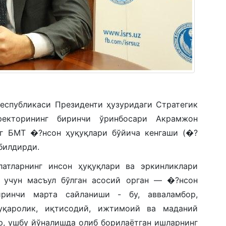
еспубликаси Президенти ҳузуридаги Стратегик
ректорининг биринчи ўринбосари Акрамжон
нг БМТ �?нсон ҳуқуқлари бўйича кенгаши (�?
билдирди.
атларнинг инсон ҳуқуқлари ва эркинликлари
 учун масъул бўлган асосий орган — �?нсон
иринчи марта сайланиши - бу, авваламбор,
уқаролик, иқтисодий, ижтимоий ва маданий
р, ушбу йўналишда олиб борилаётган ишларнинг