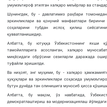
умумэътироф этилган халқаро меъёрлар ва станда
Шунингдек, бу - давлатимиз раҳбари томонидан
эркинликлари ва қонуний манфаатлари биринчи 
соҳаларини тубдан ислоҳ қилиш сиёсатин
қувватланишидир.
Албатта, бу ютуққа Ўзбекистоннинг яхши қ
тамойилларига асосланган, халқаро муносаб
миқёсидаги обрўсини сезиларли даражада ошир
туфайли эришилди.
Ва ниҳоят, энг муҳими, бу - халқаро ҳамжамия
ҳуқуқлари ва эркинликлари соҳасида умумэътиро
бутун дунёда тан олинишига муносиб ҳисса қўшиши
Албатта, бу мақом, ўз навбатида, Ўзбекис
демократлаштириш ва модернизациялаш йўлидаги