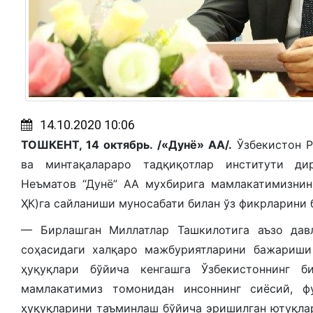
14.10.2020 10:06
ТОШКEНТ, 14 октябрь. /«Дунё»
АА/
.
Ўзбекистон Р
ва минтақалараро тадқиқотлар институти ди
Неъматов “Дунё” АА мухбирига мамлакатимизни
ҲК)га сайланиши муносабати билан ўз фикрларини 
— Бирлашган Миллатлар Ташкилотига аъзо давл
соҳасидаги халқаро мажбуриятларини бажариши
ҳуқуқлари бўйича кенгашга Ўзбекистоннинг б
мамлакатимиз томонидан инсоннинг сиёсий, ф
ҳуқуқларини таъминлаш бўйича эришилган ютуқла