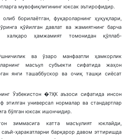
ртларга мувофиқлигининг юксак эътирофидир.
 олиб борилаётган, фуқароларнинг ҳуқуқлари,
ўринга қўйилган давлат ва жамиятнинг барча
и халқаро ҳамжамият томонидан қўллаб-
ўшничилик ва ўзаро манфаатли ҳамкорлик
атларнинг масъул субъекти сифатида жаҳон
ган янги ташаббускор ва очиқ ташқи сиёсат
тнинг Ўзбекистон �?ҲК аъзоси сифатида инсон
ф этилган универсал нормалар ва стандартлар
га бўлган юксак ишончидир.
тон зиммасига катта масъулият юклайди,
 саъй-ҳаракатларни барқарор давом эттиришда