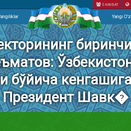
E-NAVBAT
angiliklar
Yangi O'
кторининг биринчи
ъматов: Ўзбекисто
ри бўйича кенгашиг
Президент Шавк�