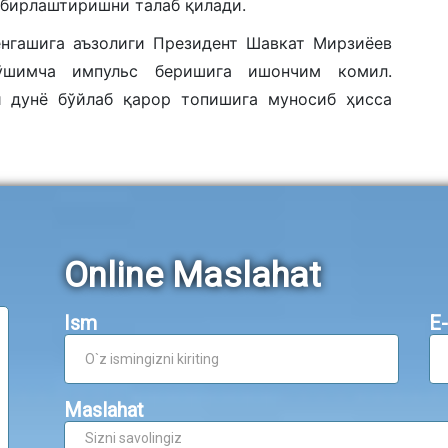
 бирлаштиришни талаб қилади.
енгашига аъзолиги Президент Шавкат Мирзиёев
қўшимча импульс беришига ишончим комил.
и дунё бўйлаб қарор топишига муносиб ҳисса
Online Maslahat
Ism
E-
Maslahat