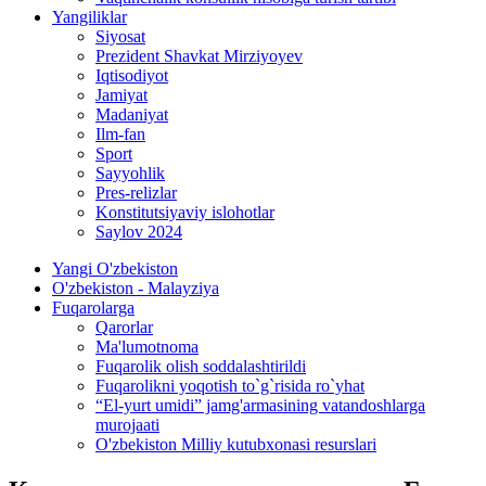
Yangiliklar
Siyosat
Prezident Shavkat Mirziyoyev
Iqtisodiyot
Jamiyat
Madaniyat
Ilm-fan
Sport
Sayyohlik
Pres-relizlar
Konstitutsiyaviy islohotlar
Saylov 2024
Yangi O'zbekiston
O'zbekiston - Malayziya
Fuqarolarga
Qarorlar
Ma'lumotnoma
Fuqarolik olish soddalashtirildi
Fuqarolikni yoqotish to`g`risida ro`yhat
“El-yurt umidi” jamg'armasining vatandoshlarga
murojaati
O'zbekiston Milliy kutubxonasi resurslari