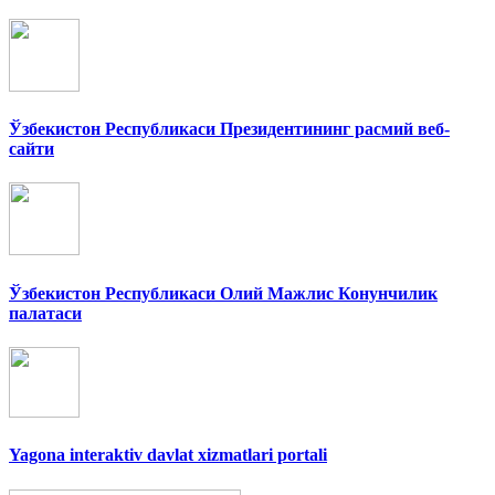
Ўзбекистон Республикаси Президентининг расмий веб-
сайти
Ўзбекистон Республикаси Олий Мажлис Конунчилик
палатаси
Yagona interaktiv davlat xizmatlari portali