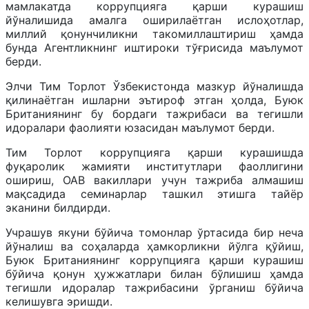
мамлакатда коррупцияга қарши курашиш
йўналишида амалга оширилаётган ислоҳотлар,
миллий қонунчиликни такомиллаштириш ҳамда
бунда Агентликнинг иштироки тўғрисида маълумот
берди.
Элчи Тим Торлот Ўзбекистонда мазкур йўналишда
қилинаётган ишларни эътироф этган ҳолда, Буюк
Британиянинг бу бордаги тажрибаси ва тегишли
идоралари фаолияти юзасидан маълумот берди.
Тим Торлот коррупцияга қарши курашишда
фуқаролик жамияти институтлари фаоллигини
ошириш, ОАВ вакиллари учун тажриба алмашиш
мақсадида семинарлар ташкил этишга тайёр
эканини билдирди.
Учрашув якуни бўйича томонлар ўртасида бир неча
йўналиш ва соҳаларда ҳамкорликни йўлга қўйиш,
Буюк Британиянинг коррупцияга қарши курашиш
бўйича қонун ҳужжатлари билан бўлишиш ҳамда
тегишли идоралар тажрибасини ўрганиш бўйича
келишувга эришди.