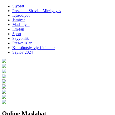
Siyosat
Prezident Shavkat Mirziyoyev
Iqtisodiyot
Jamiyat
Madaniyat
Ilm-fan
Sport
Sayyohlik
Pres-relizlar
Konstitutsiyaviy islohotlar
Saylov 2024
Online Maslahat