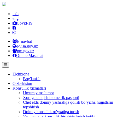
uzb
eng
Covid-19
E-navbat
e-visa.gov.uz
pm.gov.uz
Online Maslahat
Elchixona
Bog'lanish
O'zbekiston
Konsullik xizmatlari
Umumiy ma'lumot
Xorijga chiqish biometrik pasporti
Chet elda doimiy yashashga qolish bo’yicha hujjatlarni
topshirish
Doimiy konsullik ro'yxatiga turish
Vaqtinchalik konsullik hisobiga turish tartibi