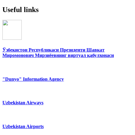
Useful links
Ўзбекистон Республикаси Президенти Шавкат
Миромонович Мирзиёевнинг виртуал қабулхонаси
"Dunyo" Information Agency
Uzbekistan Airways
Uzbekistan Airports