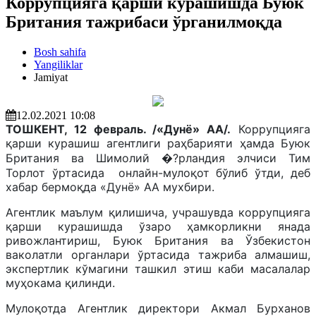
Коррупцияга қарши курашишда Буюк
Британия тажрибаси ўрганилмоқда
Bosh sahifa
Yangiliklar
Jamiyat
12.02.2021 10:08
ТОШКЕНТ, 12 февраль. /«Дунё» АА/.
Коррупцияга
қарши курашиш агентлиги раҳбарияти ҳамда Буюк
Британия ва Шимолий �?рландия элчиси Тим
Торлот ўртасида онлайн-мулоқот бўлиб ўтди, деб
хабар бермоқда «Дунё» АА мухбири.
Агентлик маълум қилишича, учрашувда коррупцияга
қарши курашишда ўзаро ҳамкорликни янада
ривожлантириш, Буюк Британия ва Ўзбекистон
ваколатли органлари ўртасида тажриба алмашиш,
экспертлик кўмагини ташкил этиш каби масалалар
муҳокама қилинди.
Мулоқотда Агентлик директори Акмал Бурханов