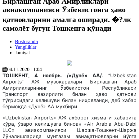
Бирлашган Араб Амирликлари
авиакомпанияси Ўзбекистонга ҳаво
қатновларини амалга оширади. �?лк
самолёт бугун Тошкенга қўнади
Bosh sahifa
Yangiliklar
Jamiyat
04.11.2020 11:04
ТОШКЕНТ, 4 ноябрь. /«Дунё» АА/.
“Uzbekistan
Airports” АЖ музокаралари Бирлашган Араб
Амирликларининг Ўзбекистон Республикаси
Транспорт вазирлиги билан ҳаво қатнови
тўғрисидаги келишуви билан ниҳояланди, деб хабар
бермоқда «Дунё» АА мухбири.
«Uzbekistan Airports» АЖ ахборот хизмати хабарига
кўра, ўзаро келишувга биноан «Air Arabia Abu-Dabi
LLC» авиакомпанияси Шаржа-Тошкент-Шаржа
йўналишларида мунтазам авиақатновларни йўлга