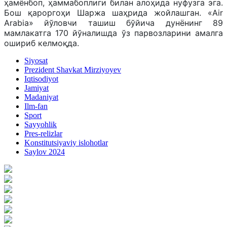
ҳамёнбоп, ҳаммабоплиги билан алоҳида нуфузга эга.
Бош қароргоҳи Шаржа шаҳрида жойлашган. «Air
Arabia» йўловчи ташиш бўйича дунёнинг 89
мамлакатга 170 йўналишда ўз парвозларини амалга
ошириб келмоқда.
Siyosat
Prezident Shavkat Mirziyoyev
Iqtisodiyot
Jamiyat
Madaniyat
Ilm-fan
Sport
Sayyohlik
Pres-relizlar
Konstitutsiyaviy islohotlar
Saylov 2024