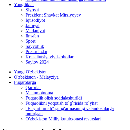
Yangiliklar
Siyosat
Prezident Shavkat Mirziyoyev
Iqtisodiyot
Jamiyat
Madaniyat
Ilm-fan
Sport
Sayyohlik
Pres-relizlar
Konstitutsiyaviy islohotlar
Saylov 2024
Yangi O'zbekiston
O'zbekiston - Malayziya
Fuqarolarga
Qarorlar
Ma'lumotnoma
Fuqarolik olish soddalashtirildi
Fuqarolikni yoqotish to`g`risida ro`yhat
“El-yurt umidi” jamg'armasining vatandoshlarga
murojaati
O'zbekiston Milliy kutubxonasi resurslari