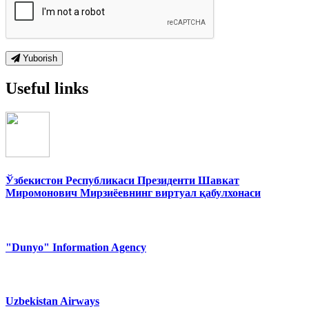
Yuborish
Useful links
Ўзбекистон Республикаси Президенти Шавкат
Миромонович Мирзиёевнинг виртуал қабулхонаси
"Dunyo" Information Agency
Uzbekistan Airways