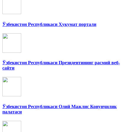
Ўзбекистон Республикаси Ҳукумат портали
Ўзбекистон Республикаси Президентининг расмий веб-
сайти
Ўзбекистон Республикаси Олий Мажлис Конунчилик
палатаси