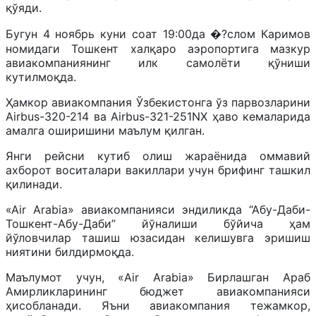
қўяди.
Бугун 4 ноябрь куни соат 19:00да �?слом Каримов
номидаги Тошкент халқаро аэропортига мазкур
авиакомпаниянинг илк самолёти қўниши
кутилмоқда.
Ҳамкор авиакомпания Ўзбекистонга ўз парвозларини
Airbus-320-214 ва Airbus-321-251NX ҳаво кемаларида
амалга оширишини маълум қилган.
Янги рейсни кутиб олиш жараёнида оммавий
ахборот воситалари вакиллари учун брифинг ташкил
қилинади.
«Air Arabia» авиакомпанияси эндиликда “Абу-Даби-
Тошкент-Абу-Даби” йўналиши бўйича ҳам
йўловчилар ташиш юзасидан келишувга эришиш
ниятини билдирмоқда.
Маълумот учун, «Air Arabia» Бирлашган Араб
Амирликларининг бюджет авиакомпанияси
ҳисобланади. Яъни авиакомпания тежамкор,