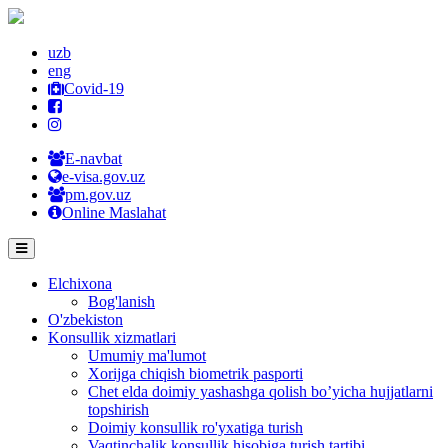
uzb
eng
Covid-19
E-navbat
e-visa.gov.uz
pm.gov.uz
Online Maslahat
Elchixona
Bog'lanish
O'zbekiston
Konsullik xizmatlari
Umumiy ma'lumot
Xorijga chiqish biometrik pasporti
Chet elda doimiy yashashga qolish bo’yicha hujjatlarni
topshirish
Doimiy konsullik ro'yxatiga turish
Vaqtinchalik konsullik hisobiga turish tartibi