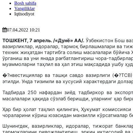
Bosh sahifa
Yangiliklar
Iqtisodiyot
07.04.2022 10:21
ТОШКЕНТ, 7 апрель. /«Дунё» АА/.
Ўзбекистон Бош ваз
вазирликлар, идоралар, тармоқ бирлашмалари ва тиж
техник жиҳатдан тартибга солиш масалалари бўйича
ўрганиш ва уни янада рағбатлантириш чора-тадбирла
муаммоларни таҳлил ва ҳал этиш мақсадида ушбу ҳуду
�?нвестициялар ва ташқи савдо вазирлиги (�?ТСВ)
этилди. Унда тизимли ва хусусий характердаги долза
Тадбирда 250 нафардан зиёд тадбиркор ва экспор
масалалари ҳақида сўзлаб беришди, уларнинг ҳар бир
Ҳар бир ҳолат таҳлил қилингач, Ҳукумат комиссияси
чораларини кўриш юзасидан манзилли кўрсатмалар б
Шунингдек, вазирликлар, идоралар, тижорат банкл
тармоқларини ривожлантириш, эркин иқтисодий ва 