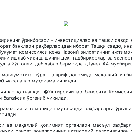
ирининг ўринбосари - инвестициялар ва ташқи савдо 
орат банклари раҳбарларидан иборат Ташқи савдо, ин
 Ҳукумат комиссияси кеча Навоий вилоятининг ижтимо
рини ишлаб чиқиш, шунингдек, тадбиркорлар ва экспор
дга йўл олди, деб хабар бермоқда «Дунё» АА мухбири.
 маълумотига кўра, ташриф давомида маҳаллий ишб
рб масалалар муҳокама қилинди.
тчилар қатнашди. �?штирокчилар бевосита Комиссия
и батафсил ўрганиб чиқилди.
 раҳбарияти томонидан мутасадди раҳбарларга ўрган
ерилди.
ари ва маҳаллий ҳокимият органлари масъул раҳбар
кичик саноат зоналарининг иқтисодий салоҳиятида