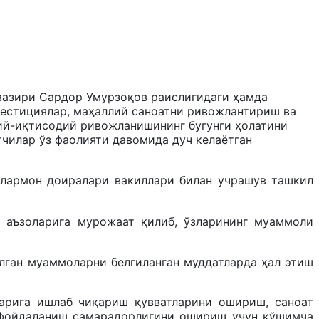
вазири Сардор Умурзоқов раислигидаги ҳамда
вестициялар, маҳаллий саноатни ривожлантириш ва
ий-иқтисодий ривожланишининг бугунги ҳолатини
тчилар ўз фаолияти давомида дуч келаётган
илармон доиралари вакиллари билан учрашув ташкил
 аъзоларига мурожаат қилиб, ўзларининг муаммоли
илган муаммоларни белгиланган муддатларда ҳал этиш
ларига ишлаб чиқариш қувватларини ошириш, саноат
н фойдаланиш самарадорлигини ошириш учун қўшимча