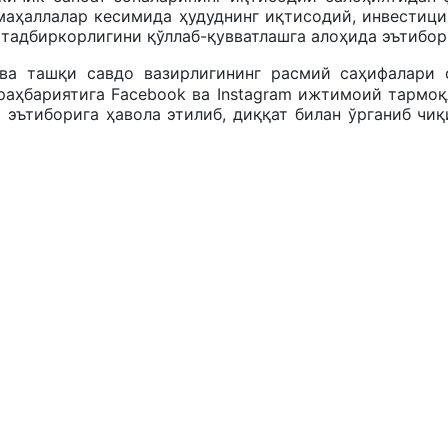
маҳаллалар кесимида ҳудуднинг иқтисодий, инвестици
 тадбиркорлигини қўллаб-қувватлашга алоҳида эътибор
а ташқи савдо вазирлигининг расмий саҳифалари о
раҳбариятига Facebook ва Instagram ижтимоий тармоқ
эътиборига ҳавола этилиб, диққат билан ўрганиб чи