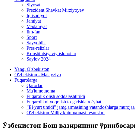
Siyosat
Prezident Shavkat Mirziyoyev
Iqtisodiyot
Jamiyat
Madaniyat
Ilm-fan
Sport
Sayyohlik
Pres-relizlar
Konstitutsiyaviy islohotlar
Saylov 2024
Yangi O'zbekiston
O'zbekiston - Malayziya
Fuqarolarga
Qarorlar
Ma'lumotnoma
Fuqarolik olish soddalashtirildi
Fuqarolikni yoqotish to`g`risida ro`yhat
“El-yurt umidi” jamg'armasining vatandoshlarga murojaa
O'zbekiston Milliy kutubxonasi resurslari
Ўзбекистон Бош вазирининг ўринбосар