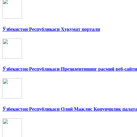
Ўзбекистон Республикаси Ҳукумат портали
Ўзбекистон Республикаси Президентининг расмий веб-сайти
Ўзбекистон Республикаси Олий Мажлис Конунчилик палат