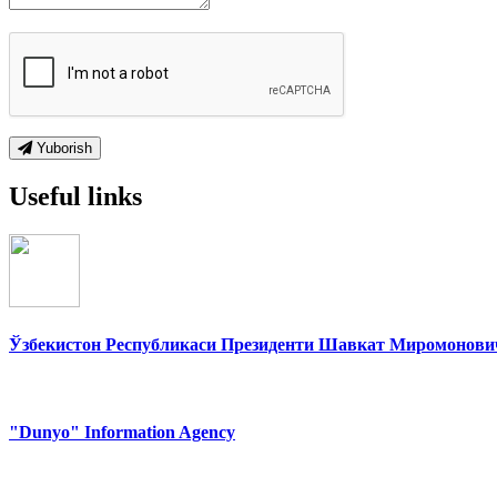
Yuborish
Useful links
Ўзбекистон Республикаси Президенти Шавкат Миромонович
"Dunyo" Information Agency