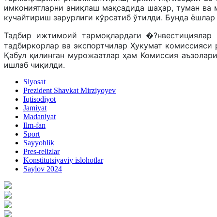
имкониятларни аниқлаш мақсадида шаҳар, туман ва 
кучайтириш зарурлиги кўрсатиб ўтилди. Бунда ёшлар
Тадбир ижтимоий тармоқлардаги �?нвестициялар в
тадбиркорлар ва экспортчилар Ҳукумат комиссияси 
Қабул қилинган мурожаатлар ҳам Комиссия аъзолари 
ишлаб чиқилди.
Siyosat
Prezident Shavkat Mirziyoyev
Iqtisodiyot
Jamiyat
Madaniyat
Ilm-fan
Sport
Sayyohlik
Pres-relizlar
Konstitutsiyaviy islohotlar
Saylov 2024