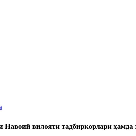
ti
и Навоий вилояти тадбиркорлари ҳамда