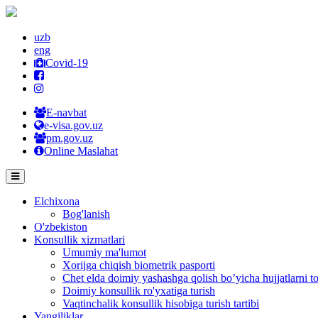
uzb
eng
Covid-19
E-navbat
e-visa.gov.uz
pm.gov.uz
Online Maslahat
Elchixona
Bog'lanish
O'zbekiston
Konsullik xizmatlari
Umumiy ma'lumot
Xorijga chiqish biometrik pasporti
Chet elda doimiy yashashga qolish bo’yicha hujjatlarni to
Doimiy konsullik ro'yxatiga turish
Vaqtinchalik konsullik hisobiga turish tartibi
Yangiliklar