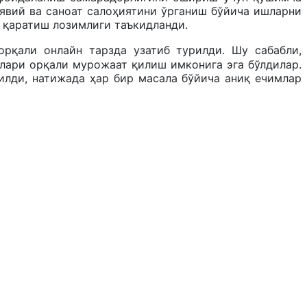
явий ва саноат салоҳиятини ўрганиш бўйича ишларни
 қаратиш лозимлиги таъкидланди.
рқали онлайн тарзда узатиб турилди. Шу сабабли,
лари орқали мурожаат қилиш имконига эга бўлдилар.
қилди, натижада ҳар бир масала бўйича аниқ ечимлар