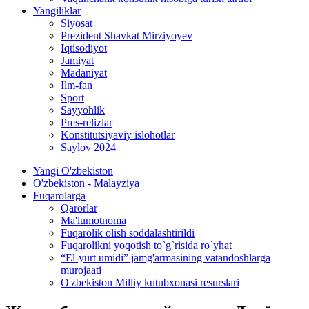
Yangiliklar
Siyosat
Prezident Shavkat Mirziyoyev
Iqtisodiyot
Jamiyat
Madaniyat
Ilm-fan
Sport
Sayyohlik
Pres-relizlar
Konstitutsiyaviy islohotlar
Saylov 2024
Yangi O'zbekiston
O'zbekiston - Malayziya
Fuqarolarga
Qarorlar
Ma'lumotnoma
Fuqarolik olish soddalashtirildi
Fuqarolikni yoqotish to`g`risida ro`yhat
“El-yurt umidi” jamg'armasining vatandoshlarga
murojaati
O'zbekiston Milliy kutubxonasi resurslari