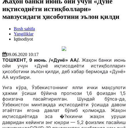
Жаҳон банки июнь ойи учун «Дунё
иқтисодиёти истиқболлари»
мавзусидаги ҳисоботини эълон қилди
Bosh sahifa
Yangiliklar
Iqtisodiyot
09.06.2020 10:17
ТОШКЕНТ, 9 июнь. /«Дунё» АА/.
Жаҳон банки июнь
ойи учун «Дунё иқтисодиёти истиқболлари»
ҳисоботини эълон қилди, деб хабар бермоқда «Дунё»
АА мухбири.
Унга кўра, Ўзбекистоннинг ялпи ички маҳсулоти
ҳажми ўсиши бўйича прогнози 1,6 фоиздан 1,5
фоизгача пасайтирилган. Шундай бўлса-да,
Ўзбекистон минтақада иқтисодиёти ўсишда давом
этаётган ягона давлат бўлиб қолмоқда. Жаҳон
иқтисодиётида эса �?ккинчи жаҳон уруши
давридан кейинги энг юқори — 5,2 фоизлик пасайиш
кутилмоқдаCOVID-19 пандемияси оқибатида хом ашё