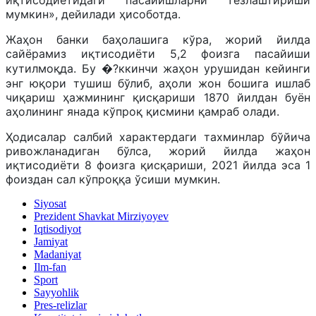
мумкин», дейилади ҳисоботда.
Жаҳон банки баҳолашига кўра, жорий йилда
сайёрамиз иқтисодиёти 5,2 фоизга пасайиши
кутилмоқда. Бу �?ккинчи жаҳон урушидан кейинги
энг юқори тушиш бўлиб, аҳоли жон бошига ишлаб
чиқариш ҳажмининг қисқариши 1870 йилдан буён
аҳолининг янада кўпроқ қисмини қамраб олади.
Ҳодисалар салбий характердаги тахминлар бўйича
ривожланадиган бўлса, жорий йилда жаҳон
иқтисодиёти 8 фоизга қисқариши, 2021 йилда эса 1
фоиздан сал кўпроққа ўсиши мумкин.
Siyosat
Prezident Shavkat Mirziyoyev
Iqtisodiyot
Jamiyat
Madaniyat
Ilm-fan
Sport
Sayyohlik
Pres-relizlar