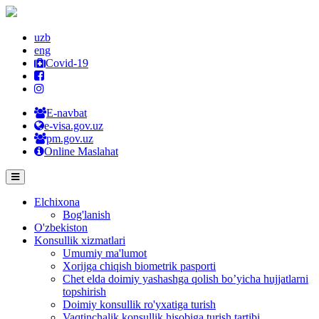
uzb
eng
Covid-19
E-navbat
e-visa.gov.uz
pm.gov.uz
Online Maslahat
Elchixona
Bog'lanish
O'zbekiston
Konsullik xizmatlari
Umumiy ma'lumot
Xorijga chiqish biometrik pasporti
Chet elda doimiy yashashga qolish bo’yicha hujjatlarni
topshirish
Doimiy konsullik ro'yxatiga turish
Vaqtinchalik konsullik hisobiga turish tartibi