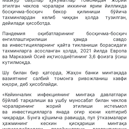
этилган чеклов чоралари иккинчи ярим йилликда
босқичма-босқич бекор қилиниши бўйича
тахминлардан келиб чиққан ҳолда тузилган,
дейилади ҳисоботда.
Пандемия оқибатларининг босқичма-босқич
енгиллаштирилиши ҳамда савдо
ва инвестицияларнинг қайта тикланиши борасидаги
тахминларга асосланган ҳолда, 2021 йилда Европа
ва Марказий Осиё иқтисодиётининг 3,6 фоизга ўсиш
кутилмоқда.
Шу билан бир қаторда, Жаҳон банки минтақада
вазиятнинг салбий томонга ривожланиш хавфи
юқори, деб ҳисоблайди.
«Кейинчалик инфекциянинг минтақа давлатлари
бўйлаб тарқалиши ва ушбу муносабат билан чеклов
чораларининг жорий этилиши истеъмол
ва инвестицияларга янада оғир юкни келтириб
чиқаради. Бунга қўшимча равишда, пул ўтказмалари
ҳажмининг кескин қисқариши минтақа
иқтисодиётидаги пасайишларни тезлаштириши