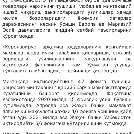
товарлари нархининг тушиши, глобал ва минтақавий
ишлаб чиқариш занжирларидаги узилишлар ҳамда
молия бозорларидаги ёқимсиз хатарлар
даражасининг кескин ўсиши Европа ва Марказий
Осиё давлатларига жиддий салбий таъсирларини
кўрсатмоқда.
«Коронавирус тарқалиш ҳудудларининг кенгайиши
мамлакатларда ички талабнинг қисқариши, етказиб
беришдаги узилишларнинг чуқурлашуви ва
иқтисодий фаолликнинг кам бўлмаган улушда
тўхташига олиб келди», — дейилади ҳисоботда.
Минтақада иқтисодиётнинг 4,7 фоизга тушиши,
рецессия минтақанинг қарийб барча мамлакатларида
кузатилиши башорат қилинмоқда. Фақатгина
Ўзбекистонда 2020 йилда 1,5 фоизлик ўсиш бўлиши
кутилмоқда. Апрелда эса Жаҳон банки мамлакат
ялпи ички маҳсулоти ҳажми 1,6 фоизга ўсишини қайд
этган эди. 2021 йилда эса Жаҳон банки Ўзбекистон
иқтисодиёти 6,6 фоизгача кўтарилишини кутмоқда.
Мазкур баҳолар ҳукуматлар томонидан жорий