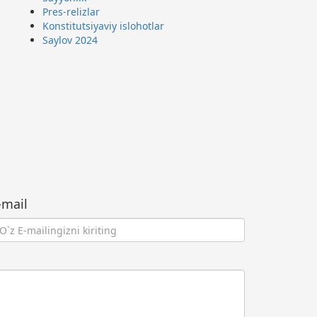
Pres-relizlar
Konstitutsiyaviy islohotlar
Saylov 2024
-mail