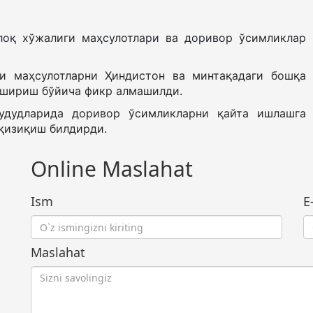
қишлоқ хўжалиги маҳсулотлари ва доривор ўсимликлар
и маҳсулотларни Ҳиндистон ва минтақадаги бошқа
ошириш бўйича фикр алмашилди.
удудларида доривор ўсимликларни қайта ишлашга
қизиқиш билдирди.
Online Maslahat
Ism
E
Maslahat