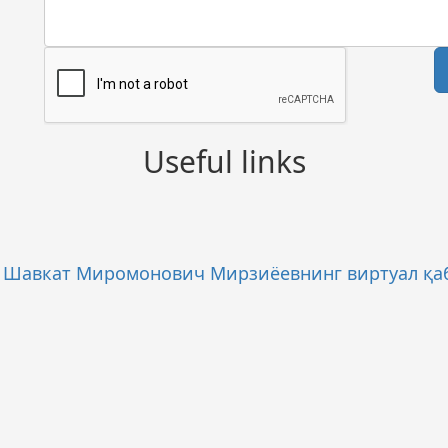
Useful links
и Шавкат Миромонович Мирзиёевнинг виртуал қа