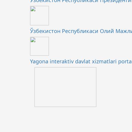
Ўзбекистон Республикаси Президенти
Ўзбекистон Республикаси Олий Мажл
Yagona interaktiv davlat xizmatlari porta