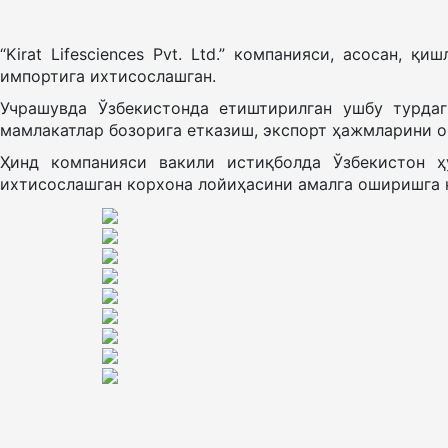
“Kirat Lifesciences Pvt. Ltd.” компанияси, асосан, 
импортига ихтисослашган.
Учрашувда Ўзбекистонда етиштирилган ушбу турдаг
мамлакатлар бозорига етказиш, экспорт ҳажмларини 
Ҳинд компанияси вакили истиқболда Ўзбекистон ҳ
ихтисослашган корхона лойиҳасини амалга оширишга 