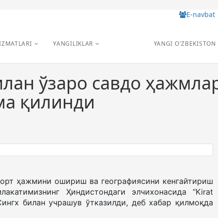
E-navbat
IZMATLARI
YANGILIKLAR
YANGI O'ZBEKISTON
илан ўзаро савдо ҳажмл
ма қилинди
порт ҳажмини ошириш ва географиясини кенгайтириш
акатимизнинг Ҳиндистондаги элчихонасида “Kirat
 Сингх билан учрашув ўтказилди, деб хабар қилмоқда