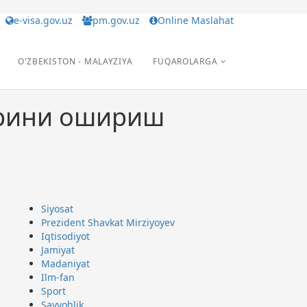
e-visa.gov.uz
pm.gov.uz
Online Maslahat
O'ZBEKISTON - MALAYZIYA
FUQAROLARGA
арини ошириш
Siyosat
Prezident Shavkat Mirziyoyev
Iqtisodiyot
Jamiyat
Madaniyat
Ilm-fan
Sport
Sayyohlik