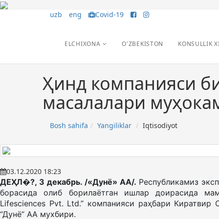
uzb
eng
Covid-19
ELCHIXONA
O'ZBEKISTON
KONSULLIK X
Ҳинд компанияси б
масалалари муҳока
Bosh sahifa
Yangiliklar
Iqtisodiyot
03.12.2020 18:23
ДЕҲЛ�?
, 3 декабрь. /«Дунё» АА/.
Республикамиз экс
борасида олиб борилаётган ишлар доирасида мамл
Lifesciences Pvt. Ltd.” компанияси раҳбари Киратвир
“Дунё” АА мухбири.