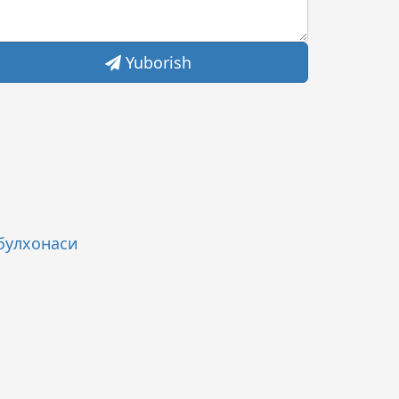
Yuborish
булхонаси