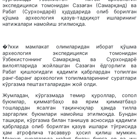
экспедицияси томонидан Сазаған (Самарқанд) ва
Рабат (Сурхондарё) ҳудударида олиб борилган
қўшма археология қазув-тадқиқот ишларининг
натижалари намойиш этилмоқда.
�?кки мамлакат олимларидан иборат қўшма
археология экспедицияси томонидан
Ўзбекистоннинг Самарқанд ва Сурхондарё
вилоятларида жойлашган Сазаған ёдгорлиги ва
Рабат қишлоғидаги қадимги қабрлардан топилган
ранг-баранг археология топилмаларининг суратлари
кўргазма пештахталаридан жой олди.
Жумладан, кўргазмада темир қуроллар, сопол
буюмлар, қимматбаҳо ва ярим қимматбаҳо
тошлардан ясалган тақинчоқлар ҳамда тилла
заргарлик буюмлари намойиш этилмоқда. Бундан
ташқари, кўргазма билан танишув асносида қадимги
қабрларда олиб борилган қазув ишлари тўғрисида
ҳам атрофлича тасаввур ҳосил қилиш мумкин.
Мазкур суратларда майит билан бирга ов ва иш