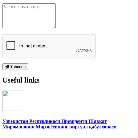
Yuborish
Useful links
Ўзбекистон Республикаси Президенти Шавкат
Миромонович Мирзиёевнинг виртуал қабулхонаси