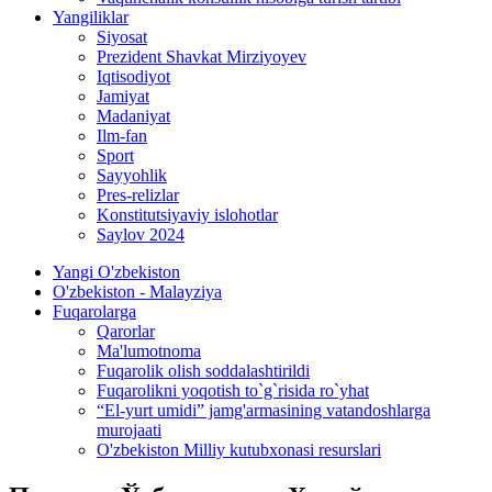
Yangiliklar
Siyosat
Prezident Shavkat Mirziyoyev
Iqtisodiyot
Jamiyat
Madaniyat
Ilm-fan
Sport
Sayyohlik
Pres-relizlar
Konstitutsiyaviy islohotlar
Saylov 2024
Yangi O'zbekiston
O'zbekiston - Malayziya
Fuqarolarga
Qarorlar
Ma'lumotnoma
Fuqarolik olish soddalashtirildi
Fuqarolikni yoqotish to`g`risida ro`yhat
“El-yurt umidi” jamg'armasining vatandoshlarga
murojaati
O'zbekiston Milliy kutubxonasi resurslari