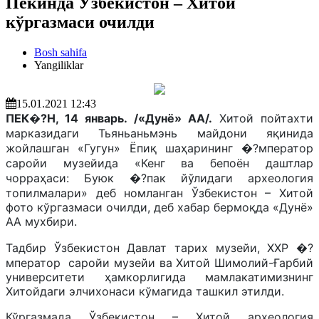
Пекинда Ўзбекистон – Хитой
кўргазмаси очилди
Bosh sahifa
Yangiliklar
15.01.2021 12:43
ПЕК�?Н, 14 январь. /«Дунё» АА/.
Хитой пойтахти
марказидаги Тьяньаньмэнь майдони яқинида
жойлашган «Гугун» Ёпиқ шаҳарининг �?мператор
саройи музейида «Кенг ва бепоён даштлар
чорраҳаси: Буюк �?пак йўлидаги археология
топилмалари» деб номланган Ўзбекистон – Хитой
фото кўргазмаси очилди, деб хабар бермоқда «Дунё»
АА мухбири.
Тадбир Ўзбекистон Давлат тарих музейи, ХХР �?
мператор саройи музейи ва Хитой Шимолий-Ғарбий
университети ҳамкорлигида мамлакатимизнинг
Хитойдаги элчихонаси кўмагида ташкил этилди.
Кўргазмада Ўзбекистон – Хитой археология