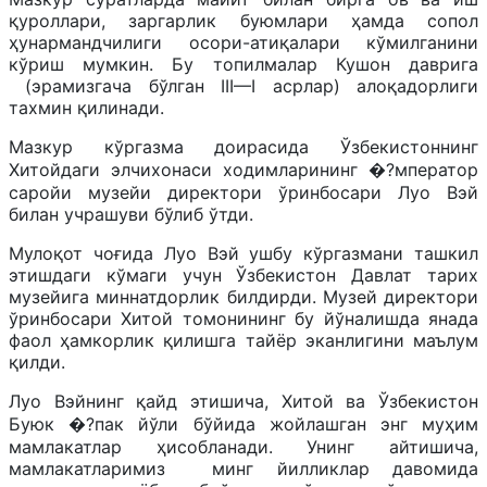
қуроллари, заргарлик буюмлари ҳамда сопол
ҳунармандчилиги осори-атиқалари кўмилганини
кўриш мумкин. Бу топилмалар Кушон даврига
(эрамизгача бўлган III—I асрлар) алоқадорлиги
тахмин қилинади.
Мазкур кўргазма доирасида Ўзбекистоннинг
Хитойдаги элчихонаси ходимларининг �?мператор
саройи музейи директори ўринбосари Луо Вэй
билан учрашуви бўлиб ўтди.
Мулоқот чоғида Луо Вэй ушбу кўргазмани ташкил
этишдаги кўмаги учун Ўзбекистон Давлат тарих
музейига миннатдорлик билдирди. Музей директори
ўринбосари Хитой томонининг бу йўналишда янада
фаол ҳамкорлик қилишга тайёр эканлигини маълум
қилди.
Луо Вэйнинг қайд этишича, Хитой ва Ўзбекистон
Буюк �?пак йўли бўйида жойлашган энг муҳим
мамлакатлар ҳисобланади. Унинг айтишича,
мамлакатларимиз минг йилликлар давомида