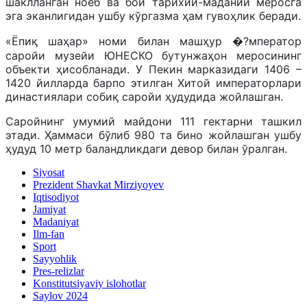
шаклланган ноёб ва бой тарихий-маданий меросга
эга эканлигидан ушбу кўргазма ҳам гувоҳлик беради.
«Ёпиқ шаҳар» номи билан машҳур �?мператор
саройи музейи ЮНЕСКО бутунжаҳон меросининг
объекти ҳисобланади. У Пекин марказидаги 1406 –
1420 йилларда барпо этилган Хитой императорлари
династиялари собиқ саройи ҳудудида жойлашган.
Саройнинг умумий майдони 111 гектарни ташкил
этади. Ҳаммаси бўлиб 980 та бино жойлашган ушбу
ҳудуд 10 метр баландликдаги девор билан ўралган.
Siyosat
Prezident Shavkat Mirziyoyev
Iqtisodiyot
Jamiyat
Madaniyat
Ilm-fan
Sport
Sayyohlik
Pres-relizlar
Konstitutsiyaviy islohotlar
Saylov 2024