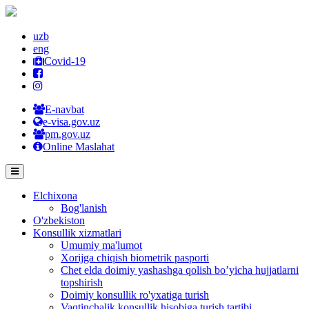
uzb
eng
Covid-19
E-navbat
e-visa.gov.uz
pm.gov.uz
Online Maslahat
Elchixona
Bog'lanish
O'zbekiston
Konsullik xizmatlari
Umumiy ma'lumot
Xorijga chiqish biometrik pasporti
Chet elda doimiy yashashga qolish bo’yicha hujjatlarni
topshirish
Doimiy konsullik ro'yxatiga turish
Vaqtinchalik konsullik hisobiga turish tartibi