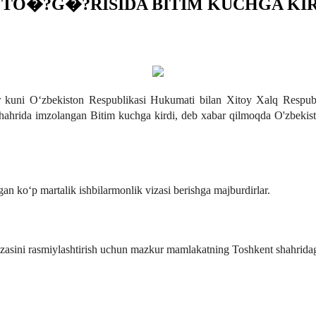
 TO�?G�?RISIDA BITIM KUCHGA KI
 kuni O‘zbekiston Respublikasi Hukumati bilan Xitoy Xalq Respublik
n shahrida imzolangan Bitim kuchga kirdi, deb xabar qilmoqda O'zbekis
an ko‘p martalik ishbilarmonlik vizasi berishga majburdirlar.
zasini rasmiylashtirish uchun mazkur mamlakatning Toshkent shahridagi 