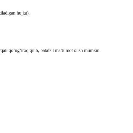
iladigan hujjat).
li qo‘ng‘iroq qilib, batafsil ma’lumot olish mumkin.