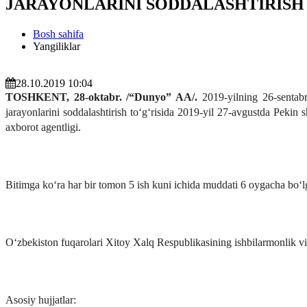
JARAYONLARINI SODDALASHTIRISH
Bosh sahifa
Yangiliklar
28.10.2019 10:04
TOSHKENT,
28
-oktabr. /“Dunyo” AA/.
2019-yilning 26-sentabr
jarayonlarini soddalashtirish to‘g‘risida 2019-yil 27-avgustda Peki
axborot agentligi.
Bitimga ko‘ra har bir tomon 5 ish kuni ichida muddati 6 oygacha bo‘lg
O‘zbekiston fuqarolari Xitoy Xalq Respublikasining ishbilarmonlik vi
Asosiy hujjatlar: