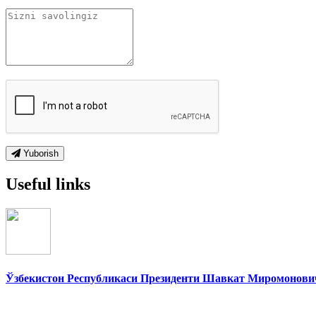
Yuborish
Useful links
Ўзбекистон Республикаси Президенти Шавкат Миромонович