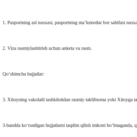
1. Pasportning asl nusxasi, pasportning ma’lumotlar bor sahifasi nusxa
2. Viza rasmiylashtirish uchun anketa va rasm.
Qo‘shimcha hujjatlar:
3. Xitoyning vakolatli tashkilotidan rasmiy taklifnoma yoki Xitoyga t
3-bandda ko‘rsatilgan hujjatlarni taqdim qilish imkoni bo‘lmaganda, qu