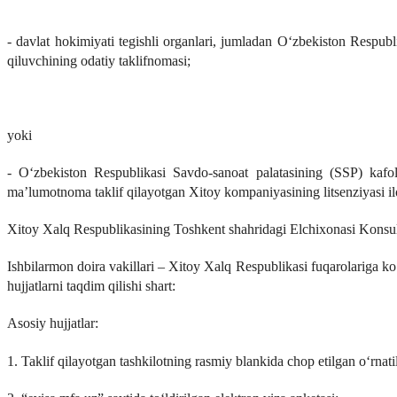
- davlat hokimiyati tegishli organlari, jumladan O‘zbekiston Respubli
qiluvchining odatiy taklifnomasi;
yoki
- O‘zbekiston Respublikasi Savdo-sanoat palatasining (SSP) kafol
ma’lumotnoma taklif qilayotgan Xitoy kompaniyasining litsenziyasi il
Xitoy Xalq Respublikasining Toshkent shahridagi Elchixonasi Konsull
Ishbilarmon doira vakillari – Xitoy Xalq Respublikasi fuqarolariga ko
hujjatlarni taqdim qilishi shart:
Asosiy hujjatlar:
1. Taklif qilayotgan tashkilotning rasmiy blankida chop etilgan o‘rnatil