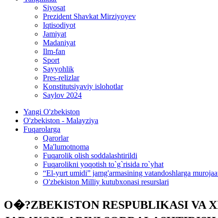
Siyosat
Prezident Shavkat Mirziyoyev
Iqtisodiyot
Jamiyat
Madaniyat
Ilm-fan
Sport
Sayyohlik
Pres-relizlar
Konstitutsiyaviy islohotlar
Saylov 2024
Yangi O'zbekiston
O'zbekiston - Malayziya
Fuqarolarga
Qarorlar
Ma'lumotnoma
Fuqarolik olish soddalashtirildi
Fuqarolikni yoqotish to`g`risida ro`yhat
“El-yurt umidi” jamg'armasining vatandoshlarga murojaa
O'zbekiston Milliy kutubxonasi resurslari
O�?ZBEKISTON RESPUBLIKASI VA X