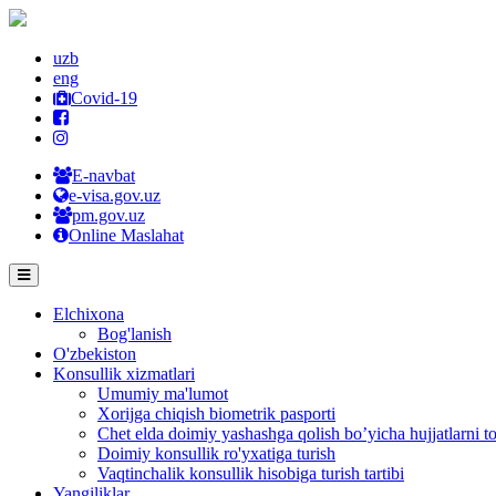
uzb
eng
Covid-19
E-navbat
e-visa.gov.uz
pm.gov.uz
Online Maslahat
Elchixona
Bog'lanish
O'zbekiston
Konsullik xizmatlari
Umumiy ma'lumot
Xorijga chiqish biometrik pasporti
Chet elda doimiy yashashga qolish bo’yicha hujjatlarni to
Doimiy konsullik ro'yxatiga turish
Vaqtinchalik konsullik hisobiga turish tartibi
Yangiliklar