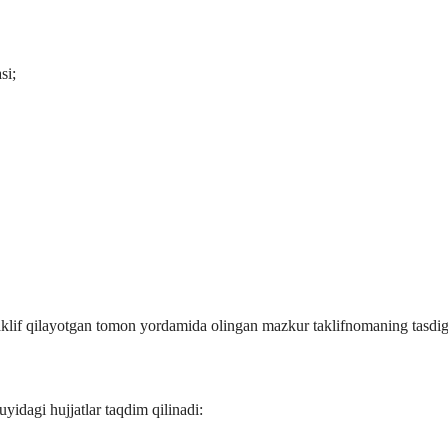
si;
aklif qilayotgan tomon yordamida olingan mazkur taklifnomaning tasdig’i
yidagi hujjatlar taqdim qilinadi: