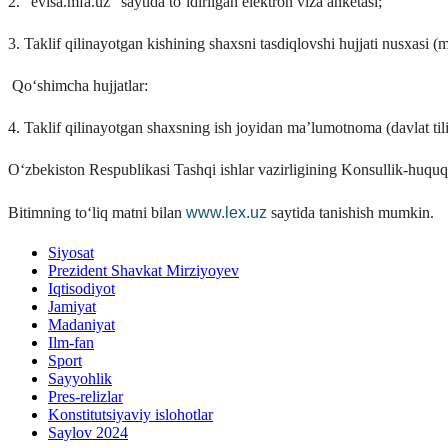
2. “evisa.mfa.uz” saytida to‘ldirilgan elektron viza anketasi;
3. Taklif qilinayotgan kishining shaxsni tasdiqlovshi hujjati nusxasi (m
Qo‘shimcha hujjatlar:
4. Taklif qilinayotgan shaxsning ish joyidan ma’lumotnoma (davlat tili y
O‘zbekiston Respublikasi Tashqi ishlar vazirligining Konsullik-huqu
www.lex.uz
Bitimning to‘liq matni bilan
saytida tanishish mumkin.
Siyosat
Prezident Shavkat Mirziyoyev
Iqtisodiyot
Jamiyat
Madaniyat
Ilm-fan
Sport
Sayyohlik
Pres-relizlar
Konstitutsiyaviy islohotlar
Saylov 2024