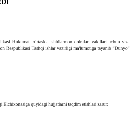
RDI
asi Hukumati o‘rtasida ishbilarmon doiralari vakillari uchun viza
ton Respublikasi Tashqi ishlar vazirligi ma'lumotiga tayanib “Dunyo”
Elchixonasiga quyidagi hujjatlarni taqdim etishlari zarur: