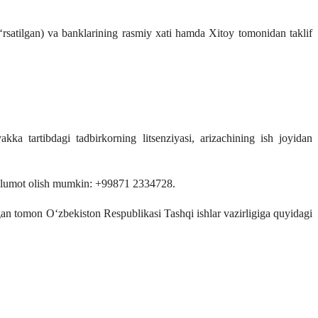
‘rsatilgan) va banklarining rasmiy xati hamda Xitoy tomonidan taklif
a tartibdagi tadbirkorning litsenziyasi, arizachining ish joyidan
ma’lumot olish mumkin: +99871 2334728.
tgan tomon O‘zbekiston Respublikasi Tashqi ishlar vazirligiga quyidagi