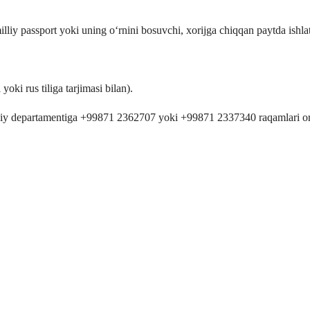
illiy passport yoki uning o‘rnini bosuvchi, xorijga chiqqan paytda ishlat
oki rus tiliga tarjimasi bilan).
qiy departamentiga +99871 2362707 yoki +99871 2337340 raqamlari orqa