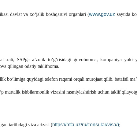
www.gov.uz
kasi davlat va xo‘jalik boshqaruvi organlari (
saytida ko
at xati, SSPga a’zolik to‘g‘risidagi guvohnoma, kompaniya yoki yakk
ova qilingan odatiy taklifnoma.
ik bo‘limiga quyidagi telefon raqami orqali murojaat qilib, batafsil 
‘p martalik ishbilarmonlik vizasini rasmiylashtirish uchun taklif qilayo
https://mfa.uz/ru/consular/visa/)
gan tartibdagi viza arizasi (
;