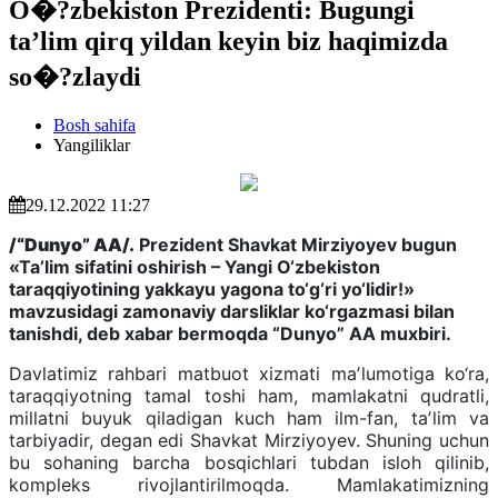
O�?zbekiston Prezidenti: Bugungi
taʼlim qirq yildan keyin biz haqimizda
so�?zlaydi
Bosh sahifa
Yangiliklar
29.12.2022 11:27
/“Dunyo” AA/.
Prezident Shavkat Mirziyoyev bugun
«Taʼlim sifatini oshirish – Yangi O‘zbekiston
taraqqiyotining yakkayu yagona to‘g‘ri yo‘lidir!»
mavzusidagi zamonaviy darsliklar ko‘rgazmasi bilan
tanishdi, deb xabar bermoqda “Dunyo” AA muxbiri.
Davlatimiz rahbari matbuot xizmati maʼlumotiga ko‘ra,
taraqqiyotning tamal toshi ham, mamlakatni qudratli,
millatni buyuk qiladigan kuch ham ilm-fan, taʼlim va
tarbiyadir, degan edi Shavkat Mirziyoyev. Shuning uchun
bu sohaning barcha bosqichlari tubdan isloh qilinib,
kompleks rivojlantirilmoqda. Mamlakatimizning