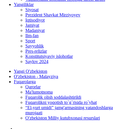
Yangiliklar
Siyosat
Prezident Shavkat Mirziyoyev
Iqtisodiyot
Jamiyat
Madaniyat
Ilm-fan
Sport
Sayyohlik
Pres-relizlar
Konstitutsiyaviy islohotlar
Saylov 2024
Yangi O'zbekiston
O'zbekiston - Malayziya
Fuqarolarga
Qarorlar
Ma'lumotnoma
Fuqarolik olish soddalashtirildi
Fuqarolikni yoqotish to`g`risida ro`yhat
“El-yurt umidi” jamg'armasining vatandoshlarga
murojaati
O'zbekiston Milliy kutubxonasi resurslari