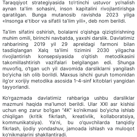
Taraqqiyot strategiyasida to‘rtinchi ustuvor yo‘nalish
aynan taʼlim sohasini, inson kapitalini rivojlantirishga
qaratilgan. Bunga mutanosib ravishda 2023 yilga
«Insonga eʼtibor va sifatli taʼlim yili», deb nom berildi.
Taʼlim sifatini oshirish, bolalarni o‘qishga qiziqtirishning
muhim omili, birinchi navbatda, yaxshi darslik. Davlatimiz
rahbarining 2019 yil 29 apreldagi farmoni bilan
tasdiqlangan Xalq taʼlimi tizimini 2030 yilgacha
rivojlantirish konsepsiyasida o‘qitish metodikasini
takomillashtirish vazifalari belgilangan edi. Shunga
muvofiq, o‘tgan uch yil davomida darsliklarni yangilash
bo‘yicha ish olib borildi. Maxsus ishchi guruh tomonidan
ilg‘or xorijiy metodika asosida 1-4-sinf kitoblari yangidan
tayyorlandi.
Ko‘rgazmada davlatimiz rahbariga ushbu darsliklar
mazmuni haqida maʼlumot berildi. Ular XXI asr kishisi
uchun eng zarur bo‘lgan “4K” ko‘nikmasi bo‘yicha ishlab
chiqilgan (kritik fikrlash, kreativlik, kollaboratsiya,
kommunikatsiya). Yaʼni, bu o‘quvchilarda tanqidiy
fikrlash, ijodiy yondashuv, jamoada ishlash va muloqot
ko‘nikmalarini shakllantiradi.