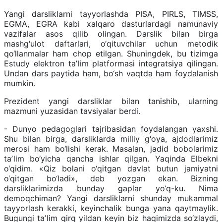
Yangi darsliklarni tayyorlashda PISA, PIRLS, TIMSS,
EGMA, EGRA kabi xalqaro dasturlardagi namunaviy
vazifalar asos qilib olingan. Darslik bilan birga
mashg‘ulot daftarlari, o‘qituvchilar uchun metodik
qo‘llanmalar ham chop etilgan. Shuningdek, bu tizimga
Estudy elektron taʼlim platformasi integratsiya qilingan.
Undan dars paytida ham, bo‘sh vaqtda ham foydalanish
mumkin.
Prezident yangi darsliklar bilan tanishib, ularning
mazmuni yuzasidan tavsiyalar berdi.
- Dunyo pedagoglari tajribasidan foydalangan yaxshi.
Shu bilan birga, darsliklarda milliy g‘oya, ajdodlarimiz
merosi ham bo‘lishi kerak. Masalan, jadid bobolarimiz
taʼlim bo‘yicha qancha ishlar qilgan. Yaqinda Elbekni
o‘qidim. «Qiz bolani o‘qitgan davlat butun jamiyatni
o‘qitgan bo‘ladi», deb yozgan ekan. Bizning
darsliklarimizda bunday gaplar yo‘q-ku. Nima
demoqchiman? Yangi darsliklarni shunday mukammal
tayyorlash kerakki, keyinchalik bunga yana qaytmaylik.
Bugungi taʼlim qirq yildan keyin biz haqimizda so‘zlaydi,