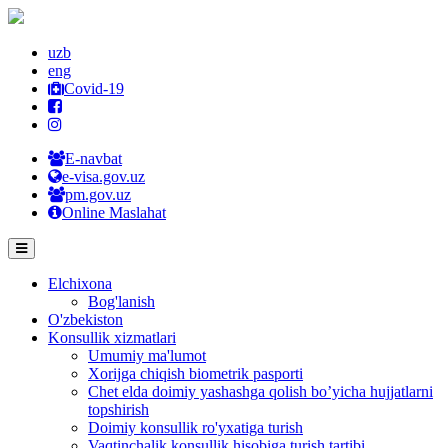
uzb
eng
Covid-19
E-navbat
e-visa.gov.uz
pm.gov.uz
Online Maslahat
Elchixona
Bog'lanish
O'zbekiston
Konsullik xizmatlari
Umumiy ma'lumot
Xorijga chiqish biometrik pasporti
Chet elda doimiy yashashga qolish bo’yicha hujjatlarni
topshirish
Doimiy konsullik ro'yxatiga turish
Vaqtinchalik konsullik hisobiga turish tartibi