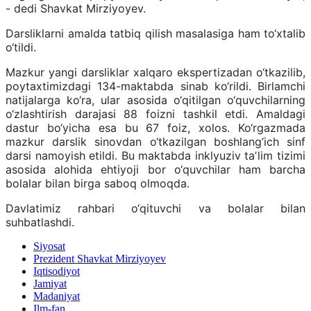
- dedi Shavkat Mirziyoyev.
Darsliklarni amalda tatbiq qilish masalasiga ham to‘xtalib
o‘tildi.
Mazkur yangi darsliklar xalqaro ekspertizadan o‘tkazilib,
poytaxtimizdagi 134-maktabda sinab ko‘rildi. Birlamchi
natijalarga ko‘ra, ular asosida o‘qitilgan o‘quvchilarning
o‘zlashtirish darajasi 88 foizni tashkil etdi. Amaldagi
dastur bo‘yicha esa bu 67 foiz, xolos. Ko‘rgazmada
mazkur darslik sinovdan o‘tkazilgan boshlang‘ich sinf
darsi namoyish etildi. Bu maktabda inklyuziv taʼlim tizimi
asosida alohida ehtiyoji bor o‘quvchilar ham barcha
bolalar bilan birga saboq olmoqda.
Davlatimiz rahbari o‘qituvchi va bolalar bilan
suhbatlashdi.
Siyosat
Prezident Shavkat Mirziyoyev
Iqtisodiyot
Jamiyat
Madaniyat
Ilm-fan