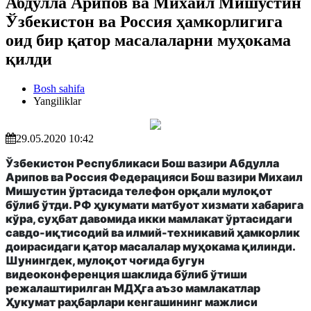
Абдулла Арипов ва Михаил Мишустин
Ўзбекистон ва Россия ҳамкорлигига
оид бир қатор масалаларни муҳокама
қилди
Bosh sahifa
Yangiliklar
29.05.2020 10:42
Ўзбекистон Республикаси Бош вазири Абдулла
Арипов ва Россия Федерацияси Бош вазири Михаил
Мишустин ўртасида телефон орқали мулоқот
бўлиб ўтди. РФ ҳукумати матбуот хизмати хабарига
кўра, суҳбат давомида икки мамлакат ўртасидаги
савдо-иқтисодий ва илмий-техникавий ҳамкорлик
доирасидаги қатор масалалар муҳокама қилинди.
Шунингдек, мулоқот чоғида бугун
видеоконференция шаклида бўлиб ўтиши
режалаштирилган МДҲга аъзо мамлакатлар
Ҳукумат раҳбарлари кенгашининг мажлиси