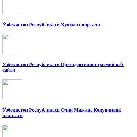
Ўзбекистон Республикаси Ҳукумат портали
Ўзбекистон Республикаси Президентининг расмий веб-
сайти
Ўзбекистон Республикаси Олий Мажлис Конунчилик
палатаси