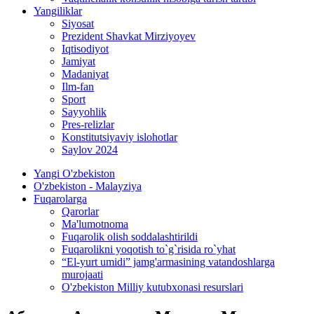
Yangiliklar
Siyosat
Prezident Shavkat Mirziyoyev
Iqtisodiyot
Jamiyat
Madaniyat
Ilm-fan
Sport
Sayyohlik
Pres-relizlar
Konstitutsiyaviy islohotlar
Saylov 2024
Yangi O'zbekiston
O'zbekiston - Malayziya
Fuqarolarga
Qarorlar
Ma'lumotnoma
Fuqarolik olish soddalashtirildi
Fuqarolikni yoqotish to`g`risida ro`yhat
“El-yurt umidi” jamg'armasining vatandoshlarga
murojaati
O'zbekiston Milliy kutubxonasi resurslari