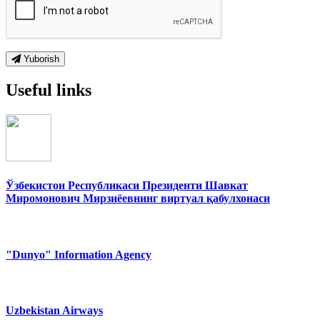
Yuborish
Useful links
Ўзбекистон Республикаси Президенти Шавкат
Миромонович Мирзиёевнинг виртуал қабулхонаси
"Dunyo" Information Agency
Uzbekistan Airways