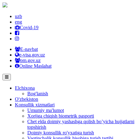
uzb
eng
Covid-19
E-navbat
e-visa.gov.uz
pm.gov.uz
Online Maslahat
Elchixona
Bog'lanish
O'zbekiston
Konsullik xizmatlari
Umumiy ma'lumot
Xorijga chiqish biometrik pasporti
Chet elda doimiy yashashga qolish bo’yicha hujjatlarni
topshirish
Doimiy konsullik ro'yxatiga turish
Vaqtinchalik konsullik hisobiga turish tartibi