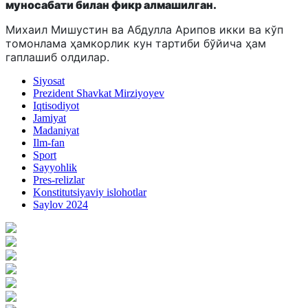
муносабати билан фикр алмашилган.
Михаил Мишустин ва Абдулла Арипов икки ва кўп
томонлама ҳамкорлик кун тартиби бўйича ҳам
гаплашиб олдилар.
Siyosat
Prezident Shavkat Mirziyoyev
Iqtisodiyot
Jamiyat
Madaniyat
Ilm-fan
Sport
Sayyohlik
Pres-relizlar
Konstitutsiyaviy islohotlar
Saylov 2024