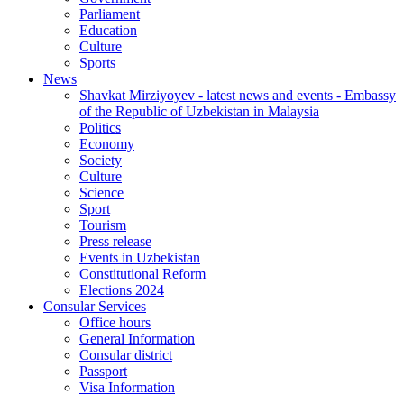
Parliament
Education
Culture
Sports
News
Shavkat Mirziyoyev - latest news and events - Embassy
of the Republic of Uzbekistan in Malaysia
Politics
Economy
Society
Culture
Science
Sport
Tourism
Press release
Events in Uzbekistan
Constitutional Reform
Elections 2024
Consular Services
Office hours
General Information
Consular district
Passport
Visa Information