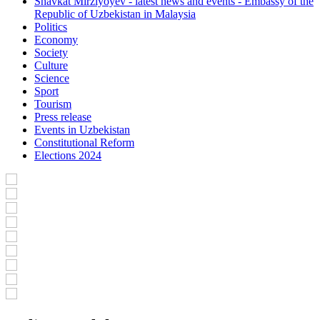
Shavkat Mirziyoyev - latest news and events - Embassy of the
Republic of Uzbekistan in Malaysia
Politics
Economy
Society
Culture
Science
Sport
Tourism
Press release
Events in Uzbekistan
Constitutional Reform
Elections 2024