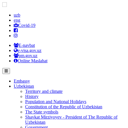
uzb
eng
Covid-19
E-navbat
e-visa.gov.uz
pm.gov.uz
Online Maslahat
Embassy
Uzbekistan
Territory and climate
History
Population and National Holidays
Constitution of the Republic of Uzbekistan
The State symbols
Shavkat Mirziyoyev - President of The Republic of
Uzbekistan
Government