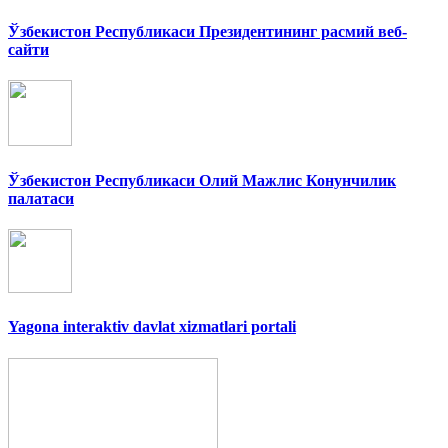
Ўзбекистон Республикаси Президентининг расмий веб-
сайти
Ўзбекистон Республикаси Олий Мажлис Конунчилик
палатаси
Yagona interaktiv davlat xizmatlari portali