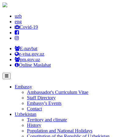
uzb
eng
Covid-19
E-navbat
e-visa.gov.uz
pm.gov.uz
Online Maslahat
Embassy
Ambassador's Curriculum Vitae
Staff Directory
Embassy's Events
Contact
Uzbekistan
Territory and climate
History
Population and National Holidays
Constitution of the Republic of Uzbekistan