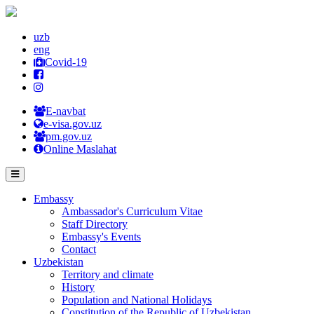
uzb
eng
Covid-19
E-navbat
e-visa.gov.uz
pm.gov.uz
Online Maslahat
Embassy
Ambassador's Curriculum Vitae
Staff Directory
Embassy's Events
Contact
Uzbekistan
Territory and climate
History
Population and National Holidays
Constitution of the Republic of Uzbekistan