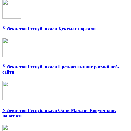
Ўзбекистон Республикаси Ҳукумат портали
Ўзбекистон Республикаси Президентининг расмий веб-
сайти
Ўзбекистон Республикаси Олий Мажлис Конунчилик
палатаси