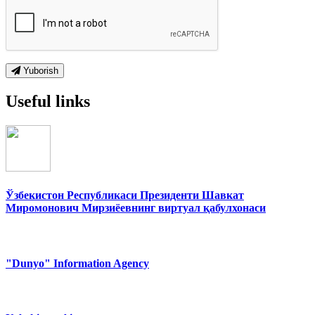
Yuborish
Useful links
Ўзбекистон Республикаси Президенти Шавкат
Миромонович Мирзиёевнинг виртуал қабулхонаси
"Dunyo" Information Agency