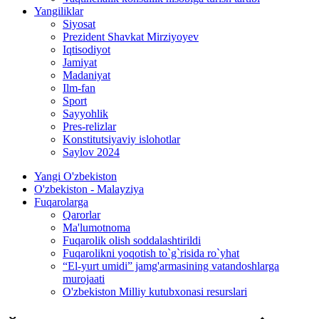
Yangiliklar
Siyosat
Prezident Shavkat Mirziyoyev
Iqtisodiyot
Jamiyat
Madaniyat
Ilm-fan
Sport
Sayyohlik
Pres-relizlar
Konstitutsiyaviy islohotlar
Saylov 2024
Yangi O'zbekiston
O'zbekiston - Malayziya
Fuqarolarga
Qarorlar
Ma'lumotnoma
Fuqarolik olish soddalashtirildi
Fuqarolikni yoqotish to`g`risida ro`yhat
“El-yurt umidi” jamg'armasining vatandoshlarga
murojaati
O'zbekiston Milliy kutubxonasi resurslari