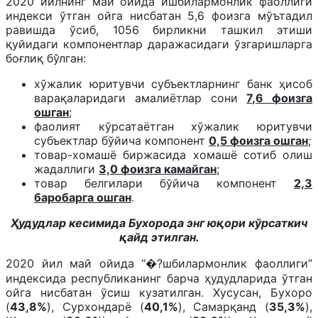
2020 йилнинг май ойида ишбилармонлик фаоллиги
индекси ўтган ойга нисбатан 5,6 фоизга мўътадил
равишда ўсиб, 1056 бирликни ташкил этиши
қуйидаги компонентлар даражасидаги ўзгаришларга
боғлиқ бўлган:
хўжалик юритувчи субъектларнинг банк ҳисоб
варақаларидаги амалиётлар сони
7,6 фоизга
ошган
;
фаолият кўрсатаётган хўжалик юритувчи
субъектлар бўйича компонент
0,5 фоизга ошган
;
товар-хомашё биржасида хомашё сотиб олиш
жадаллиги
3,0 фоизга камайган
;
товар белгилари бўйича компонент
2,3
баробарга ошган
.
Ҳудудлар кесимида Бухорода энг юқори кўрсаткич
қайд этилган.
2020 йил май ойида “�?шбилармонлик фаоллиги”
индексида республиканинг барча ҳудудларида ўтган
ойга нисбатан ўсиш кузатилган. Хусусан, Бухоро
(
43,8%
), Сурхондарё (
40,1%
), Самарқанд (
35,3%
),