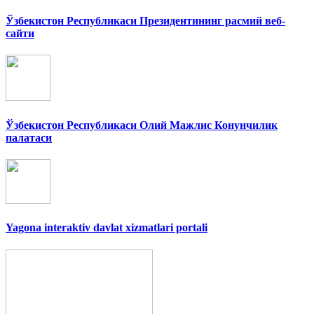
Ўзбекистон Республикаси Президентининг расмий веб-
сайти
Ўзбекистон Республикаси Олий Мажлис Конунчилик
палатаси
Yagona interaktiv davlat xizmatlari portali