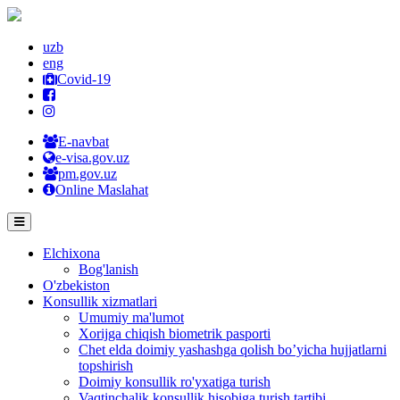
uzb
eng
Covid-19
E-navbat
e-visa.gov.uz
pm.gov.uz
Online Maslahat
Elchixona
Bog'lanish
O'zbekiston
Konsullik xizmatlari
Umumiy ma'lumot
Xorijga chiqish biometrik pasporti
Chet elda doimiy yashashga qolish bo’yicha hujjatlarni
topshirish
Doimiy konsullik ro'yxatiga turish
Vaqtinchalik konsullik hisobiga turish tartibi