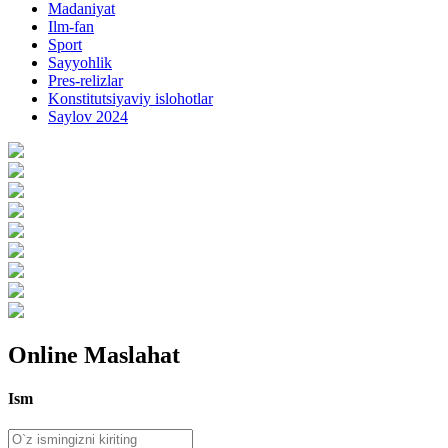
Madaniyat
Ilm-fan
Sport
Sayyohlik
Pres-relizlar
Konstitutsiyaviy islohotlar
Saylov 2024
Online Maslahat
Ism