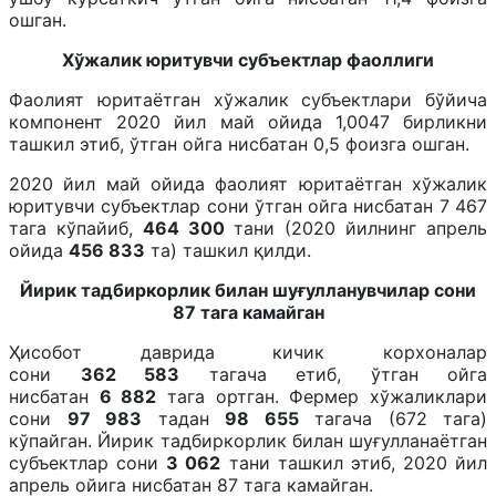
ошган.
Хўжалик юритувчи субъeктлар фаоллиги
Фаолият юритаётган хўжалик субъектлари бўйича
компонент 2020 йил май ойида 1,0047 бирликни
ташкил этиб, ўтган ойга нисбатан 0,5 фоизга ошган.
2020 йил май ойида фаолият юритаётган хўжалик
юритувчи субъектлар сони ўтган ойга нисбатан 7 467
тага кўпайиб,
464 300
тани (2020 йилнинг апрель
ойида
456 833
та) ташкил қилди.
Йирик тадбиркорлик билан шуғулланувчилар сони
87 тага камайган
Ҳисобот даврида кичик корхоналар
сони
362 583
тагача етиб, ўтган ойга
нисбатан
6 882
тага ортган. Фермер хўжаликлари
сони
97 983
тадан
98 655
тагача (672 тага)
кўпайган. Йирик тадбиркорлик билан шуғулланаётган
субъектлар сони
3 062
тани ташкил этиб, 2020 йил
апрель ойига нисбатан 87 тага камайган.