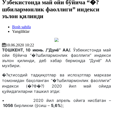
Ўзбекистонда май ойи бўйича “�?
шбилармонлик фаоллиги” индекси
эълон қилинди
Bosh sahifa
Yangiliklar
10.06.2020 10:22
ТОШКЕНТ, 10 июнь. /“Дунё” АА/.
Ўзбекистонда май
ойи бўйича “�?шбилармонлик фаоллиги” индекси
эълон қилинди, деб хабар бермоқда “Дунё” АА
мухбири.
�?қтисодий тадқиқотлар ва ислоҳотлар маркази
томонидан баҳоланган “�?шбилармонлик фаоллиги”
индекси (�?Ф�?) 2020 йил май ойида
қуйидагиларни ташкил этди:
• 2020 йил апрель ойига нисбатан –
1056
бирликни (ўсиш –
5,6%
);