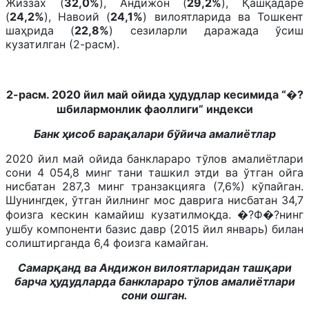
Жиззах (
32,0%
), Андижон (
29,2%
), Қашқадарё
(
24,2%
), Навоий (
24,1%
) вилоятларида ва Тошкент
шаҳрида (
22,8%
) сезиларли даражада ўсиш
кузатилган (2-расм).
2-расм. 2020 йил май ойида ҳудудлар кесимида “�?
шбилармонлик фаоллиги” индекси
Банк ҳисоб варақалари бўйича амалиётлар
2020 йил май ойида банклараро тўлов амалиётлари
сони 4 054,8 минг тани ташкил этди ва ўтган ойга
нисбатан 287,3 минг транзакцияга (7,6%) кўпайган.
Шунингдек, ўтган йилнинг мос даврига нисбатан 34,7
фоизга кескин камайиш кузатилмоқда. �?Ф�?нинг
ушбу компоненти базис давр (2015 йил январь) билан
солиштирганда 6,4 фоизга камайган.
Самарқанд ва Андижон вилоятларидан ташқари
барча ҳудудларда банклараро тўлов амалиётлари
сони ошган.