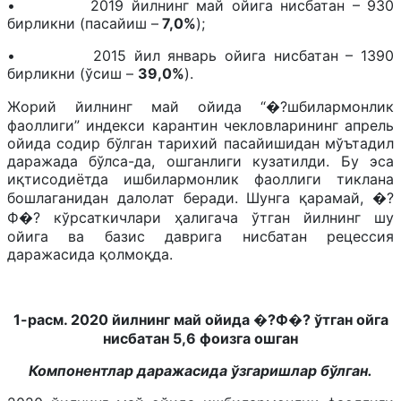
• 2019 йилнинг май ойига нисбатан – 930
бирликни (пасайиш –
7,0%
);
• 2015 йил январь ойига нисбатан – 1390
бирликни (ўсиш –
39,0%
).
Жорий йилнинг май ойида “�?шбилармонлик
фаоллиги” индекси карантин чекловларининг апрель
ойида содир бўлган тарихий пасайишидан мўътадил
даражада бўлса-да, ошганлиги кузатилди. Бу эса
иқтисодиётда ишбилармонлик фаоллиги тиклана
бошлаганидан далолат беради. Шунга қарамай, �?
Ф�? кўрсаткичлари ҳалигача ўтган йилнинг шу
ойига ва базис даврига нисбатан рецессия
даражасида қолмоқда.
1-расм. 2020 йилнинг май ойида �?Ф�? ўтган ойга
нисбатан 5,6 фоизга ошган
Компонентлар даражасида ўзгаришлар бўлган.