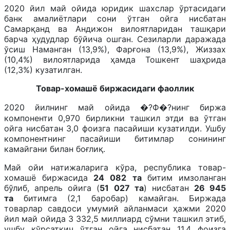
2020 йил май ойида юридик шахслар ўртасидаги
банк амалиётлари сони ўтган ойга нисбатан
Самарқанд ва Андижон вилоятларидан ташқари
барча ҳудудлар бўйича ошган. Сезиларли даражада
ўсиш Наманган (13,9%), Фарғона (13,9%), Жиззах
(10,4%) вилоятларида ҳамда Тошкент шаҳрида
(12,3%) кузатилган.
Товар-хомашё биржасидаги фаоллик
2020 йилнинг май ойида �?Ф�?нинг биржа
компоненти 0,970 бирликни ташкил этди ва ўтган
ойга нисбатан 3,0 фоизга пасайиши кузатилди. Ушбу
компонентнинг пасайиши битимлар сонининг
камайгани билан боғлиқ.
Май ойи натижаларига кўра, республика товар-
хомашё биржасида
24 082
та
битим имзоланган
бўлиб, апрель ойига (
51 027 та
) нисбатан
26 945
та
битимга (2,1 баробар) камайган. Биржада
товарлар савдоси умумий айланмаси ҳажми 2020
йил май ойида 3 332,5 миллиард сўмни ташкил этиб,
ушбу кўрсаткич ўтган ойга нисбатан 11,4 фоизга