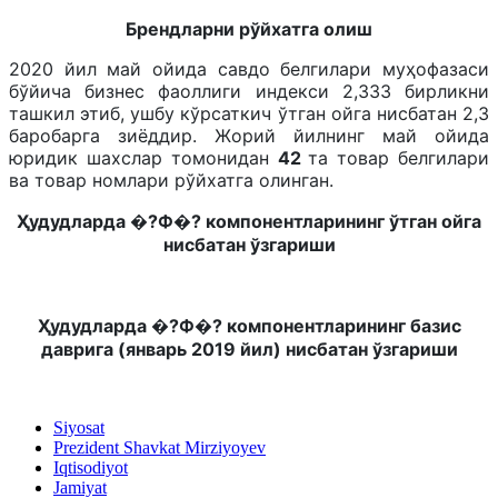
Брeндларни рўйхатга олиш
2020 йил май ойида савдо белгилари муҳофазаси
бўйича бизнес фаоллиги индекси 2,333 бирликни
ташкил этиб, ушбу кўрсаткич ўтган ойга нисбатан 2,3
баробарга зиёддир. Жорий йилнинг май ойида
юридик шахслар томонидан
42
та товар белгилари
ва товар номлари рўйхатга олинган.
Ҳудудларда �?Ф�? компонентларининг ўтган ойга
нисбатан ўзгариши
Ҳудудларда �?Ф�? компонентларининг базис
даврига (январь 2019 йил) нисбатан ўзгариши
Siyosat
Prezident Shavkat Mirziyoyev
Iqtisodiyot
Jamiyat