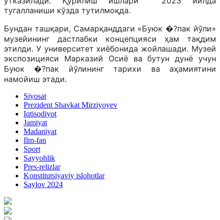
ўтказилади. Қурилиш ишлари 2023 йилда
тугалланиши кўзда тутилмоқда.
Бундан ташқари, Самарқанддаги «Буюк �?пак йўли»
музейининг дастлабки концепцияси ҳам тақдим
этилди. У университет хиёбонида жойлашади. Музей
экспозицияси Марказий Осиё ва бутун дунё учун
Буюк �?пак йўлининг тарихи ва аҳамиятини
намойиш этади.
Siyosat
Prezident Shavkat Mirziyoyev
Iqtisodiyot
Jamiyat
Madaniyat
Ilm-fan
Sport
Sayyohlik
Pres-relizlar
Konstitutsiyaviy islohotlar
Saylov 2024