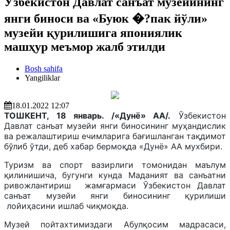
Ўзбекистон Давлат санъат музейининг
янги биноси ва «Буюк �?пак йўли»
музейи қурилишига япониялик
машҳур меъмор жалб этилди
Bosh sahifa
Yangiliklar
18.01.2022 12:07
ТОШКЕНТ, 18 январь. /«Дунё» АА/.
Ўзбекистон
Давлат санъат музейи янги биносининг муҳандислик
ва режалаштириш ечимларига бағишланган тақдимот
бўлиб ўтди, деб хабар бермоқда «Дунё» АА мухбири.
Туризм ва спорт вазирлиги томонидан маълум
қилинишича, бугунги кунда Маданият ва санъатни
ривожлантириш жамғармаси Ўзбекистон Давлат
санъат музейи янги биносининг қурилиши
лойиҳасини ишлаб чиқмоқда.
Музей пойтахтимиздаги Абулқосим мадрасаси,