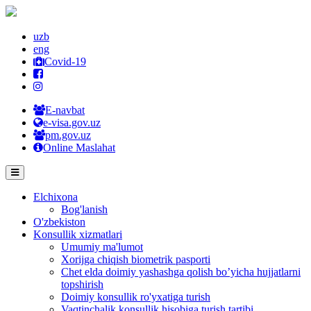
uzb
eng
Covid-19
E-navbat
e-visa.gov.uz
pm.gov.uz
Online Maslahat
Elchixona
Bog'lanish
O'zbekiston
Konsullik xizmatlari
Umumiy ma'lumot
Xorijga chiqish biometrik pasporti
Chet elda doimiy yashashga qolish bo’yicha hujjatlarni
topshirish
Doimiy konsullik ro'yxatiga turish
Vaqtinchalik konsullik hisobiga turish tartibi