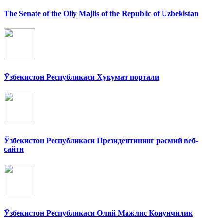
The Senate of the Oliy Majlis of the Republic of Uzbekistan
Ўзбекистон Республикаси Ҳукумат портали
Ўзбекистон Республикаси Президентининг расмий веб-
сайти
Ўзбекистон Республикаси Олий Мажлис Конунчилик