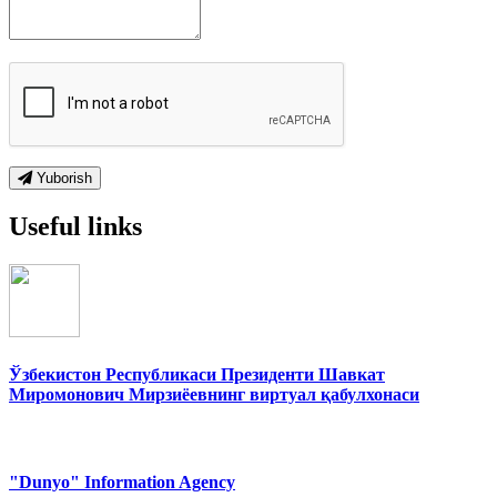
Yuborish
Useful links
Ўзбекистон Республикаси Президенти Шавкат
Миромонович Мирзиёевнинг виртуал қабулхонаси
"Dunyo" Information Agency