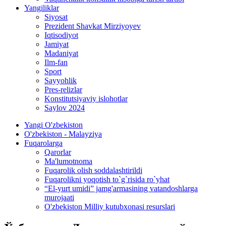
Yangiliklar
Siyosat
Prezident Shavkat Mirziyoyev
Iqtisodiyot
Jamiyat
Madaniyat
Ilm-fan
Sport
Sayyohlik
Pres-relizlar
Konstitutsiyaviy islohotlar
Saylov 2024
Yangi O'zbekiston
O'zbekiston - Malayziya
Fuqarolarga
Qarorlar
Ma'lumotnoma
Fuqarolik olish soddalashtirildi
Fuqarolikni yoqotish to`g`risida ro`yhat
“El-yurt umidi” jamg'armasining vatandoshlarga
murojaati
O'zbekiston Milliy kutubxonasi resurslari