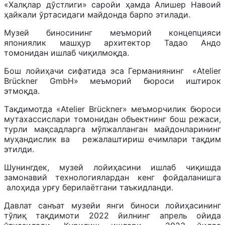
«Халқлар дўстлиги» саройи ҳамда Алишер Навоий
ҳайкали ўртасидаги майдонда барпо этилади.
Mузей биносининг меъморий концепцияси
япониялик машҳур архитектор Taдао Андо
томонидан ишлаб чиқилмоқда.
Бош лойиҳачи сифатида эса Германиянинг «Atelier
Brückner GmbH» меъморий бюроси иштирок
этмоқда.
Tақдимотда «Atelier Brückner» меъморчилик бюроси
мутахассислари томонидан объектнинг бош режаси,
турли мақсадларга мўлжалланган майдонларининг
муҳандислик ва режалаштириш ечимлари тақдим
этилди.
Шунингдек, музей лойиҳасини ишлаб чиқишда
замонавий технологиялардан кенг фойдаланишга
алоҳида урғу берилаётгани таъкидланди.
Давлат санъат музейи янги биноси лойиҳасининг
тўлиқ тақдимоти 2022 йилнинг апрель ойида