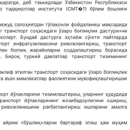
қаратди, деб таъкидлади Ўзбекистон Республикаси
ро тадқиқотлар институти (СМТ�?) бўлим бошлиғи
авжуд салоҳиятдан тўлақонли фойдаланиш мақсадида
г транспорт соҳасидаги ўзаро боғлиқлик дастури»ни
сперт. Бундай дастурга эҳтиёж сўнгги пайтларда
порт инфратузилмасини ривожлантириш, транспорт
лан боғлиқ жараёнларни соддалаштириш борасида
. Бироқ туркий давлатлар транспорт тизимининг
клиф этилган транспорт соҳасидаги ўзаро боғлиқлик
га аъзо мамлакатлар фаолиятини мувофиқлаштиришни
порт йўлакларини тизимлаштириш, уларнинг ҳудудида
ранспорт йўлакларининг жозибадорлигини ошириш,
 ривожланишини рағбатлантириш ишларини амалга
и айрим «бўшлиқ»ларни бартараф этиш ҳам муҳим