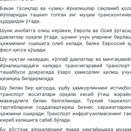
Баъзи тўсиқлар ва «узиқ» йўналишлар сақланиб қола
йўлларидан ташкил топган энг муҳим трансконтине
ҳудудидан ўтади.
Шуни инобатга олиш керакки, Европа ва Осиё ўртаси
давлатлар орқали ўтади, шунинг учун уларнинг бирла
ҳажмининг ошишига олиб келади, балки Евроосиё қ
фаол ҳисса қўшади.
Шу нуқтаи назардан, кўплаб давлатлар ва минтақави
йўналишлардаги халқаро трансчегаравий транспорт
ташаббуси доирасида ўзаро ҳамкорлик қилиш учун
қизиқиш билдирмоқда.
Шу билан бир қаторда, ушбу ҳамкорликнинг истиқбо
транспорт воситалари орқали кесиб ўтиш жараён
мавжудлиги билан белгиланади. Туркий ташкилот
тартибларини соддалаштириш бизнес харажатларин
ҳажмини оширади. Транспорт инфратузилмасининг та
кириб келишига сабаб бўлади.
Бу дўстона алоқаларнинг янада кенгайишида муҳим