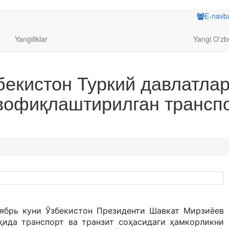
E-navb
Yangiliklar
Yangi O'zb
екистон Туркий давлатлар
офиқлаштирилган транспор
ябрь куни Ўзбекистон Президенти Шавкат Мирзиёев
қида транспорт ва транзит соҳасидаги ҳамкорликни