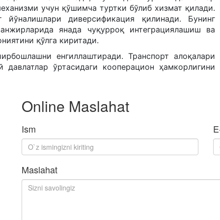
еханизми учун қўшимча туртки бўлиб хизмат қилади.
т йўналишлари диверсификация қилинади. Бунинг
занжирларида янада чуқурроқ интеграциялашиш ва
ниятини қўлга киритади.
йирбошлашни енгиллаштиради. Транспорт алоқалари
 давлатлар ўртасидаги кооперацион ҳамкорлигини
Online Maslahat
Ism
E
Maslahat