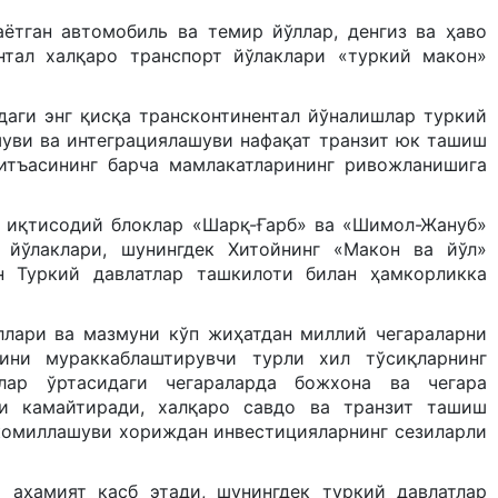
ётган автомобиль ва темир йўллар, денгиз ва ҳаво
нтал халқаро транспорт йўлаклари «туркий макон»
даги энг қисқа трансконтинентал йўналишлар туркий
шуви ва интеграциялашуви нафақат транзит юк ташиш
итъасининг барча мамлакатларининг ривожланишига
й иқтисодий блоклар «Шарқ-Ғарб» ва «Шимол-Жануб»
 йўлаклари, шунингдек Хитойнинг «Макон ва йўл»
 Туркий давлатлар ташкилоти билан ҳамкорликка
ллари ва мазмуни кўп жиҳатдан миллий чегараларни
ини мураккаблаштирувчи турли хил тўсиқларнинг
лар ўртасидаги чегараларда божхона ва чегара
и камайтиради, халқаро савдо ва транзит ташиш
комиллашуви хориждан инвестицияларнинг сезиларли
 аҳамият касб этади, шунингдек туркий давлатлар