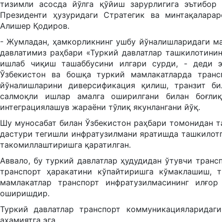
тизимли асосда йўлга қўйиш зарурлигига эътибор 
Президенти ҳузуридаги Стратегик ва минтақалара
Алишер Қодиров.
- Жумладан, ҳамкорликнинг ушбу йўналишларидаги м
давлатимиз раҳбари «Туркий давлатлар ташкилотинин
ишлаб чиқиш ташаббусини илгари сурди, - деди эк
Ўзбекистон ва бошқа туркий мамлакатларда транс
йўналишларини диверсификация қилиш, транзит би
салмоқли ишлар амалга оширилгани билан боғлиқ
интеграциялашув жараёни тўлиқ якунлангани йўқ.
Шу муносабат билан Ўзбекистон раҳбари томонидан та
дастури тегишли инфратузилмани яратишда ташкилот
такомиллаштиришга қаратилган.
Аввало, бу туркий давлатлар ҳудудидан ўтувчи транс
транспорт ҳаракатини кўпайтиришга кўмаклашиш, т
мамлакатлар транспорт инфратузилмасининг илғор
оширишдир.
Туркий давлатлар транспорт коммуникацияларидаг
аҳамиятга эга.