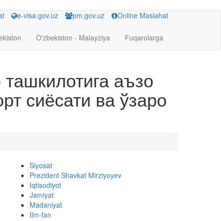
at
e-visa.gov.uz
pm.gov.uz
Online Maslahat
ekiston
O'zbekiston - Malayziya
Fuqarolarga
 ташкилотига аъзо
т сиёсати ва ўзаро
Siyosat
Prezident Shavkat Mirziyoyev
Iqtisodiyot
Jamiyat
Madaniyat
Ilm-fan