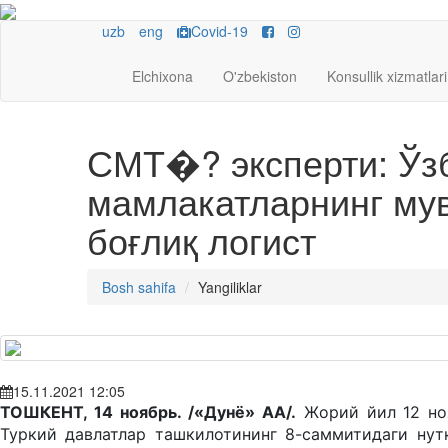
uzb
eng
Covid-19
Elchixona
O'zbekiston
Konsullik xizmatlari
СМТ�? эксперти: Ўзб
мамлакатларнинг мув
боғлиқ логист
Bosh sahifa
Yangiliklar
15.11.2021 12:05
ТОШКЕНТ, 14 ноябрь. /«Дунё» АА/.
Жорий йил 12 но
Туркий давлатлар ташкилотининг 8-саммитидаги нут