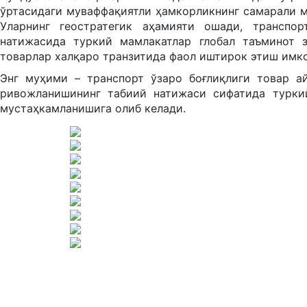
ўртасидаги муваффақиятли ҳамкорликнинг самарали м
Уларнинг геостратегик аҳамияти ошади, транспор
натижасида туркий мамлакатлар глобал таъминот 
товарлар халқаро транзитида фаол иштирок этиш имко
Энг муҳими – транспорт ўзаро боғлиқлиги товар а
ривожланишининг табиий натижаси сифатида туркий
мустаҳкамланишига олиб келади.