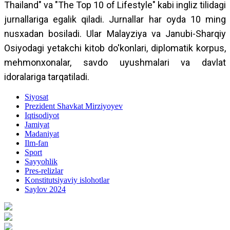
Thailand" va "The Top 10 of Lifestyle" kabi ingliz tilidagi
jurnallariga egalik qiladi. Jurnallar har oyda 10 ming
nusxadan bosiladi. Ular Malayziya va Janubi-Sharqiy
Osiyodagi yetakchi kitob do'konlari, diplomatik korpus,
mehmonxonalar, savdo uyushmalari va davlat
idoralariga tarqatiladi.
Siyosat
Prezident Shavkat Mirziyoyev
Iqtisodiyot
Jamiyat
Madaniyat
Ilm-fan
Sport
Sayyohlik
Pres-relizlar
Konstitutsiyaviy islohotlar
Saylov 2024