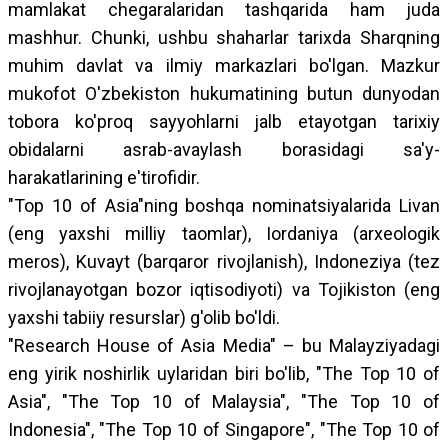
mamlakat chegaralaridan tashqarida ham juda
mashhur. Chunki, ushbu shaharlar tarixda Sharqning
muhim davlat va ilmiy markazlari bo'lgan. Mazkur
mukofot O'zbekiston hukumatining butun dunyodan
tobora ko'proq sayyohlarni jalb etayotgan tarixiy
obidalarni asrab-avaylash borasidagi sa'y-
harakatlarining e'tirofidir.
"Top 10 of Asia"ning boshqa nominatsiyalarida Livan
(eng yaxshi milliy taomlar), Iordaniya (arxeologik
meros), Kuvayt (barqaror rivojlanish), Indoneziya (tez
rivojlanayotgan bozor iqtisodiyoti) va Tojikiston (eng
yaxshi tabiiy resurslar) g'olib bo'ldi.
"Research House of Asia Media" – bu Malayziyadagi
eng yirik noshirlik uylaridan biri bo'lib, "The Top 10 of
Asia", "The Top 10 of Malaysia", "The Top 10 of
Indonesia", "The Top 10 of Singapore", "The Top 10 of