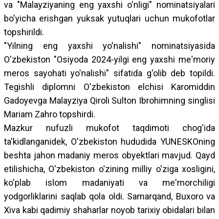
va "Malayziyaning eng yaxshi o'nligi" nominatsiyalari
bo'yicha erishgan yuksak yutuqlari uchun mukofotlar
topshirildi.
"Yilning eng yaxshi yo'nalishi" nominatsiyasida
O'zbekiston "Osiyoda 2024-yilgi eng yaxshi me'moriy
meros sayohati yo'nalishi" sifatida g'olib deb topildi.
Tegishli diplomni O'zbekiston elchisi Karomiddin
Gadoyevga Malayziya Qiroli Sulton Ibrohimning singlisi
Mariam Zahro topshirdi.
Mazkur nufuzli mukofot taqdimoti chog'ida
ta'kidlanganidek, O'zbekiston hududida YUNESKOning
beshta jahon madaniy meros obyektlari mavjud. Qayd
etilishicha, O'zbekiston o'zining milliy o'ziga xosligini,
ko'plab islom madaniyati va me'morchiligi
yodgorliklarini saqlab qola oldi. Samarqand, Buxoro va
Xiva kabi qadimiy shaharlar noyob tarixiy obidalari bilan