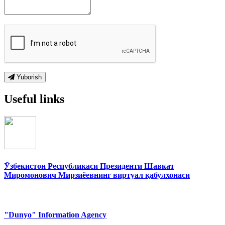
Yuborish
Useful links
Ўзбекистон Республикаси Президенти Шавкат
Миромонович Мирзиёевнинг виртуал қабулхонаси
"Dunyo" Information Agency