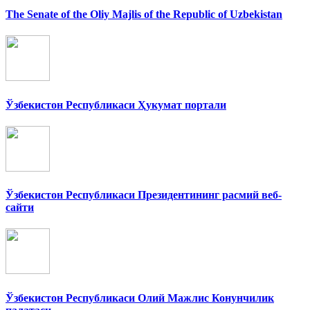
The Senate of the Oliy Majlis of the Republic of Uzbekistan
Ўзбекистон Республикаси Ҳукумат портали
Ўзбекистон Республикаси Президентининг расмий веб-
сайти
Ўзбекистон Республикаси Олий Мажлис Конунчилик