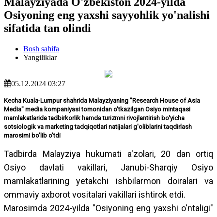
Malayziyada O'zbekiston 2024-yilda
Osiyoning eng yaxshi sayyohlik yo'nalishi
sifatida tan olindi
Bosh sahifa
Yangiliklar
05.12.2024 03:27
Kecha Kuala-Lumpur shahrida Malayziyaning "Research House of Asia
Media" media kompaniyasi tomonidan o'tkazilgan Osiyo mintaqasi
mamlakatlarida tadbirkorlik hamda turizmni rivojlantirish bo'yicha
sotsiologik va marketing tadqiqotlari natijalari g'oliblarini taqdirlash
marosimi bo'lib o'tdi
Tadbirda Malayziya hukumati a'zolari, 20 dan ortiq
Osiyo davlati vakillari, Janubi-Sharqiy Osiyo
mamlakatlarining yetakchi ishbilarmon doiralari va
ommaviy axborot vositalari vakillari ishtirok etdi.
Marosimda 2024-yilda "Osiyoning eng yaxshi o'ntaligi"