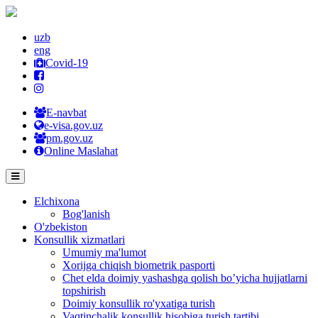
uzb
eng
Covid-19
E-navbat
e-visa.gov.uz
pm.gov.uz
Online Maslahat
Elchixona
Bog'lanish
O'zbekiston
Konsullik xizmatlari
Umumiy ma'lumot
Xorijga chiqish biometrik pasporti
Chet elda doimiy yashashga qolish bo’yicha hujjatlarni
topshirish
Doimiy konsullik ro'yxatiga turish
Vaqtinchalik konsullik hisobiga turish tartibi