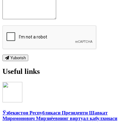
Yuborish
Useful links
Ўзбекистон Республикаси Президенти Шавкат
Миромонович Мирзиёевнинг виртуал қабулхонаси