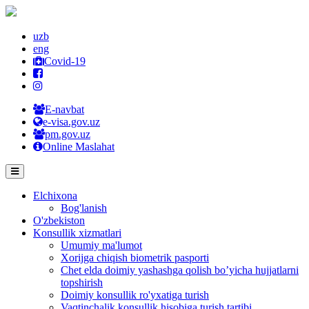
uzb
eng
Covid-19
E-navbat
e-visa.gov.uz
pm.gov.uz
Online Maslahat
Elchixona
Bog'lanish
O'zbekiston
Konsullik xizmatlari
Umumiy ma'lumot
Xorijga chiqish biometrik pasporti
Chet elda doimiy yashashga qolish bo’yicha hujjatlarni
topshirish
Doimiy konsullik ro'yxatiga turish
Vaqtinchalik konsullik hisobiga turish tartibi