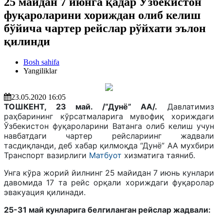
25 майдан 7 июнга қадар Ўзбекистон
фуқароларини хориждан олиб келиш
бўйича чартер рейслар рўйхати эълон
қилинди
Bosh sahifa
Yangiliklar
23.05.2020 16:05
ТОШКЕНТ, 23 май. /“Дунё” АА/.
Давлатимиз
раҳбарининг кўрсатмаларига мувофиқ хориждаги
Ўзбекистон фуқароларини Ватанга олиб келиш учун
навбатдаги чартер рейслариинг жадвали
тасдиқланди, деб хабар қилмоқда “Дунё” АА мухбири
Транспорт вазирлиги
Матбуот
хизматига таяниб.
Унга кўра жорий йилнинг 25 майидан 7 июнь кунлари
давомида 17 та рейс орқали хориждаги фуқаролар
эвакуация қилинади.
25-31 май кунларига белгиланган рейслар жадвали: