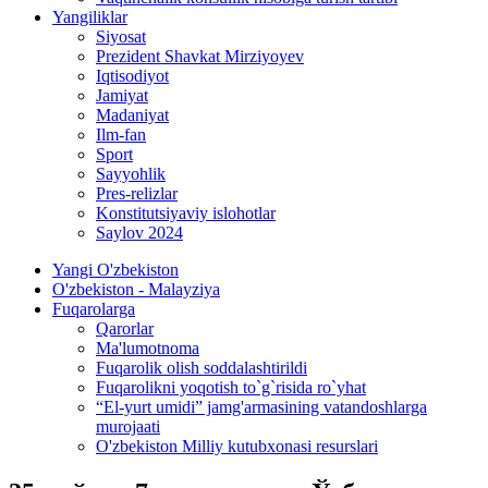
Yangiliklar
Siyosat
Prezident Shavkat Mirziyoyev
Iqtisodiyot
Jamiyat
Madaniyat
Ilm-fan
Sport
Sayyohlik
Pres-relizlar
Konstitutsiyaviy islohotlar
Saylov 2024
Yangi O'zbekiston
O'zbekiston - Malayziya
Fuqarolarga
Qarorlar
Ma'lumotnoma
Fuqarolik olish soddalashtirildi
Fuqarolikni yoqotish to`g`risida ro`yhat
“El-yurt umidi” jamg'armasining vatandoshlarga
murojaati
O'zbekiston Milliy kutubxonasi resurslari