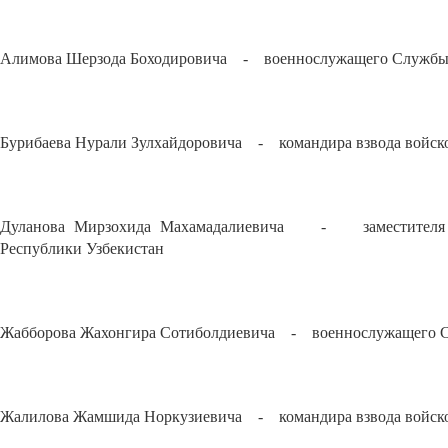
Алимова Шерзода Боходировича - военнослужащего Службы г
Бурибаева Нурали Зулхайдоровича - командира взвода войско
Дуланова Мирзохида Махамадалиевича - заместителя ко
Республики Узбекистан
Жабборова Жахонгира Сотиболдиевича - военнослужащего Сл
Жалилова Жамшида Норкузиевича - командира взвода войсков