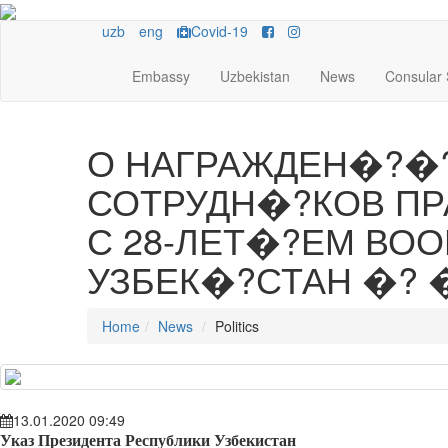
uzb
eng
Covid-19
Embassy
Uzbekistan
News
Consular 
О НАГРАЖДЕН�?�
СОТРУДН�?КОВ ПР
С 28-ЛЕТ�?ЕМ ВО
УЗБЕК�?СТАН �? 
Home
News
Politics
13.01.2020 09:49
Указ Президента Республики Узбекистан