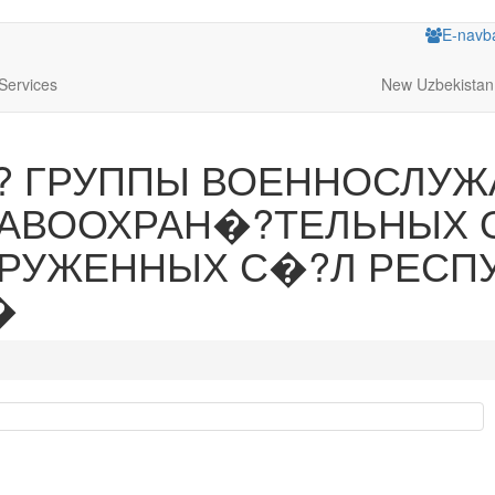
E-navb
Services
New Uzbekistan
? ГРУППЫ ВОЕННОСЛУ
АВООХРАН�?ТЕЛЬНЫХ О
ОРУЖЕННЫХ С�?Л РЕСП
�