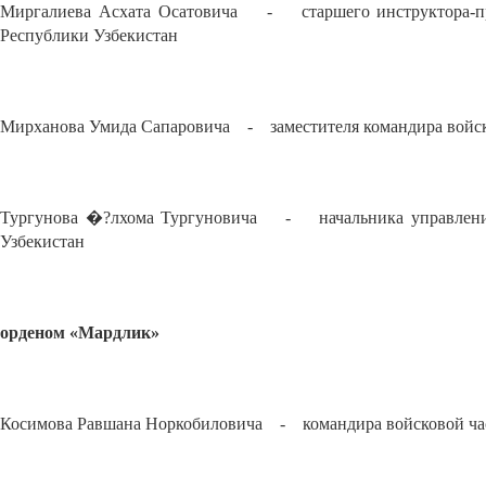
Миргалиева Асхата Осатовича - старшего инструктора-пре
Республики Узбекистан
Мирханова Умида Сапаровича - заместителя командира войск
Тургунова �?лхома Тургуновича - начальника управления 
Узбекистан
орденом «Мардлик»
Косимова Равшана Норкобиловича - командира войсковой час