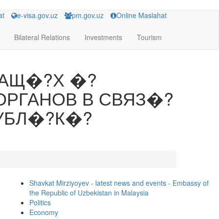
at
e-visa.gov.uz
pm.gov.uz
Online Maslahat
Bilateral Relations
Investments
Tourism
ЖАЩ�?Х �?
РГАНОВ В СВЯЗ�?
УБЛ�?К�?
Shavkat Mirziyoyev - latest news and events - Embassy of
the Republic of Uzbekistan in Malaysia
Politics
Economy