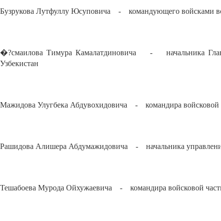
Бузрукова Лутфуллу Юсуповича - командующего войсками во
�?смаилова Тимура Камалатдиновича - начальника Главно
Узбекистан
Мажидова Улугбека Абдувохидовича - командира войсковой ч
Рашидова Алишера Абдумажидовича - начальника управления
Тешабоева Мурода Ойхужаевича - командира войсковой части