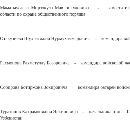
Маматмусаева Мирзокула Мавлонкуловича - заместителя н
области по охране общественного порядка
Отакузиева Шухратжона Нурмухаммадовича - командира войс
Рахмонова Рахматуллу Бозоровича - командира войсковой ча
Собирова Ботиржона Зокировича - командира батареи войско
Турахонов Кахрамонжона Эркиновича - начальника отдела Гл
Узбекистан