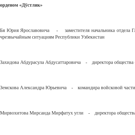
орденом «Дўстлик»
Бя Юрия Ярославовича - заместителя начальника отдела Гл
чрезвычайным ситуациям Республики Узбекистан
Захидова Абдурасула Абдусаттаровича - директора общества с 
Земскова Александра Юрьевича - командира войсковой части
Мирвохитова Мирсаида Мирфатух угли - директора общества с