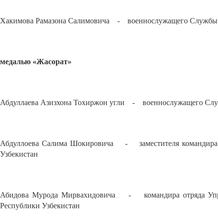
Хакимова Рамазона Салимовича - военнослужащего Службы го
медалью «Жасорат»
Абдуллаева Азизхона Тохиржон угли - военнослужащего Служ
Абдуллоева Салима Шокировича - заместителя командира г
Узбекистан
Абидова Мурода Мирвахидовича - командира отряда Управ
Республики Узбекистан